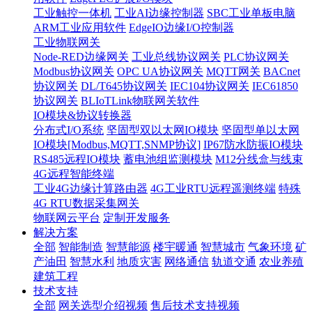
工业触控一体机
工业AI边缘控制器
SBC工业单板电脑
ARM工业应用软件
EdgeIO边缘I/O控制器
工业物联网关
Node-RED边缘网关
工业总线协议网关
PLC协议网关
Modbus协议网关
OPC UA协议网关
MQTT网关
BACnet
协议网关
DL/T645协议网关
IEC104协议网关
IEC61850
协议网关
BLIoTLink物联网关软件
IO模块&协议转换器
分布式I/O系统
坚固型双以太网IO模块
坚固型单以太网
IO模块[Modbus,MQTT,SNMP协议]
IP67防水防振IO模块
RS485远程IO模块
蓄电池组监测模块
M12分线盒与线束
4G远程智能终端
工业4G边缘计算路由器
4G工业RTU远程遥测终端
特殊
4G RTU数据采集网关
物联网云平台
定制开发服务
解决方案
全部
智能制造
智慧能源
楼宇暖通
智慧城市
气象环境
矿
产油田
智慧水利
地质灾害
网络通信
轨道交通
农业养殖
建筑工程
技术支持
全部
网关选型介绍视频
售后技术支持视频