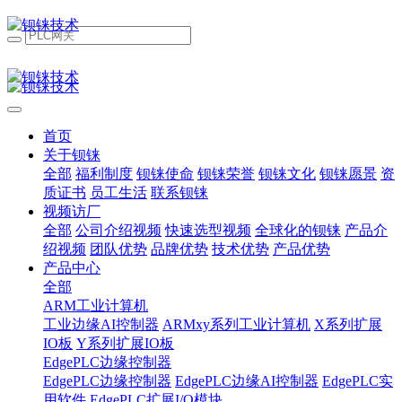
首页
关于钡铼
全部
福利制度
钡铼使命
钡铼荣誉
钡铼文化
钡铼愿景
资
质证书
员工生活
联系钡铼
视频访厂
全部
公司介绍视频
快速选型视频
全球化的钡铼
产品介
绍视频
团队优势
品牌优势
技术优势
产品优势
产品中心
全部
ARM工业计算机
工业边缘AI控制器
ARMxy系列工业计算机
X系列扩展
IO板
Y系列扩展IO板
EdgePLC边缘控制器
EdgePLC边缘控制器
EdgePLC边缘AI控制器
EdgePLC实
用软件
EdgePLC扩展I/O模块