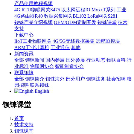
产品使用教程视频
4G RTU物联网关S475
以太网远程IO MxxxT系列
工业
4G路由器R40
数据采集网关BL102
LoRa网关S281
钡铼产品介绍视频
OEM/ODM定制开发
钡铼课堂
技术
支持
下载中心
IIoT工业物联网关
4G/5G无线数据采集
远程IO模块
ARM工业计算机
工业通信
其他
新闻资讯
全部
钡铼新闻
国内参展
国外参展
行业动态
物联百科
行
业标准
物联网协会
智能制造协会
联系钡铼
全部
钡铼简介
钡铼海外
部分用户
钡铼法务
社会招聘
校
园招聘
联系钡铼
English
钡铼课堂
首页
技术支持
钡铼课堂