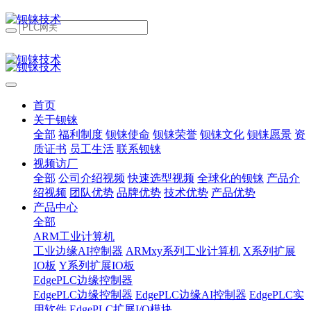
首页
关于钡铼
全部
福利制度
钡铼使命
钡铼荣誉
钡铼文化
钡铼愿景
资
质证书
员工生活
联系钡铼
视频访厂
全部
公司介绍视频
快速选型视频
全球化的钡铼
产品介
绍视频
团队优势
品牌优势
技术优势
产品优势
产品中心
全部
ARM工业计算机
工业边缘AI控制器
ARMxy系列工业计算机
X系列扩展
IO板
Y系列扩展IO板
EdgePLC边缘控制器
EdgePLC边缘控制器
EdgePLC边缘AI控制器
EdgePLC实
用软件
EdgePLC扩展I/O模块