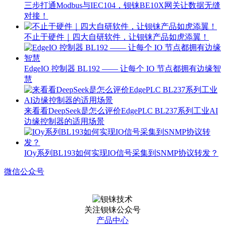
三步打通Modbus与IEC104，钡铼BE10X网关让数据无缝
对接！
不止于硬件｜四大自研软件，让钡铼产品如虎添翼！
EdgeIO 控制器 BL192 —— 让每个 IO 节点都拥有边缘智
慧
来看看DeepSeek是怎么评价EdgePLC BL237系列工业AI
边缘控制器的适用场景
IOy系列BL193如何实现IO信号采集到SNMP协议转发？
微信公众号
关注钡铼公众号
产品中心