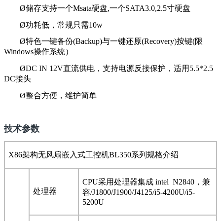
Ø
储存支持一个Msata硬盘,一个SATA3.0,2.5寸硬盘
Ø
功耗低，常规只需10w
Ø
特色一键备份(Backup)与一键还原(Recovery)按键(限
Windows操作系统）
Ø
DC IN 12V直流供电，支持电源反接保护，适用5.5*2.5
DC接头
Ø
整合方便，维护简单
技术参数
X86架构无风扇嵌入式工控机BL350
系列规格介绍
CPU
采用处理器集成 intel N2840，兼
处理器
容/J1800/J1900/J4125/i5-4200U/i5-
5200U