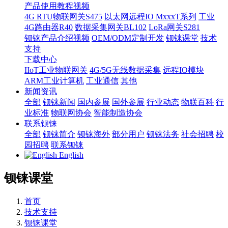
产品使用教程视频
4G RTU物联网关S475
以太网远程IO MxxxT系列
工业
4G路由器R40
数据采集网关BL102
LoRa网关S281
钡铼产品介绍视频
OEM/ODM定制开发
钡铼课堂
技术
支持
下载中心
IIoT工业物联网关
4G/5G无线数据采集
远程IO模块
ARM工业计算机
工业通信
其他
新闻资讯
全部
钡铼新闻
国内参展
国外参展
行业动态
物联百科
行
业标准
物联网协会
智能制造协会
联系钡铼
全部
钡铼简介
钡铼海外
部分用户
钡铼法务
社会招聘
校
园招聘
联系钡铼
English
钡铼课堂
首页
技术支持
钡铼课堂