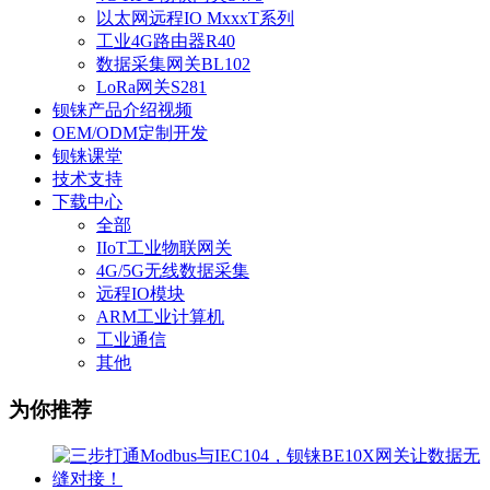
以太网远程IO MxxxT系列
工业4G路由器R40
数据采集网关BL102
LoRa网关S281
钡铼产品介绍视频
OEM/ODM定制开发
钡铼课堂
技术支持
下载中心
全部
IIoT工业物联网关
4G/5G无线数据采集
远程IO模块
ARM工业计算机
工业通信
其他
为你推荐