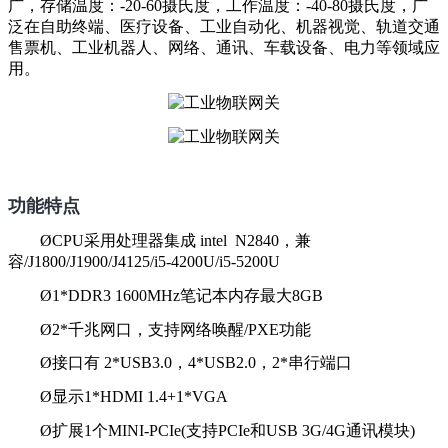
广，存储温度：-20-60摄氏度，工作温度：-40-80摄氏度，广
泛在自助终端、医疗设备、工业自动化、机器视觉、轨道交通
售票机、工业机器人、网络、通讯、车载设备、电力等领域应
用。
功能特点
Ø
CPU采用处理器集成 intel N2840，兼
容/J1800/J1900/J4125/i5-4200U/i5-5200U
Ø
1*DDR3 1600MHz笔记本内存最大8GB
Ø
2*千兆网口，支持网络唤醒/PXE功能
Ø
接口有 2*USB3.0，4*USB2.0，2*串行端口
Ø
显示1*HDMI 1.4+1*VGA
Ø
扩展1个MINI-PCIe(支持PCIe和USB 3G/4G通讯模块)