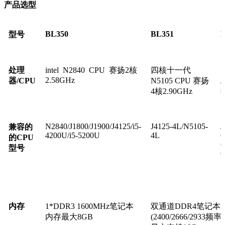
产品选型
BL350
BL351
型号
处理
intel N2840 CPU 赛扬2核
四核十一代
2.58GHz
器/CPU
N5105 CPU 赛扬
J
4核2.90GHz
N2840/J1800/J1900/J4125/i5-
J4125-4L/N5105-
J
兼容
的
4200U/i5-5200U
4L
6
的CPU
6
型号
6
1
1
内存
1*DDR3 1600MHz笔记本
双通道DDR4笔记本
内存最大8GB
(2400/2666/293