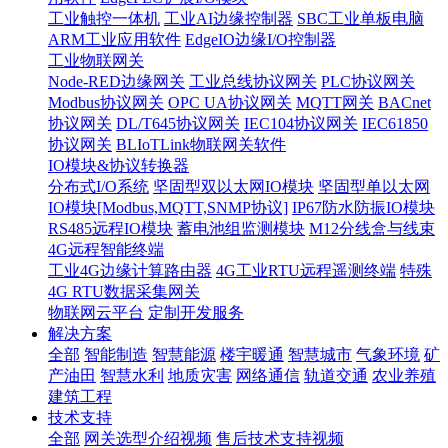
工业触控一体机
工业AI边缘控制器
SBC工业单板电脑
ARM工业应用软件
EdgeIO边缘I/O控制器
工业物联网关
Node-RED边缘网关
工业总线协议网关
PLC协议网关
Modbus协议网关
OPC UA协议网关
MQTT网关
BACnet
协议网关
DL/T645协议网关
IEC104协议网关
IEC61850
协议网关
BLIoTLink物联网关软件
IO模块&协议转换器
分布式I/O系统
坚固型双以太网IO模块
坚固型单以太网
IO模块[Modbus,MQTT,SNMP协议]
IP67防水防振IO模块
RS485远程IO模块
蓄电池组监测模块
M12分线盒与线束
4G远程智能终端
工业4G边缘计算路由器
4G工业RTU远程遥测终端
特殊
4G RTU数据采集网关
物联网云平台
定制开发服务
解决方案
全部
智能制造
智慧能源
楼宇暖通
智慧城市
气象环境
矿
产油田
智慧水利
地质灾害
网络通信
轨道交通
农业养殖
建筑工程
技术支持
全部
网关选型介绍视频
售后技术支持视频