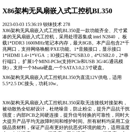
X86架构无风扇嵌入式工控机BL350
2023-03-03 15:36:19
钡铼技术
278
X86架构无风扇嵌入式工控机BL350是一款功能齐全、尺寸紧
凑的无风扇嵌入式工控机，采用处理器集成 intel N2840 ， 板
载1*DDR3 1600MHz笔记本内存，最大8GB。本产品包含2*千
兆网口，支持网络唤醒/PXE功能。1*音频接口，显示接口
1*HDMI 1.4+1*VGA ；IO接口有2*USB3.0，4*USB2.0，2*串
行端口， 扩展1个MINI-PCIe(支持PCIe和USB 3G/4G通讯模
块)，支持一个Msata硬盘,一个SATA3.0,2.5寸硬盘。
X86架构无风扇嵌入式工控机BL350为直流12V供电，适用
5.5*2.5 DC接头，功耗10w。
X86架构无风扇嵌入式工控机BL350采取无连接线对接架构，
被动散热全铝材设计，杜绝噪音，防止粉尘，提升产品抗干扰
强度；内部PCB之间硬连接，提升信号转换的可靠性，同时大
大提升产品平均无故障时间和维护时间。所有材料均采用工业
级品质材料，保证产品有更好的抗恶劣环境的能力，适用温度