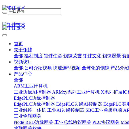
首页
关于钡铼
全部
福利制度
钡铼使命
钡铼荣誉
钡铼文化
钡铼愿景
资
视频访厂
全部
公司介绍视频
快速选型视频
全球化的钡铼
产品介绍
产品中心
全部
ARM工业计算机
工业边缘AI控制器
ARMxy系列工业计算机
X系列扩展IO
EdgePLC边缘控制器
EdgePLC边缘控制器
EdgePLC边缘AI控制器
EdgePLC
工业触控一体机
工业AI边缘控制器
SBC工业单板电脑
A
工业物联网关
Node-RED边缘网关
工业总线协议网关
PLC协议网关
Mo
物联网关软件