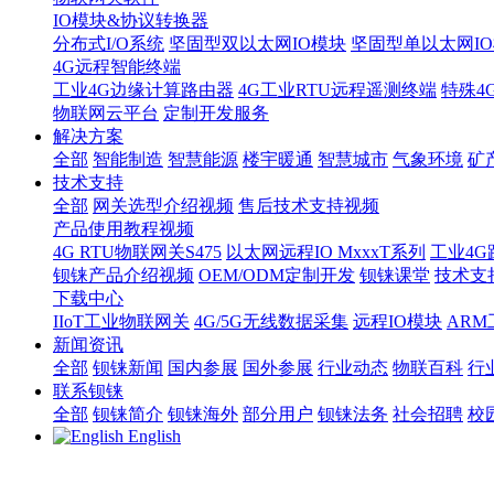
IO模块&协议转换器
分布式I/O系统
坚固型双以太网IO模块
坚固型单以太网IO模块
4G远程智能终端
工业4G边缘计算路由器
4G工业RTU远程遥测终端
特殊4
物联网云平台
定制开发服务
解决方案
全部
智能制造
智慧能源
楼宇暖通
智慧城市
气象环境
矿
技术支持
全部
网关选型介绍视频
售后技术支持视频
产品使用教程视频
4G RTU物联网关S475
以太网远程IO MxxxT系列
工业4G
钡铼产品介绍视频
OEM/ODM定制开发
钡铼课堂
技术支
下载中心
IIoT工业物联网关
4G/5G无线数据采集
远程IO模块
AR
新闻资讯
全部
钡铼新闻
国内参展
国外参展
行业动态
物联百科
行
联系钡铼
全部
钡铼简介
钡铼海外
部分用户
钡铼法务
社会招聘
校
English