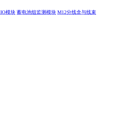
程IO模块
蓄电池组监测模块
M12分线盒与线束