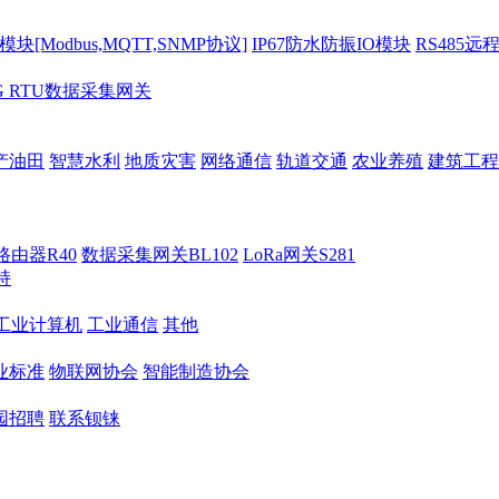
[Modbus,MQTT,SNMP协议]
IP67防水防振IO模块
RS485远
G RTU数据采集网关
产油田
智慧水利
地质灾害
网络通信
轨道交通
农业养殖
建筑工程
路由器R40
数据采集网关BL102
LoRa网关S281
持
M工业计算机
工业通信
其他
业标准
物联网协会
智能制造协会
园招聘
联系钡铼