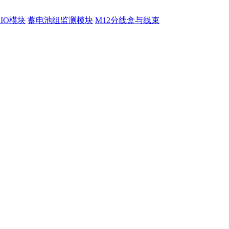
程IO模块
蓄电池组监测模块
M12分线盒与线束