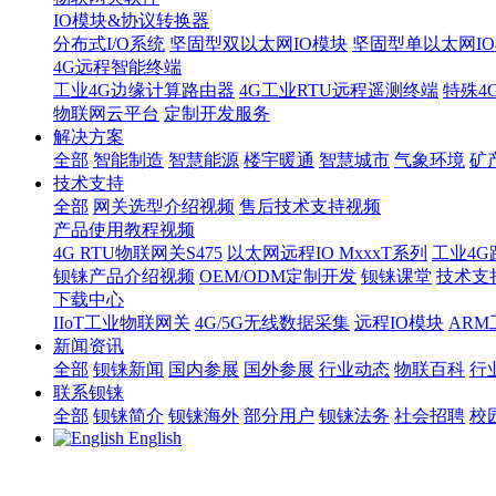
IO模块&协议转换器
分布式I/O系统
坚固型双以太网IO模块
坚固型单以太网IO模块
4G远程智能终端
工业4G边缘计算路由器
4G工业RTU远程遥测终端
特殊4
物联网云平台
定制开发服务
解决方案
全部
智能制造
智慧能源
楼宇暖通
智慧城市
气象环境
矿
技术支持
全部
网关选型介绍视频
售后技术支持视频
产品使用教程视频
4G RTU物联网关S475
以太网远程IO MxxxT系列
工业4G
钡铼产品介绍视频
OEM/ODM定制开发
钡铼课堂
技术支
下载中心
IIoT工业物联网关
4G/5G无线数据采集
远程IO模块
AR
新闻资讯
全部
钡铼新闻
国内参展
国外参展
行业动态
物联百科
行
联系钡铼
全部
钡铼简介
钡铼海外
部分用户
钡铼法务
社会招聘
校
English