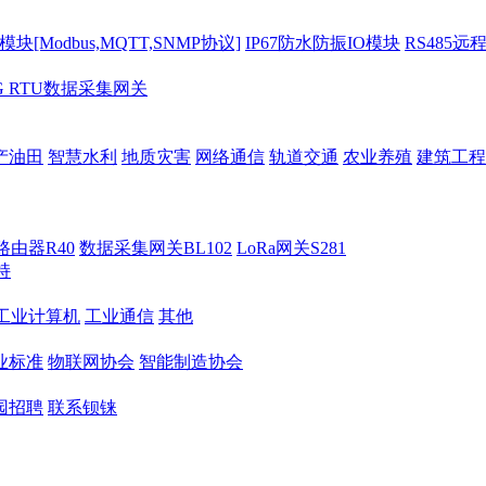
[Modbus,MQTT,SNMP协议]
IP67防水防振IO模块
RS485远
G RTU数据采集网关
产油田
智慧水利
地质灾害
网络通信
轨道交通
农业养殖
建筑工程
路由器R40
数据采集网关BL102
LoRa网关S281
持
M工业计算机
工业通信
其他
业标准
物联网协会
智能制造协会
园招聘
联系钡铼