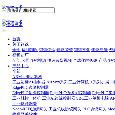
首页
关于钡铼
全部
福利制度
钡铼使命
钡铼荣誉
钡铼文化
钡铼愿景
资
视频访厂
全部
公司介绍视频
快速选型视频
全球化的钡铼
产品介绍
产品中心
全部
ARM工业计算机
工业边缘AI控制器
ARMxy系列工业计算机
X系列扩展IO
EdgePLC边缘控制器
EdgePLC边缘控制器
EdgePLC边缘AI控制器
EdgePLC
工业触控一体机
工业AI边缘控制器
SBC工业单板电脑
A
工业物联网关
Node-RED边缘网关
工业总线协议网关
PLC协议网关
Mo
物联网关软件