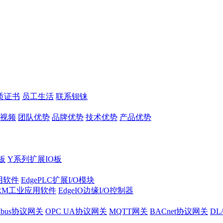
质证书
员工生活
联系钡铼
视频
团队优势
品牌优势
技术优势
产品优势
板
Y系列扩展IO板
实用软件
EdgePLC扩展I/O模块
RM工业应用软件
EdgeIO边缘I/O控制器
dbus协议网关
OPC UA协议网关
MQTT网关
BACnet协议网关
DL