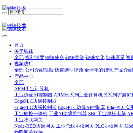
首页
关于钡铼
全部
福利制度
钡铼使命
钡铼荣誉
钡铼文化
钡铼愿景
资
视频访厂
全部
公司介绍视频
快速选型视频
全球化的钡铼
产品介绍
产品中心
全部
ARM工业计算机
工业边缘AI控制器
ARMxy系列工业计算机
X系列扩展IO
EdgePLC边缘控制器
EdgePLC边缘控制器
EdgePLC边缘AI控制器
EdgePLC
工业触控一体机
工业AI边缘控制器
SBC工业单板电脑
A
工业物联网关
Node-RED边缘网关
工业总线协议网关
PLC协议网关
Mo
物联网关软件