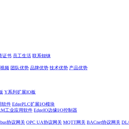
质证书
员工生活
联系钡铼
视频
团队优势
品牌优势
技术优势
产品优势
板
Y系列扩展IO板
实用软件
EdgePLC扩展I/O模块
RM工业应用软件
EdgeIO边缘I/O控制器
dbus协议网关
OPC UA协议网关
MQTT网关
BACnet协议网关
DL