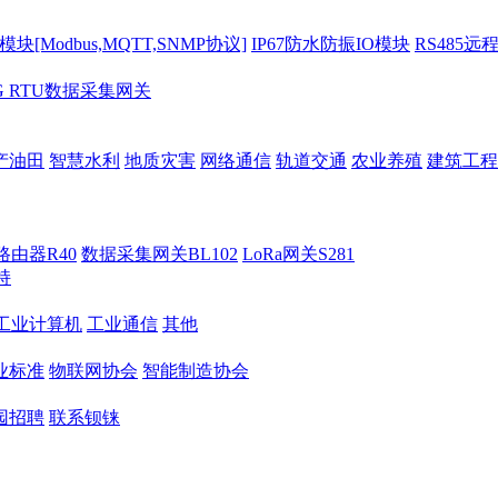
[Modbus,MQTT,SNMP协议]
IP67防水防振IO模块
RS485远
G RTU数据采集网关
产油田
智慧水利
地质灾害
网络通信
轨道交通
农业养殖
建筑工程
路由器R40
数据采集网关BL102
LoRa网关S281
持
M工业计算机
工业通信
其他
业标准
物联网协会
智能制造协会
园招聘
联系钡铼