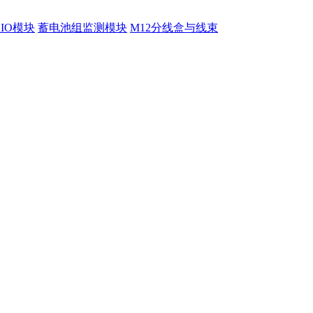
程IO模块
蓄电池组监测模块
M12分线盒与线束