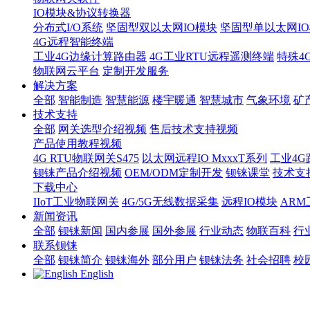
IO模块&协议转换器
分布式I/O系统
坚固型双以太网IO模块
坚固型单以太网IO模块
4G远程智能终端
工业4G边缘计算路由器
4G工业RTU远程遥测终端
特殊4
物联网云平台
定制开发服务
解决方案
全部
智能制造
智慧能源
楼宇暖通
智慧城市
气象环境
矿
技术支持
全部
网关选型介绍视频
售后技术支持视频
产品使用教程视频
4G RTU物联网关S475
以太网远程IO MxxxT系列
工业4G
钡铼产品介绍视频
OEM/ODM定制开发
钡铼课堂
技术支
下载中心
IIoT工业物联网关
4G/5G无线数据采集
远程IO模块
AR
新闻资讯
全部
钡铼新闻
国内参展
国外参展
行业动态
物联百科
行
联系钡铼
全部
钡铼简介
钡铼海外
部分用户
钡铼法务
社会招聘
校
English