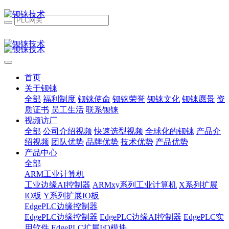
首页
关于钡铼
全部
福利制度
钡铼使命
钡铼荣誉
钡铼文化
钡铼愿景
资
质证书
员工生活
联系钡铼
视频访厂
全部
公司介绍视频
快速选型视频
全球化的钡铼
产品介
绍视频
团队优势
品牌优势
技术优势
产品优势
产品中心
全部
ARM工业计算机
工业边缘AI控制器
ARMxy系列工业计算机
X系列扩展
IO板
Y系列扩展IO板
EdgePLC边缘控制器
EdgePLC边缘控制器
EdgePLC边缘AI控制器
EdgePLC实
用软件
EdgePLC扩展I/O模块