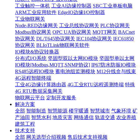
工业触控一体机
工业AI边缘控制器
SBC工业单板电脑
ARM工业应用软件
EdgeIO边缘I/O控制器
工业物联网关
Node-RED边缘网关
工业总线协议网关
PLC协议网关
Modbus协议网关
OPC UA协议网关
MQTT网关
BACnet
协议网关
DL/T645协议网关
IEC104协议网关
IEC61850
协议网关
BLIoTLink物联网关软件
IO模块&协议转换器
分布式I/O系统
坚固型双以太网IO模块
坚固型单以太网
IO模块[Modbus,MQTT,SNMP协议]
IP67防水防振IO模块
RS485远程IO模块
蓄电池组监测模块
M12分线盒与线束
4G远程智能终端
工业4G边缘计算路由器
4G工业RTU远程遥测终端
特殊
4G RTU数据采集网关
物联网云平台
定制开发服务
解决方案
全部
智能制造
智慧能源
楼宇暖通
智慧城市
气象环境
矿
产油田
智慧水利
地质灾害
网络通信
轨道交通
农业养殖
建筑工程
技术支持
全部
网关选型介绍视频
售后技术支持视频