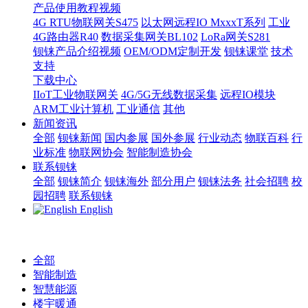
产品使用教程视频
4G RTU物联网关S475
以太网远程IO MxxxT系列
工业
4G路由器R40
数据采集网关BL102
LoRa网关S281
钡铼产品介绍视频
OEM/ODM定制开发
钡铼课堂
技术
支持
下载中心
IIoT工业物联网关
4G/5G无线数据采集
远程IO模块
ARM工业计算机
工业通信
其他
新闻资讯
全部
钡铼新闻
国内参展
国外参展
行业动态
物联百科
行
业标准
物联网协会
智能制造协会
联系钡铼
全部
钡铼简介
钡铼海外
部分用户
钡铼法务
社会招聘
校
园招聘
联系钡铼
English
全部
智能制造
智慧能源
楼宇暖通