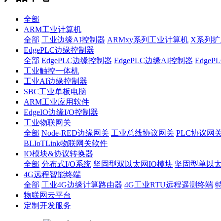
全部
ARM工业计算机
全部
工业边缘AI控制器
ARMxy系列工业计算机
X系列扩
EdgePLC边缘控制器
全部
EdgePLC边缘控制器
EdgePLC边缘AI控制器
Edge
工业触控一体机
工业AI边缘控制器
SBC工业单板电脑
ARM工业应用软件
EdgeIO边缘I/O控制器
工业物联网关
全部
Node-RED边缘网关
工业总线协议网关
PLC协议网
BLIoTLink物联网关软件
IO模块&协议转换器
全部
分布式I/O系统
坚固型双以太网IO模块
坚固型单以太网I
4G远程智能终端
全部
工业4G边缘计算路由器
4G工业RTU远程遥测终端
物联网云平台
定制开发服务