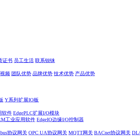
质证书
员工生活
联系钡铼
视频
团队优势
品牌优势
技术优势
产品优势
板
Y系列扩展IO板
实用软件
EdgePLC扩展I/O模块
RM工业应用软件
EdgeIO边缘I/O控制器
dbus协议网关
OPC UA协议网关
MQTT网关
BACnet协议网关
DL