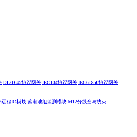
关
DL/T645协议网关
IEC104协议网关
IEC61850协议网关
85远程IO模块
蓄电池组监测模块
M12分线盒与线束