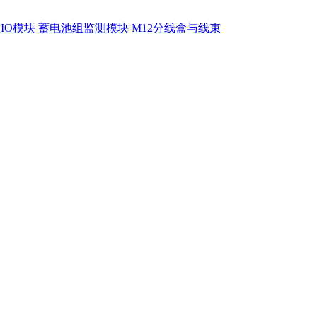
程IO模块
蓄电池组监测模块
M12分线盒与线束