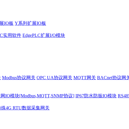
展IO板
Y系列扩展IO板
PLC实用软件
EdgePLC扩展I/O模块
关
Modbus协议网关
OPC UA协议网关
MQTT网关
BACnet协议网
O模块[Modbus,MQTT,SNMP协议]
IP67防水防振IO模块
RS4
特殊4G RTU数据采集网关