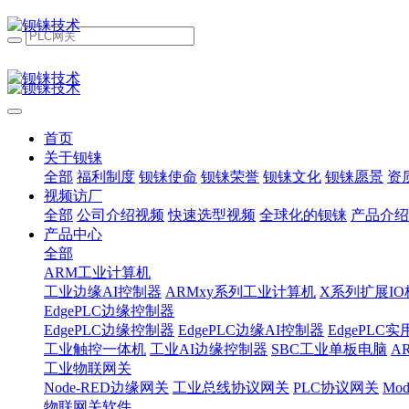
首页
关于钡铼
全部
福利制度
钡铼使命
钡铼荣誉
钡铼文化
钡铼愿景
资
视频访厂
全部
公司介绍视频
快速选型视频
全球化的钡铼
产品介绍
产品中心
全部
ARM工业计算机
工业边缘AI控制器
ARMxy系列工业计算机
X系列扩展IO
EdgePLC边缘控制器
EdgePLC边缘控制器
EdgePLC边缘AI控制器
EdgePLC
工业触控一体机
工业AI边缘控制器
SBC工业单板电脑
A
工业物联网关
Node-RED边缘网关
工业总线协议网关
PLC协议网关
Mo
物联网关软件