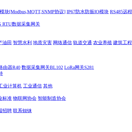
[Modbus,MQTT,SNMP协议]
IP67防水防振IO模块
RS485远
G RTU数据采集网关
产油田
智慧水利
地质灾害
网络通信
轨道交通
农业养殖
建筑工程
路由器R40
数据采集网关BL102
LoRa网关S281
持
M工业计算机
工业通信
其他
业标准
物联网协会
智能制造协会
园招聘
联系钡铼