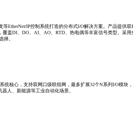
B、欧姆龙等EtherNet/IP控制系统打造的分布式I/O解决方案。
块，覆盖DI、DO、AI、AO、RTD、热电偶等丰富信号类型
选择。
I/O系统核心，支持双网口级联组网，最多扩展32个N系列I/O模块，适配
机器人、新能源等工业自动化场景。