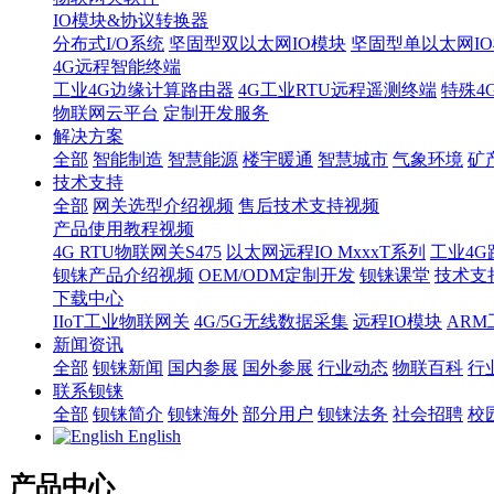
IO模块&协议转换器
分布式I/O系统
坚固型双以太网IO模块
坚固型单以太网IO模块
4G远程智能终端
工业4G边缘计算路由器
4G工业RTU远程遥测终端
特殊4
物联网云平台
定制开发服务
解决方案
全部
智能制造
智慧能源
楼宇暖通
智慧城市
气象环境
矿
技术支持
全部
网关选型介绍视频
售后技术支持视频
产品使用教程视频
4G RTU物联网关S475
以太网远程IO MxxxT系列
工业4G
钡铼产品介绍视频
OEM/ODM定制开发
钡铼课堂
技术支
下载中心
IIoT工业物联网关
4G/5G无线数据采集
远程IO模块
AR
新闻资讯
全部
钡铼新闻
国内参展
国外参展
行业动态
物联百科
行
联系钡铼
全部
钡铼简介
钡铼海外
部分用户
钡铼法务
社会招聘
校
English
产品中心