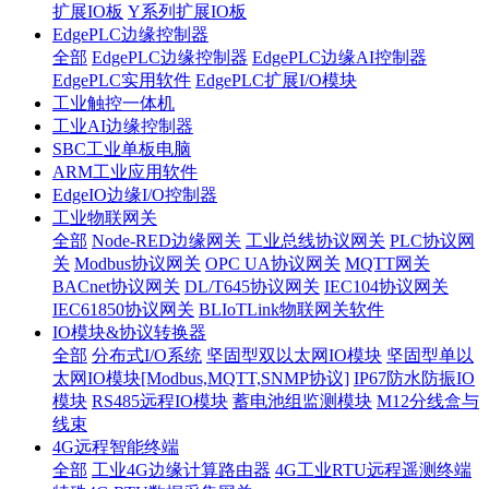
扩展IO板
Y系列扩展IO板
EdgePLC边缘控制器
全部
EdgePLC边缘控制器
EdgePLC边缘AI控制器
EdgePLC实用软件
EdgePLC扩展I/O模块
工业触控一体机
工业AI边缘控制器
SBC工业单板电脑
ARM工业应用软件
EdgeIO边缘I/O控制器
工业物联网关
全部
Node-RED边缘网关
工业总线协议网关
PLC协议网
关
Modbus协议网关
OPC UA协议网关
MQTT网关
BACnet协议网关
DL/T645协议网关
IEC104协议网关
IEC61850协议网关
BLIoTLink物联网关软件
IO模块&协议转换器
全部
分布式I/O系统
坚固型双以太网IO模块
坚固型单以
太网IO模块[Modbus,MQTT,SNMP协议]
IP67防水防振IO
模块
RS485远程IO模块
蓄电池组监测模块
M12分线盒与
线束
4G远程智能终端
全部
工业4G边缘计算路由器
4G工业RTU远程遥测终端