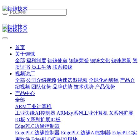
首页
关于钡铼
全部
福利制度
钡铼使命
钡铼荣誉
钡铼文化
钡铼愿景
资
质证书
员工生活
联系钡铼
视频访厂
全部
公司介绍视频
快速选型视频
全球化的钡铼
产品介
绍视频
团队优势
品牌优势
技术优势
产品优势
产品中心
全部
ARM工业计算机
工业边缘AI控制器
ARMxy系列工业计算机
X系列扩展
IO板
Y系列扩展IO板
EdgePLC边缘控制器
EdgePLC边缘控制器
EdgePLC边缘AI控制器
EdgePLC实
用软件
EdgePLC扩展I/O模块