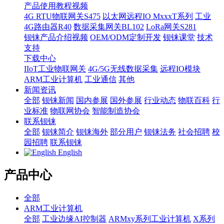
产品使用教程视频
4G RTU物联网关S475
以太网远程IO MxxxT系列
工业
4G路由器R40
数据采集网关BL102
LoRa网关S281
钡铼产品介绍视频
OEM/ODM定制开发
钡铼课堂
技术
支持
下载中心
IIoT工业物联网关
4G/5G无线数据采集
远程IO模块
ARM工业计算机
工业通信
其他
新闻资讯
全部
钡铼新闻
国内参展
国外参展
行业动态
物联百科
行
业标准
物联网协会
智能制造协会
联系钡铼
全部
钡铼简介
钡铼海外
部分用户
钡铼法务
社会招聘
校
园招聘
联系钡铼
English
产品中心
全部
ARM工业计算机
全部
工业边缘AI控制器
ARMxy系列工业计算机
X系列