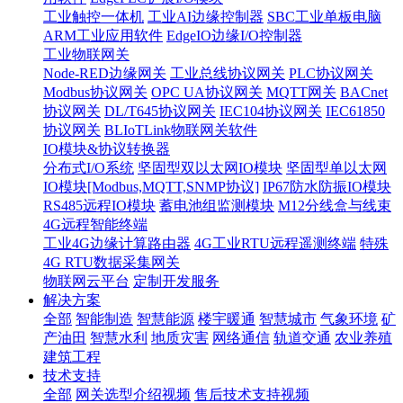
工业触控一体机
工业AI边缘控制器
SBC工业单板电脑
ARM工业应用软件
EdgeIO边缘I/O控制器
工业物联网关
Node-RED边缘网关
工业总线协议网关
PLC协议网关
Modbus协议网关
OPC UA协议网关
MQTT网关
BACnet
协议网关
DL/T645协议网关
IEC104协议网关
IEC61850
协议网关
BLIoTLink物联网关软件
IO模块&协议转换器
分布式I/O系统
坚固型双以太网IO模块
坚固型单以太网
IO模块[Modbus,MQTT,SNMP协议]
IP67防水防振IO模块
RS485远程IO模块
蓄电池组监测模块
M12分线盒与线束
4G远程智能终端
工业4G边缘计算路由器
4G工业RTU远程遥测终端
特殊
4G RTU数据采集网关
物联网云平台
定制开发服务
解决方案
全部
智能制造
智慧能源
楼宇暖通
智慧城市
气象环境
矿
产油田
智慧水利
地质灾害
网络通信
轨道交通
农业养殖
建筑工程
技术支持
全部
网关选型介绍视频
售后技术支持视频