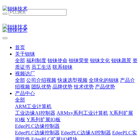
首页
关于钡铼
全部
福利制度
钡铼使命
钡铼荣誉
钡铼文化
钡铼愿景
资
质证书
员工生活
联系钡铼
视频访厂
全部
公司介绍视频
快速选型视频
全球化的钡铼
产品介
绍视频
团队优势
品牌优势
技术优势
产品优势
产品中心
全部
ARM工业计算机
工业边缘AI控制器
ARMxy系列工业计算机
X系列扩展
IO板
Y系列扩展IO板
EdgePLC边缘控制器
EdgePLC边缘控制器
EdgePLC边缘AI控制器
EdgePLC实
用软件
EdgePLC扩展I/O模块