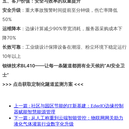
五、客户价值：安全与效率的双重提升
安全升级
：重大事故预警时间提前至分钟级，伤亡率降低
50%
运维降本
：边缘计算减少90%带宽消耗，服务器采购成本下
降70%
长效可靠
：工业级设计保障设备在潮湿、粉尘环境下稳定运行
10年以上
钡铼技术BL410——让每一条隧道都拥有全天候的“AI安全卫
士”
>>> 点击获取定制化隧道监测方案 <<<
上一篇
: 社区与园区节能的IT新基建：EdgeIO边缘控制
器赋能智慧能源管理
下一篇
: 从人工称重到云端智能管控：物联网网关助力
液化气体灌装行业数字化升级