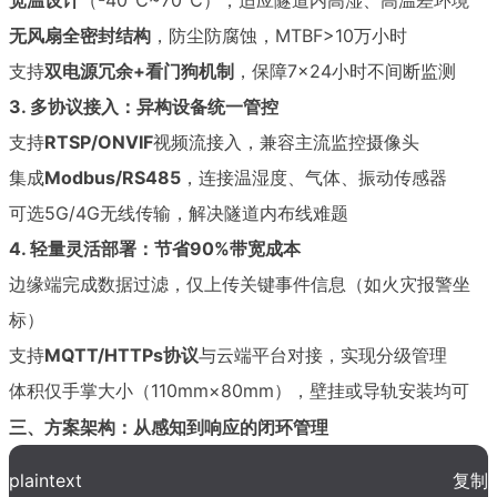
宽温设计
（-40℃~70℃），适应隧道内高湿、高温差环境
无风扇全密封结构
，防尘防腐蚀，MTBF>10万小时
支持
双电源冗余+看门狗机制
，保障7×24小时不间断监测
3. 多协议接入：异构设备统一管控
支持
RTSP/ONVIF
视频流接入，兼容主流监控摄像头
集成
Modbus/RS485
，连接温湿度、气体、振动传感器
可选5G/4G无线传输，解决隧道内布线难题
4. 轻量灵活部署：节省90%带宽成本
边缘端完成数据过滤，仅上传关键事件信息（如火灾报警坐
标）
支持
MQTT/HTTPs协议
与云端平台对接，实现分级管理
体积仅手掌大小（110mm×80mm），壁挂或导轨安装均可
三、方案架构：从感知到响应的闭环管理
plaintext
复制