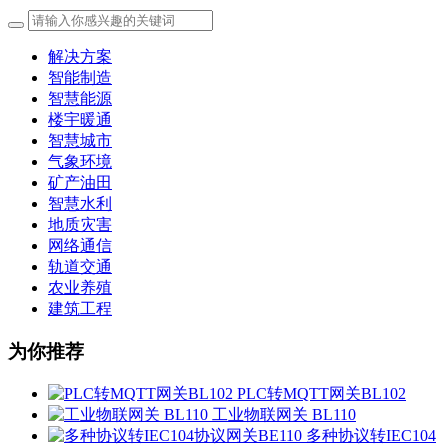
解决方案
智能制造
智慧能源
楼宇暖通
智慧城市
气象环境
矿产油田
智慧水利
地质灾害
网络通信
轨道交通
农业养殖
建筑工程
为你推荐
PLC转MQTT网关BL102
工业物联网关 BL110
多种协议转IEC104