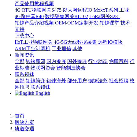
产品使用教程视频
4G RTU物联网关S475
以太网远程IO MxxxT系列
工业
4G路由器R40
数据采集网关BL102
LoRa网关S281
钡铼产品介绍视频
OEM/ODM定制开发
钡铼课堂
技术
支持
下载中心
IIoT工业物联网关
4G/5G无线数据采集
远程IO模块
ARM工业计算机
工业通信
其他
新闻资讯
全部
钡铼新闻
国内参展
国外参展
行业动态
物联百科
行
业标准
物联网协会
智能制造协会
联系钡铼
全部
钡铼简介
钡铼海外
部分用户
钡铼法务
社会招聘
校
园招聘
联系钡铼
English
首页
解决方案
轨道交通