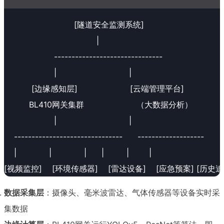
                            [隧道安全监测系统]
                                     |
                    -------------------------------
                    |                             |
           [边缘感知层]                     [云端管理平台]
          BL410网关集群                     （大数据分析）
                    |                             |
    -------------------------------      -------------------
    |             |             |      |         |        |
[视频监控]    [环境传感器]    [雷达设备]    [应急预案] [历史
数据采集层
：摄像头、毫米波雷达、气体传感器等设备实时采
集数据