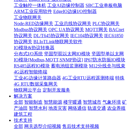
工业触控一体机
工业AI边缘控制器
SBC工业单板电脑
ARM工业应用软件
EdgeIO边缘I/O控制器
工业物联网关
Node-RED边缘网关
工业总线协议网关
PLC协议网关
Modbus协议网关
OPC UA协议网关
MQTT网关
BACnet
协议网关
DL/T645协议网关
IEC104协议网关
IEC61850
协议网关
BLIoTLink物联网关软件
IO模块&协议转换器
分布式I/O系统
坚固型双以太网IO模块
坚固型单以太网
IO模块[Modbus,MQTT,SNMP协议]
IP67防水防振IO模块
RS485远程IO模块
蓄电池组监测模块
M12分线盒与线束
4G远程智能终端
工业4G边缘计算路由器
4G工业RTU远程遥测终端
特殊
4G RTU数据采集网关
物联网云平台
定制开发服务
解决方案
全部
智能制造
智慧能源
楼宇暖通
智慧城市
气象环境
矿
产油田
智慧水利
地质灾害
网络通信
轨道交通
农业养殖
建筑工程
技术支持
全部
网关选型介绍视频
售后技术支持视频