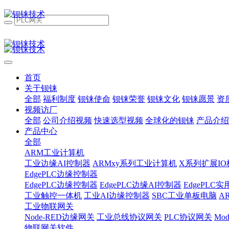
首页
关于钡铼
全部
福利制度
钡铼使命
钡铼荣誉
钡铼文化
钡铼愿景
资
视频访厂
全部
公司介绍视频
快速选型视频
全球化的钡铼
产品介绍
产品中心
全部
ARM工业计算机
工业边缘AI控制器
ARMxy系列工业计算机
X系列扩展IO
EdgePLC边缘控制器
EdgePLC边缘控制器
EdgePLC边缘AI控制器
EdgePLC
工业触控一体机
工业AI边缘控制器
SBC工业单板电脑
A
工业物联网关
Node-RED边缘网关
工业总线协议网关
PLC协议网关
Mo
物联网关软件