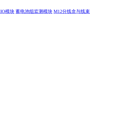
程IO模块
蓄电池组监测模块
M12分线盒与线束