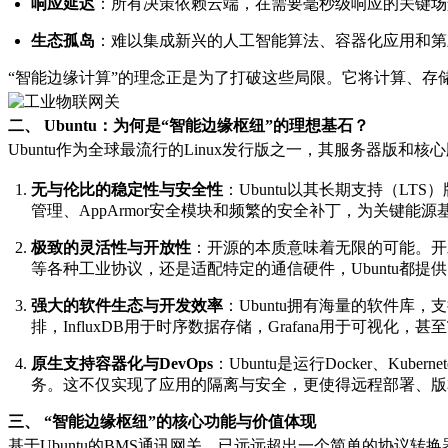
响应延迟
：所有决策依赖云端，在需要毫秒级响应的关键场
生态孤岛
：难以集成新兴的人工智能算法、容器化应用和第
“智能边缘计算”的理念正是为了打破这些局限。它将计算、存储
二、 Ubuntu：为何是“智能边缘枢纽”的理想基石？
Ubuntu作为全球最流行的Linux发行版之一，其服务器版
无与伦比的稳定性与安全性
：Ubuntu以其长期支持（L
管理、AppArmor安全模块和频繁的安全补丁，为关键能
极致的灵活性与开放性
：开源的本质意味着无限的可能。开发
等各种工业协议，还是适配特定的通信硬件，Ubuntu都提
强大的软件生态与开发效率
：Ubuntu拥有海量的软件库，
排，InfluxDB用于时序数据存储，Grafana用于可视化，甚
原生支持容器化与DevOps
：Ubuntu是运行Docker、
务。这不仅实现了应用的隔离与安全，更使得远程部署、版
三、 “智能边缘枢纽”的核心功能与价值体现
基于Ubuntu的BMS通讯网关，已远远超出一个简单的协议