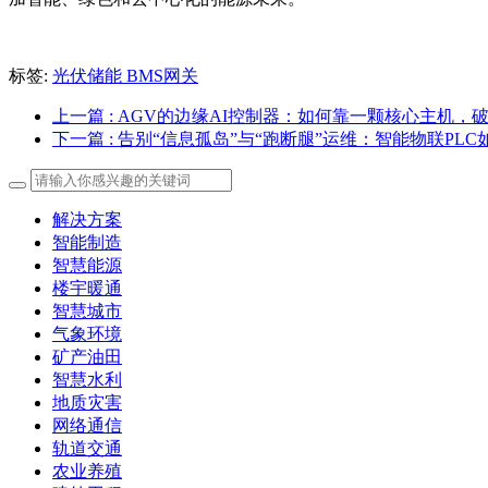
标签:
光伏储能
BMS网关
上一篇
: AGV的边缘AI控制器：如何靠一颗核心主机
下一篇
: 告别“信息孤岛”与“跑断腿”运维：智能物联PL
解决方案
智能制造
智慧能源
楼宇暖通
智慧城市
气象环境
矿产油田
智慧水利
地质灾害
网络通信
轨道交通
农业养殖