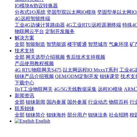
IO模块&协议转换器
分布式I/O系统
坚固型双以太网IO模块
坚固型单以太网IO模块
4G远程智能终端
工业4G边缘计算路由器
4G工业RTU远程遥测终端
特殊4
物联网云平台
定制开发服务
解决方案
全部
智能制造
智慧能源
楼宇暖通
智慧城市
气象环境
矿
技术支持
全部
网关选型介绍视频
售后技术支持视频
产品使用教程视频
4G RTU物联网关S475
以太网远程IO MxxxT系列
工业4G
钡铼产品介绍视频
OEM/ODM定制开发
钡铼课堂
技术支
下载中心
IIoT工业物联网关
4G/5G无线数据采集
远程IO模块
AR
新闻资讯
全部
钡铼新闻
国内参展
国外参展
行业动态
物联百科
行
联系钡铼
全部
钡铼简介
钡铼海外
部分用户
钡铼法务
社会招聘
校
English