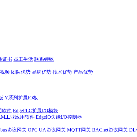
质证书
员工生活
联系钡铼
视频
团队优势
品牌优势
技术优势
产品优势
板
Y系列扩展IO板
实用软件
EdgePLC扩展I/O模块
RM工业应用软件
EdgeIO边缘I/O控制器
dbus协议网关
OPC UA协议网关
MQTT网关
BACnet协议网关
DL