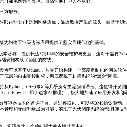
景（如电网频率支撑、孤岛切换）中力不从心。
三方服务。
和分析能力下沉到网络边缘，靠近数据产生的源头。而基于Ubu
和核心版为构建工业级边缘应用提供了坚实且现代化的基础。
TS）版本著称，提供长达5到10年的安全维护与更新，这对于需要
源基础设施构筑了坚固的防线。
者可以基于Ubuntu，从零开始构建一个高度定制化的网关软
供了底层的自由和控制权，彻底摆脱了封闭系统的“黑盒”困境。
支持从Python、C++到Go等几乎所有主流编程语言。这使得开发
至TensorFlow Lite用于边缘AI推理），极大地加速了应用开发和
Kubernetes等容器技术的首选平台。通过容器化，可以将BMS
本管理和无缝升级成为可能，实现了光伏储能系统的“软件定义”
转换器，它演变为一个功能强大的本地计算中心：