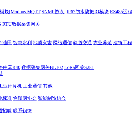
[Modbus,MQTT,SNMP协议]
IP67防水防振IO模块
RS485远
G RTU数据采集网关
产油田
智慧水利
地质灾害
网络通信
轨道交通
农业养殖
建筑工程
路由器R40
数据采集网关BL102
LoRa网关S281
持
M工业计算机
工业通信
其他
业标准
物联网协会
智能制造协会
园招聘
联系钡铼