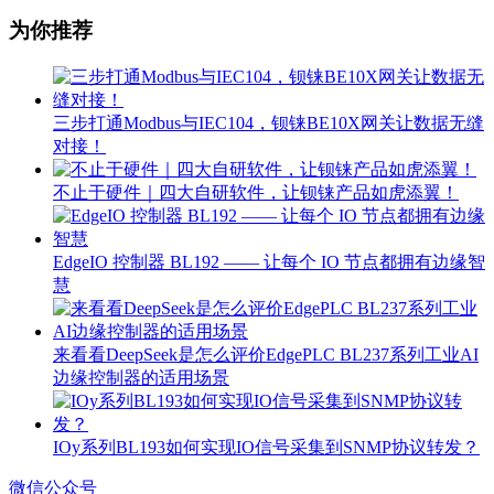
为你推荐
三步打通Modbus与IEC104，钡铼BE10X网关让数据无缝
对接！
不止于硬件｜四大自研软件，让钡铼产品如虎添翼！
EdgeIO 控制器 BL192 —— 让每个 IO 节点都拥有边缘智
慧
来看看DeepSeek是怎么评价EdgePLC BL237系列工业AI
边缘控制器的适用场景
IOy系列BL193如何实现IO信号采集到SNMP协议转发？
微信公众号