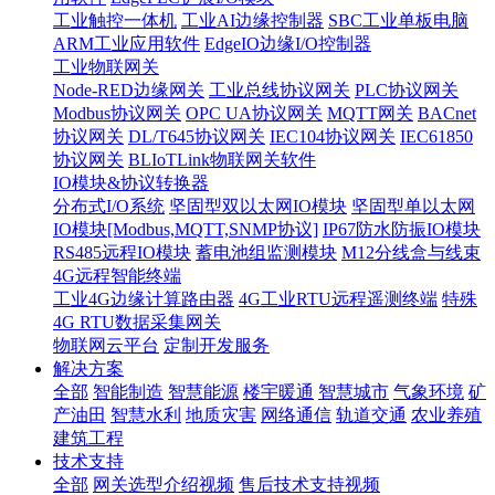
工业触控一体机
工业AI边缘控制器
SBC工业单板电脑
ARM工业应用软件
EdgeIO边缘I/O控制器
工业物联网关
Node-RED边缘网关
工业总线协议网关
PLC协议网关
Modbus协议网关
OPC UA协议网关
MQTT网关
BACnet
协议网关
DL/T645协议网关
IEC104协议网关
IEC61850
协议网关
BLIoTLink物联网关软件
IO模块&协议转换器
分布式I/O系统
坚固型双以太网IO模块
坚固型单以太网
IO模块[Modbus,MQTT,SNMP协议]
IP67防水防振IO模块
RS485远程IO模块
蓄电池组监测模块
M12分线盒与线束
4G远程智能终端
工业4G边缘计算路由器
4G工业RTU远程遥测终端
特殊
4G RTU数据采集网关
物联网云平台
定制开发服务
解决方案
全部
智能制造
智慧能源
楼宇暖通
智慧城市
气象环境
矿
产油田
智慧水利
地质灾害
网络通信
轨道交通
农业养殖
建筑工程
技术支持
全部
网关选型介绍视频
售后技术支持视频