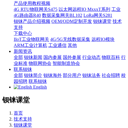
产品使用教程视频
4G RTU物联网关S475
以太网远程IO MxxxT系列
工业
4G路由器R40
数据采集网关BL102
LoRa网关S281
钡铼产品介绍视频
OEM/ODM定制开发
钡铼课堂
技术
支持
下载中心
IIoT工业物联网关
4G/5G无线数据采集
远程IO模块
ARM工业计算机
工业通信
其他
新闻资讯
全部
钡铼新闻
国内参展
国外参展
行业动态
物联百科
行
业标准
物联网协会
智能制造协会
联系钡铼
全部
钡铼简介
钡铼海外
部分用户
钡铼法务
社会招聘
校
园招聘
联系钡铼
English
钡铼课堂
首页
技术支持
钡铼课堂