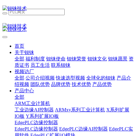
首页
关于钡铼
全部
福利制度
钡铼使命
钡铼荣誉
钡铼文化
钡铼愿景
资
质证书
员工生活
联系钡铼
视频访厂
全部
公司介绍视频
快速选型视频
全球化的钡铼
产品介
绍视频
团队优势
品牌优势
技术优势
产品优势
产品中心
全部
ARM工业计算机
工业边缘AI控制器
ARMxy系列工业计算机
X系列扩展
IO板
Y系列扩展IO板
EdgePLC边缘控制器
EdgePLC边缘控制器
EdgePLC边缘AI控制器
EdgePLC实
用软件
EdgePLC扩展I/O模块