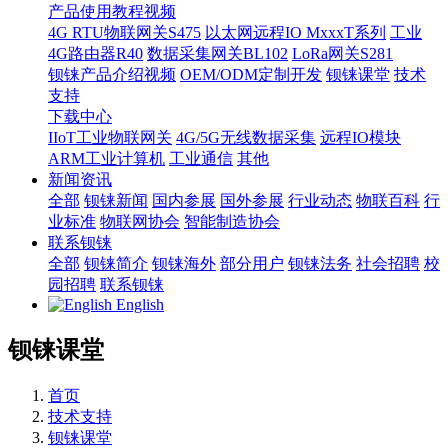
产品使用教程视频
4G RTU物联网关S475
以太网远程IO MxxxT系列
工业
4G路由器R40
数据采集网关BL102
LoRa网关S281
钡铼产品介绍视频
OEM/ODM定制开发
钡铼课堂
技术
支持
下载中心
IIoT工业物联网关
4G/5G无线数据采集
远程IO模块
ARM工业计算机
工业通信
其他
新闻资讯
全部
钡铼新闻
国内参展
国外参展
行业动态
物联百科
行
业标准
物联网协会
智能制造协会
联系钡铼
全部
钡铼简介
钡铼海外
部分用户
钡铼法务
社会招聘
校
园招聘
联系钡铼
English
钡铼课堂
首页
技术支持
钡铼课堂