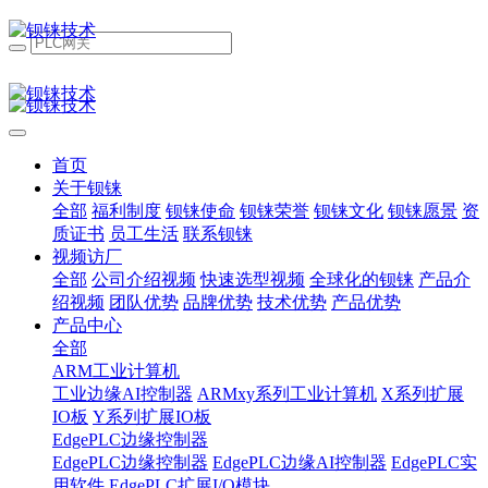
首页
关于钡铼
全部
福利制度
钡铼使命
钡铼荣誉
钡铼文化
钡铼愿景
资
质证书
员工生活
联系钡铼
视频访厂
全部
公司介绍视频
快速选型视频
全球化的钡铼
产品介
绍视频
团队优势
品牌优势
技术优势
产品优势
产品中心
全部
ARM工业计算机
工业边缘AI控制器
ARMxy系列工业计算机
X系列扩展
IO板
Y系列扩展IO板
EdgePLC边缘控制器
EdgePLC边缘控制器
EdgePLC边缘AI控制器
EdgePLC实
用软件
EdgePLC扩展I/O模块