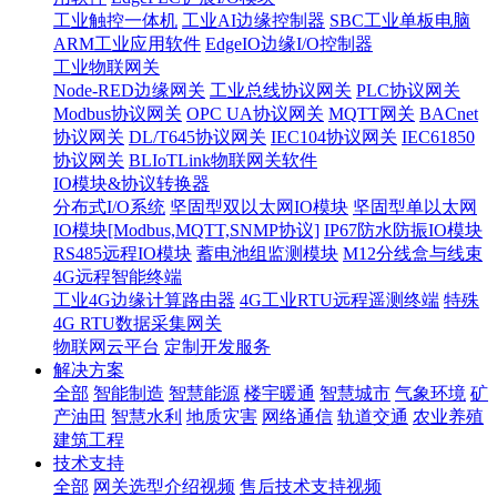
工业触控一体机
工业AI边缘控制器
SBC工业单板电脑
ARM工业应用软件
EdgeIO边缘I/O控制器
工业物联网关
Node-RED边缘网关
工业总线协议网关
PLC协议网关
Modbus协议网关
OPC UA协议网关
MQTT网关
BACnet
协议网关
DL/T645协议网关
IEC104协议网关
IEC61850
协议网关
BLIoTLink物联网关软件
IO模块&协议转换器
分布式I/O系统
坚固型双以太网IO模块
坚固型单以太网
IO模块[Modbus,MQTT,SNMP协议]
IP67防水防振IO模块
RS485远程IO模块
蓄电池组监测模块
M12分线盒与线束
4G远程智能终端
工业4G边缘计算路由器
4G工业RTU远程遥测终端
特殊
4G RTU数据采集网关
物联网云平台
定制开发服务
解决方案
全部
智能制造
智慧能源
楼宇暖通
智慧城市
气象环境
矿
产油田
智慧水利
地质灾害
网络通信
轨道交通
农业养殖
建筑工程
技术支持
全部
网关选型介绍视频
售后技术支持视频