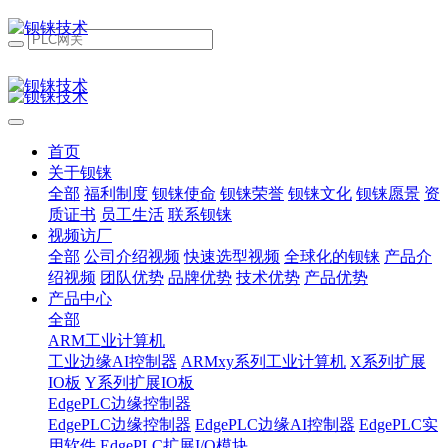
首页
关于钡铼
全部
福利制度
钡铼使命
钡铼荣誉
钡铼文化
钡铼愿景
资
质证书
员工生活
联系钡铼
视频访厂
全部
公司介绍视频
快速选型视频
全球化的钡铼
产品介
绍视频
团队优势
品牌优势
技术优势
产品优势
产品中心
全部
ARM工业计算机
工业边缘AI控制器
ARMxy系列工业计算机
X系列扩展
IO板
Y系列扩展IO板
EdgePLC边缘控制器
EdgePLC边缘控制器
EdgePLC边缘AI控制器
EdgePLC实
用软件
EdgePLC扩展I/O模块