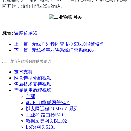
断开时，输出电流≤25±2mA。
标签:
温度传感器
上一篇
: 无线户外频闪警报器SR-10报警设备
下一篇
: 无线楼宇对讲系统门禁系统K6
技术支持
网关选型介绍视频
售后技术支持视频
产品使用教程视频
全部
4G RTU物联网关S475
以太网远程IO MxxxT系列
工业4G路由器R40
数据采集网关BL102
LoRa网关S281