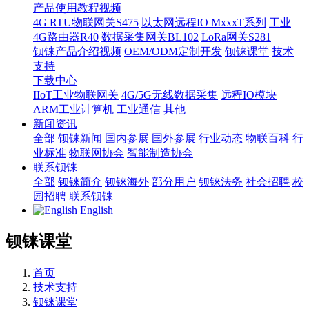
产品使用教程视频
4G RTU物联网关S475
以太网远程IO MxxxT系列
工业
4G路由器R40
数据采集网关BL102
LoRa网关S281
钡铼产品介绍视频
OEM/ODM定制开发
钡铼课堂
技术
支持
下载中心
IIoT工业物联网关
4G/5G无线数据采集
远程IO模块
ARM工业计算机
工业通信
其他
新闻资讯
全部
钡铼新闻
国内参展
国外参展
行业动态
物联百科
行
业标准
物联网协会
智能制造协会
联系钡铼
全部
钡铼简介
钡铼海外
部分用户
钡铼法务
社会招聘
校
园招聘
联系钡铼
English
钡铼课堂
首页
技术支持
钡铼课堂