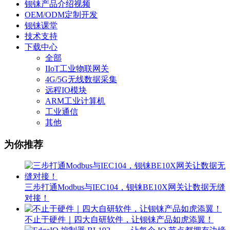
钡铼产品介绍视频
OEM/ODM定制开发
钡铼课堂
技术支持
下载中心
全部
IIoT工业物联网关
4G/5G无线数据采集
远程IO模块
ARM工业计算机
工业通信
其他
为你推荐
三步打通Modbus与IEC104，钡铼BE10X网关让数据无缝
对接！
不止于硬件｜四大自研软件，让钡铼产品如虎添翼！