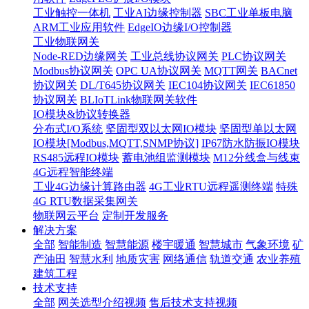
工业触控一体机
工业AI边缘控制器
SBC工业单板电脑
ARM工业应用软件
EdgeIO边缘I/O控制器
工业物联网关
Node-RED边缘网关
工业总线协议网关
PLC协议网关
Modbus协议网关
OPC UA协议网关
MQTT网关
BACnet
协议网关
DL/T645协议网关
IEC104协议网关
IEC61850
协议网关
BLIoTLink物联网关软件
IO模块&协议转换器
分布式I/O系统
坚固型双以太网IO模块
坚固型单以太网
IO模块[Modbus,MQTT,SNMP协议]
IP67防水防振IO模块
RS485远程IO模块
蓄电池组监测模块
M12分线盒与线束
4G远程智能终端
工业4G边缘计算路由器
4G工业RTU远程遥测终端
特殊
4G RTU数据采集网关
物联网云平台
定制开发服务
解决方案
全部
智能制造
智慧能源
楼宇暖通
智慧城市
气象环境
矿
产油田
智慧水利
地质灾害
网络通信
轨道交通
农业养殖
建筑工程
技术支持
全部
网关选型介绍视频
售后技术支持视频