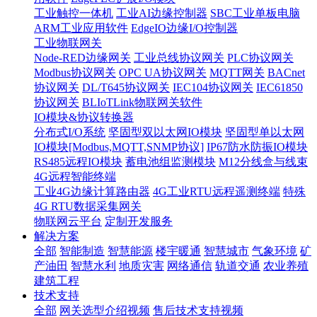
工业触控一体机
工业AI边缘控制器
SBC工业单板电脑
ARM工业应用软件
EdgeIO边缘I/O控制器
工业物联网关
Node-RED边缘网关
工业总线协议网关
PLC协议网关
Modbus协议网关
OPC UA协议网关
MQTT网关
BACnet
协议网关
DL/T645协议网关
IEC104协议网关
IEC61850
协议网关
BLIoTLink物联网关软件
IO模块&协议转换器
分布式I/O系统
坚固型双以太网IO模块
坚固型单以太网
IO模块[Modbus,MQTT,SNMP协议]
IP67防水防振IO模块
RS485远程IO模块
蓄电池组监测模块
M12分线盒与线束
4G远程智能终端
工业4G边缘计算路由器
4G工业RTU远程遥测终端
特殊
4G RTU数据采集网关
物联网云平台
定制开发服务
解决方案
全部
智能制造
智慧能源
楼宇暖通
智慧城市
气象环境
矿
产油田
智慧水利
地质灾害
网络通信
轨道交通
农业养殖
建筑工程
技术支持
全部
网关选型介绍视频
售后技术支持视频