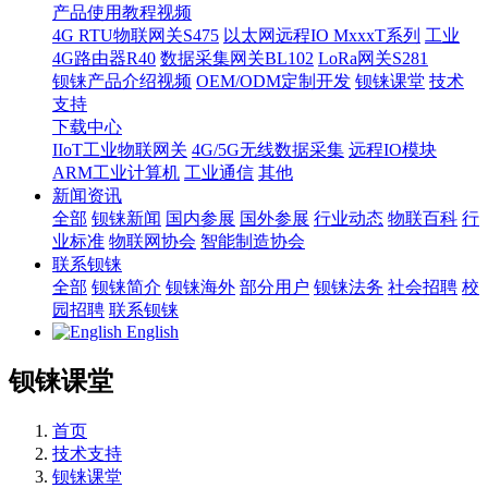
产品使用教程视频
4G RTU物联网关S475
以太网远程IO MxxxT系列
工业
4G路由器R40
数据采集网关BL102
LoRa网关S281
钡铼产品介绍视频
OEM/ODM定制开发
钡铼课堂
技术
支持
下载中心
IIoT工业物联网关
4G/5G无线数据采集
远程IO模块
ARM工业计算机
工业通信
其他
新闻资讯
全部
钡铼新闻
国内参展
国外参展
行业动态
物联百科
行
业标准
物联网协会
智能制造协会
联系钡铼
全部
钡铼简介
钡铼海外
部分用户
钡铼法务
社会招聘
校
园招聘
联系钡铼
English
钡铼课堂
首页
技术支持
钡铼课堂