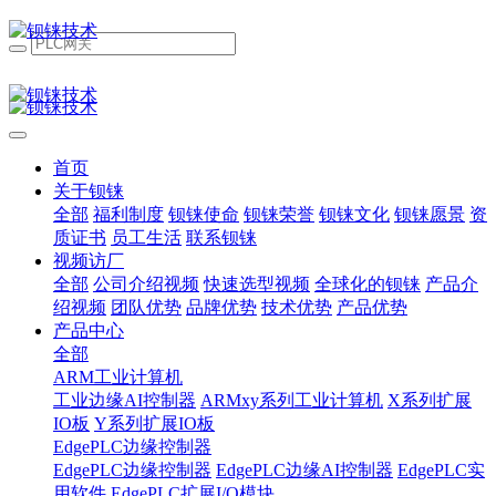
首页
关于钡铼
全部
福利制度
钡铼使命
钡铼荣誉
钡铼文化
钡铼愿景
资
质证书
员工生活
联系钡铼
视频访厂
全部
公司介绍视频
快速选型视频
全球化的钡铼
产品介
绍视频
团队优势
品牌优势
技术优势
产品优势
产品中心
全部
ARM工业计算机
工业边缘AI控制器
ARMxy系列工业计算机
X系列扩展
IO板
Y系列扩展IO板
EdgePLC边缘控制器
EdgePLC边缘控制器
EdgePLC边缘AI控制器
EdgePLC实
用软件
EdgePLC扩展I/O模块