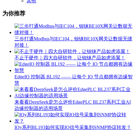
其他
为你推荐
三步打通Modbus与IEC104，钡铼BE10X网关让数据无缝
对接！
不止于硬件｜四大自研软件，让钡铼产品如虎添翼！
EdgeIO 控制器 BL192 —— 让每个 IO 节点都拥有边缘智
慧
来看看DeepSeek是怎么评价EdgePLC BL237系列工业AI
边缘控制器的适用场景
IOy系列BL193如何实现IO信号采集到SNMP协议转发？