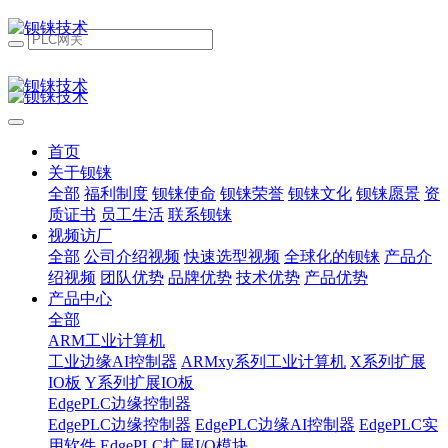
首页
关于钡铼
全部
福利制度
钡铼使命
钡铼荣誉
钡铼文化
钡铼愿景
资
质证书
员工生活
联系钡铼
视频访厂
全部
公司介绍视频
快速选型视频
全球化的钡铼
产品介
绍视频
团队优势
品牌优势
技术优势
产品优势
产品中心
全部
ARM工业计算机
工业边缘AI控制器
ARMxy系列工业计算机
X系列扩展
IO板
Y系列扩展IO板
EdgePLC边缘控制器
EdgePLC边缘控制器
EdgePLC边缘AI控制器
EdgePLC实
用软件
EdgePLC扩展I/O模块