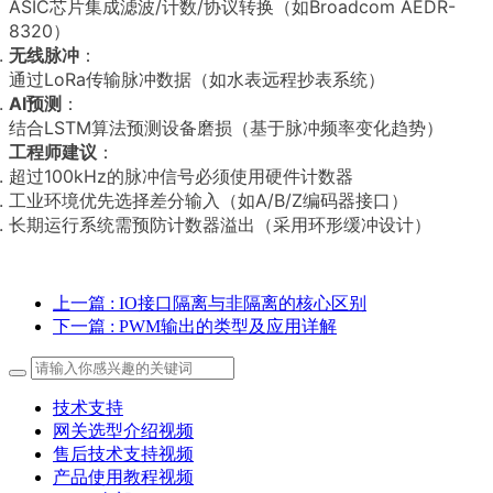
ASIC芯片集成滤波/计数/协议转换（如Broadcom AEDR-
8320）
无线脉冲
：
通过LoRa传输脉冲数据（如水表远程抄表系统）
AI预测
：
结合LSTM算法预测设备磨损（基于脉冲频率变化趋势）
工程师建议
：
超过100kHz的脉冲信号必须使用硬件计数器
工业环境优先选择差分输入（如A/B/Z编码器接口）
长期运行系统需预防计数器溢出（采用环形缓冲设计）
上一篇
: IO接口隔离与非隔离的核心区别
下一篇
: PWM输出的类型及应用详解
技术支持
网关选型介绍视频
售后技术支持视频
产品使用教程视频