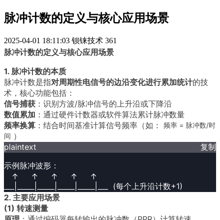
脉冲计数的定义与核心应用场景
2025-04-01 18:11:03
钡铼技术
361
脉冲计数的定义与核心应用场景
1. 脉冲计数的本质
脉冲计数是指
对周期性电信号的边沿变化进行累加统计
的技
术，核心功能包括：
信号捕获
：识别方波/脉冲信号的上升沿或下降沿
数值累加
：通过硬件计数器或软件算法累计脉冲数量
频率换算
：结合时间基准计算信号频率（如：
频率 = 脉冲数/时
）
间
plaintext
复制
示例脉冲波形：

   ↑     ↑     ↑     ↑     ↑

___|_____|_____|_____|_____|___  (每个上升沿计数+1)
2. 主要应用场景
(1) 转速测量
原理
：通过编码器每转输出的脉冲数（PPR）计算转速