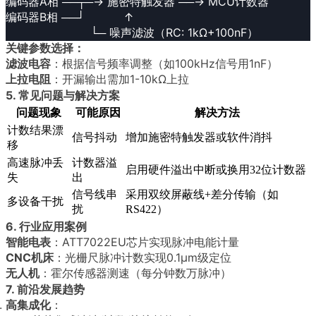
编码器A相 ──┬─→ 施密特触发器 ──→ MCU计数器

编码器B相 ──┘           ↑

                        └─ 噪声滤波（RC: 1kΩ+100nF）
关键参数选择：
滤波电容
：根据信号频率调整（如100kHz信号用1nF）
上拉电阻
：开漏输出需加1-10kΩ上拉
5. 常见问题与解决方案
问题现象
可能原因
解决方法
计数结果漂
信号抖动
增加施密特触发器或软件消抖
移
高速脉冲丢
计数器溢
启用硬件溢出中断或换用32位计数器
失
出
信号线串
采用双绞屏蔽线+差分传输（如
多设备干扰
扰
RS422）
6. 行业应用案例
智能电表
：ATT7022EU芯片实现脉冲电能计量
CNC机床
：光栅尺脉冲计数实现0.1μm级定位
无人机
：霍尔传感器测速（每分钟数万脉冲）
7. 前沿发展趋势
高集成化
：