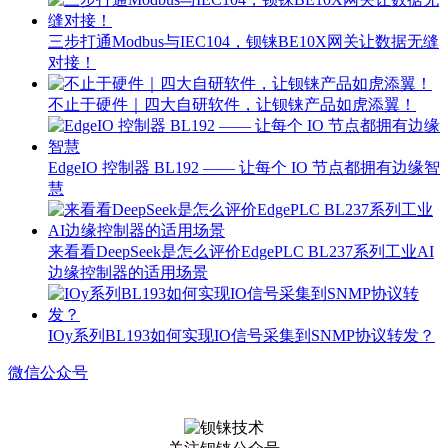
三步打通Modbus与IEC104，钡铼BE10X网关让数据无缝
对接！
不止于硬件｜四大自研软件，让钡铼产品如虎添翼！
EdgeIO 控制器 BL192 —— 让每个 IO 节点都拥有边缘智
慧
来看看DeepSeek是怎么评价EdgePLC BL237系列工业AI
边缘控制器的适用场景
IOy系列BL193如何实现IO信号采集到SNMP协议转发？
微信公众号