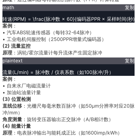
math
复制
转速(RPM) = \frac{脉冲数 × 60}{编码器PPR × 采样时间(秒)}
案例
：
• 汽车ABS轮速传感器（每转32-64脉冲）
• 工业电机伺服控制（2500PPR增量式编码器）
(2) 流量监控
原理
：涡轮/霍尔流量计每升流体产生固定脉冲
plaintext
复制
流量(L/min) = 脉冲数 / 仪表系数（如100脉冲/升）
案例
：
• 自来水厂电磁流量计
• 加油站油量计量
(3) 位置检测
直线位移
：光栅尺每毫米数百脉冲（如50μm分辨率对应20脉
冲/mm）
角度测量
：旋转变压器输出正交脉冲（A/B相计数）
(4) 能量计量
原理
：电表脉冲输出与能耗成正比（如1600imp/kWh）