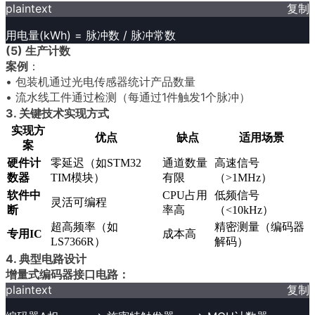
plaintext
复制
用电量(kWh) = 脉冲数 / 脉冲常数
(5) 生产计数
案例
：
• 包装机通过光电传感器统计产品数量
• 流水线工件通过检测（每通过1件触发1个脉冲）
3. 关键技术实现方式
实现方
优点
缺点
适用场景
案
硬件计
零延迟（如STM32
通道数量
高速信号
数器
TIM模块）
有限
（>1MHz）
软件中
CPU占用
低频信号
灵活可编程
断
率高
（<10kHz）
超高频率（如
精密测量（编码器
专用IC
成本高
LS7366R）
解码）
4. 典型电路设计
增量式编码器接口电路：
plaintext
复制