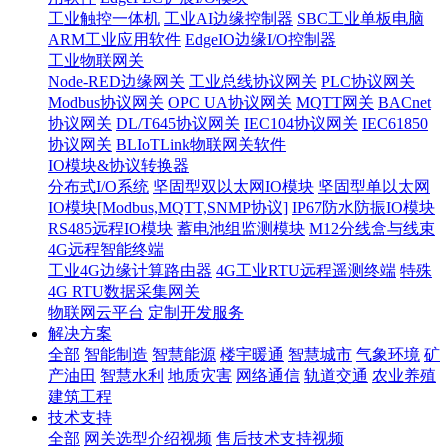
工业触控一体机
工业AI边缘控制器
SBC工业单板电脑
ARM工业应用软件
EdgeIO边缘I/O控制器
工业物联网关
Node-RED边缘网关
工业总线协议网关
PLC协议网关
Modbus协议网关
OPC UA协议网关
MQTT网关
BACnet
协议网关
DL/T645协议网关
IEC104协议网关
IEC61850
协议网关
BLIoTLink物联网关软件
IO模块&协议转换器
分布式I/O系统
坚固型双以太网IO模块
坚固型单以太网
IO模块[Modbus,MQTT,SNMP协议]
IP67防水防振IO模块
RS485远程IO模块
蓄电池组监测模块
M12分线盒与线束
4G远程智能终端
工业4G边缘计算路由器
4G工业RTU远程遥测终端
特殊
4G RTU数据采集网关
物联网云平台
定制开发服务
解决方案
全部
智能制造
智慧能源
楼宇暖通
智慧城市
气象环境
矿
产油田
智慧水利
地质灾害
网络通信
轨道交通
农业养殖
建筑工程
技术支持
全部
网关选型介绍视频
售后技术支持视频