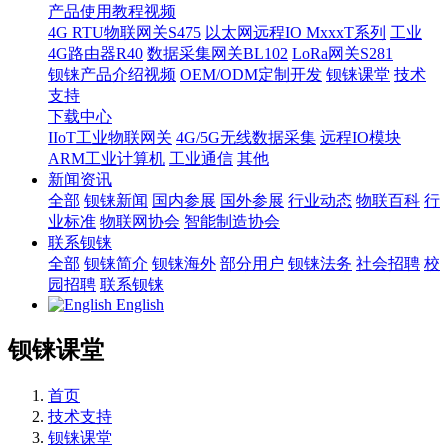
产品使用教程视频
4G RTU物联网关S475
以太网远程IO MxxxT系列
工业
4G路由器R40
数据采集网关BL102
LoRa网关S281
钡铼产品介绍视频
OEM/ODM定制开发
钡铼课堂
技术
支持
下载中心
IIoT工业物联网关
4G/5G无线数据采集
远程IO模块
ARM工业计算机
工业通信
其他
新闻资讯
全部
钡铼新闻
国内参展
国外参展
行业动态
物联百科
行
业标准
物联网协会
智能制造协会
联系钡铼
全部
钡铼简介
钡铼海外
部分用户
钡铼法务
社会招聘
校
园招聘
联系钡铼
English
钡铼课堂
首页
技术支持
钡铼课堂