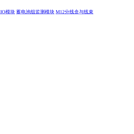
程IO模块
蓄电池组监测模块
M12分线盒与线束