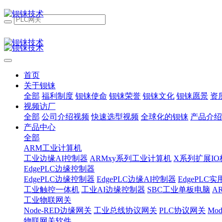
首页
关于钡铼
全部
福利制度
钡铼使命
钡铼荣誉
钡铼文化
钡铼愿景
资
视频访厂
全部
公司介绍视频
快速选型视频
全球化的钡铼
产品介绍
产品中心
全部
ARM工业计算机
工业边缘AI控制器
ARMxy系列工业计算机
X系列扩展IO
EdgePLC边缘控制器
EdgePLC边缘控制器
EdgePLC边缘AI控制器
EdgePLC
工业触控一体机
工业AI边缘控制器
SBC工业单板电脑
A
工业物联网关
Node-RED边缘网关
工业总线协议网关
PLC协议网关
Mo
物联网关软件