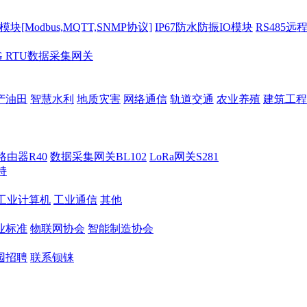
[Modbus,MQTT,SNMP协议]
IP67防水防振IO模块
RS485远
G RTU数据采集网关
产油田
智慧水利
地质灾害
网络通信
轨道交通
农业养殖
建筑工程
路由器R40
数据采集网关BL102
LoRa网关S281
持
M工业计算机
工业通信
其他
业标准
物联网协会
智能制造协会
园招聘
联系钡铼