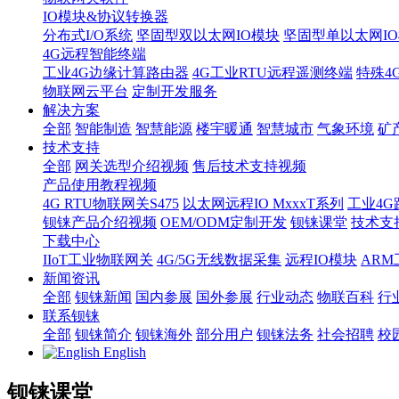
IO模块&协议转换器
分布式I/O系统
坚固型双以太网IO模块
坚固型单以太网IO模块
4G远程智能终端
工业4G边缘计算路由器
4G工业RTU远程遥测终端
特殊4
物联网云平台
定制开发服务
解决方案
全部
智能制造
智慧能源
楼宇暖通
智慧城市
气象环境
矿
技术支持
全部
网关选型介绍视频
售后技术支持视频
产品使用教程视频
4G RTU物联网关S475
以太网远程IO MxxxT系列
工业4G
钡铼产品介绍视频
OEM/ODM定制开发
钡铼课堂
技术支
下载中心
IIoT工业物联网关
4G/5G无线数据采集
远程IO模块
AR
新闻资讯
全部
钡铼新闻
国内参展
国外参展
行业动态
物联百科
行
联系钡铼
全部
钡铼简介
钡铼海外
部分用户
钡铼法务
社会招聘
校
English
钡铼课堂