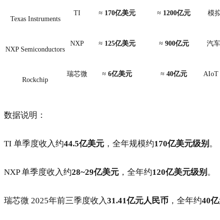
TI
≈
170亿美元
≈
1200亿元
模
Texas Instruments
NXP
≈
125亿美元
≈
900亿元
汽车
NXP Semiconductors
瑞芯微
≈
6亿美元
≈
40亿元
AIo
Rockchip
数据说明：
TI 单季度收入约
44.5亿美元
，全年规模约
170亿美元级别
。
NXP 单季度收入约
28~29亿美元
，全年约
120亿美元级别
。
瑞芯微 2025年前三季度收入
31.41亿元人民币
，全年约
40