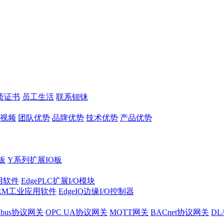
质证书
员工生活
联系钡铼
视频
团队优势
品牌优势
技术优势
产品优势
板
Y系列扩展IO板
实用软件
EdgePLC扩展I/O模块
RM工业应用软件
EdgeIO边缘I/O控制器
dbus协议网关
OPC UA协议网关
MQTT网关
BACnet协议网关
DL