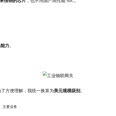
来很弱的芯片
，也不用国产高性能 SoC。
系能力
。
为了方便理解，我统一换算为
美元规模级别
。
主要业务