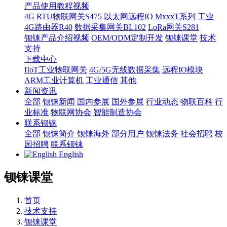
产品使用教程视频
4G RTU物联网关S475
以太网远程IO MxxxT系列
工业
4G路由器R40
数据采集网关BL102
LoRa网关S281
钡铼产品介绍视频
OEM/ODM定制开发
钡铼课堂
技术
支持
下载中心
IIoT工业物联网关
4G/5G无线数据采集
远程IO模块
ARM工业计算机
工业通信
其他
新闻资讯
全部
钡铼新闻
国内参展
国外参展
行业动态
物联百科
行
业标准
物联网协会
智能制造协会
联系钡铼
全部
钡铼简介
钡铼海外
部分用户
钡铼法务
社会招聘
校
园招聘
联系钡铼
English
钡铼课堂
首页
技术支持
钡铼课堂