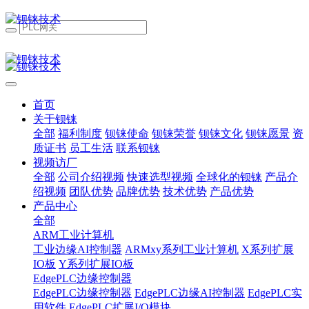
首页
关于钡铼
全部
福利制度
钡铼使命
钡铼荣誉
钡铼文化
钡铼愿景
资
质证书
员工生活
联系钡铼
视频访厂
全部
公司介绍视频
快速选型视频
全球化的钡铼
产品介
绍视频
团队优势
品牌优势
技术优势
产品优势
产品中心
全部
ARM工业计算机
工业边缘AI控制器
ARMxy系列工业计算机
X系列扩展
IO板
Y系列扩展IO板
EdgePLC边缘控制器
EdgePLC边缘控制器
EdgePLC边缘AI控制器
EdgePLC实
用软件
EdgePLC扩展I/O模块