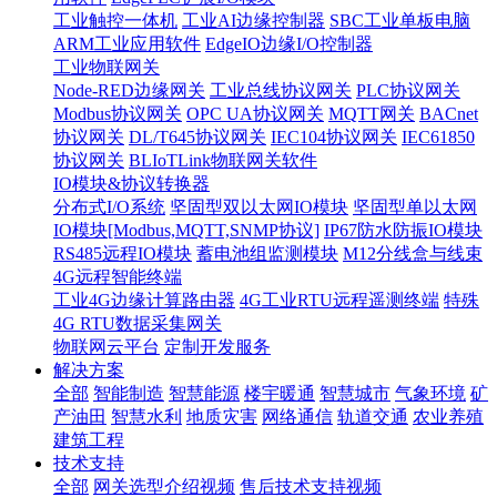
工业触控一体机
工业AI边缘控制器
SBC工业单板电脑
ARM工业应用软件
EdgeIO边缘I/O控制器
工业物联网关
Node-RED边缘网关
工业总线协议网关
PLC协议网关
Modbus协议网关
OPC UA协议网关
MQTT网关
BACnet
协议网关
DL/T645协议网关
IEC104协议网关
IEC61850
协议网关
BLIoTLink物联网关软件
IO模块&协议转换器
分布式I/O系统
坚固型双以太网IO模块
坚固型单以太网
IO模块[Modbus,MQTT,SNMP协议]
IP67防水防振IO模块
RS485远程IO模块
蓄电池组监测模块
M12分线盒与线束
4G远程智能终端
工业4G边缘计算路由器
4G工业RTU远程遥测终端
特殊
4G RTU数据采集网关
物联网云平台
定制开发服务
解决方案
全部
智能制造
智慧能源
楼宇暖通
智慧城市
气象环境
矿
产油田
智慧水利
地质灾害
网络通信
轨道交通
农业养殖
建筑工程
技术支持
全部
网关选型介绍视频
售后技术支持视频