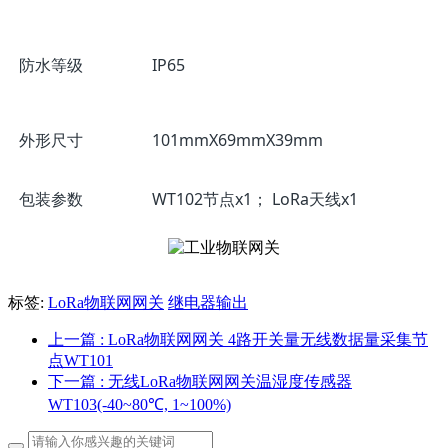
防水等级
IP65
外形尺寸
101mmX69mmX39mm
包装参数
WT102节点x1； LoRa天线x1
标签:
LoRa物联网网关
继电器输出
上一篇
: LoRa物联网网关 4路开关量无线数据量采集节
点WT101
下一篇
: 无线LoRa物联网网关温湿度传感器
WT103(-40~80℃, 1~100%)