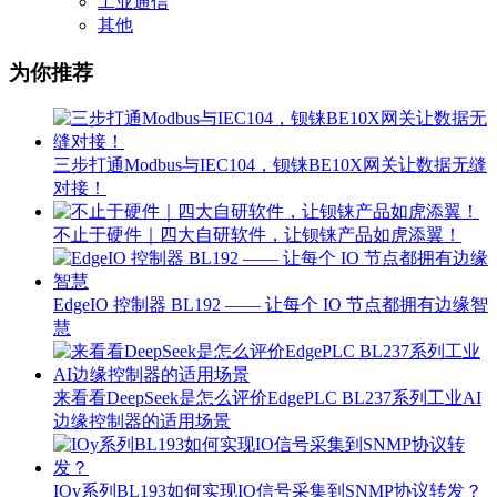
工业通信
其他
为你推荐
三步打通Modbus与IEC104，钡铼BE10X网关让数据无缝
对接！
不止于硬件｜四大自研软件，让钡铼产品如虎添翼！
EdgeIO 控制器 BL192 —— 让每个 IO 节点都拥有边缘智
慧
来看看DeepSeek是怎么评价EdgePLC BL237系列工业AI
边缘控制器的适用场景
IOy系列BL193如何实现IO信号采集到SNMP协议转发？