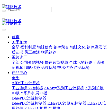
首页
关于钡铼
全部
福利制度
钡铼使命
钡铼荣誉
钡铼文化
钡铼愿景
资
质证书
员工生活
联系钡铼
视频访厂
全部
公司介绍视频
快速选型视频
全球化的钡铼
产品介
绍视频
团队优势
品牌优势
技术优势
产品优势
产品中心
全部
ARM工业计算机
工业边缘AI控制器
ARMxy系列工业计算机
X系列扩展
IO板
Y系列扩展IO板
EdgePLC边缘控制器
EdgePLC边缘控制器
EdgePLC边缘AI控制器
EdgePLC实
用软件
EdgePLC扩展I/O模块