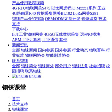
产品使用教程视频
4G RTU物联网关S475
以太网远程IO MxxxT系列
工业
4G路由器R40
数据采集网关BL102
LoRa网关S281
钡铼产品介绍视频
OEM/ODM定制开发
钡铼课堂
技术
支持
下载中心
IIoT工业物联网关
4G/5G无线数据采集
远程IO模块
ARM工业计算机
工业通信
其他
新闻资讯
全部
钡铼新闻
国内参展
国外参展
行业动态
物联百科
行
业标准
物联网协会
智能制造协会
联系钡铼
全部
钡铼简介
钡铼海外
部分用户
钡铼法务
社会招聘
校
园招聘
联系钡铼
English
钡铼课堂
首页
技术支持
钡铼课堂