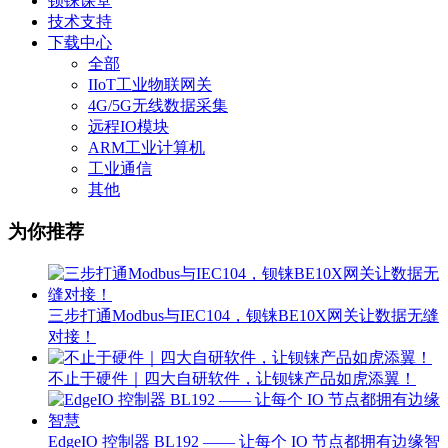
钡铼课堂
技术支持
下载中心
全部
IIoT工业物联网关
4G/5G无线数据采集
远程IO模块
ARM工业计算机
工业通信
其他
为你推荐
三步打通Modbus与IEC104，钡铼BE10X网关让数据无缝
对接！
不止于硬件｜四大自研软件，让钡铼产品如虎添翼！
EdgeIO 控制器 BL192 —— 让每个 IO 节点都拥有边缘智