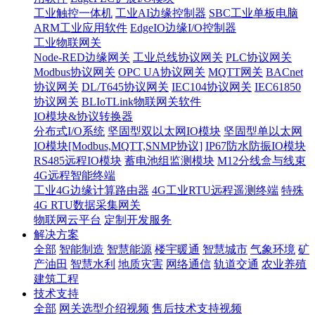
工业触控一体机
工业AI边缘控制器
SBC工业单板电脑
ARM工业应用软件
EdgeIO边缘I/O控制器
工业物联网关
Node-RED边缘网关
工业总线协议网关
PLC协议网关
Modbus协议网关
OPC UA协议网关
MQTT网关
BACnet
协议网关
DL/T645协议网关
IEC104协议网关
IEC61850
协议网关
BLIoTLink物联网关软件
IO模块&协议转换器
分布式I/O系统
坚固型双以太网IO模块
坚固型单以太网
IO模块[Modbus,MQTT,SNMP协议]
IP67防水防振IO模块
RS485远程IO模块
蓄电池组监测模块
M12分线盒与线束
4G远程智能终端
工业4G边缘计算路由器
4G工业RTU远程遥测终端
特殊
4G RTU数据采集网关
物联网云平台
定制开发服务
解决方案
全部
智能制造
智慧能源
楼宇暖通
智慧城市
气象环境
矿
产油田
智慧水利
地质灾害
网络通信
轨道交通
农业养殖
建筑工程
技术支持
全部
网关选型介绍视频
售后技术支持视频