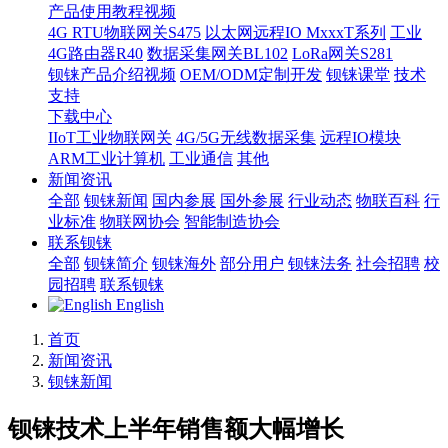
产品使用教程视频
4G RTU物联网关S475
以太网远程IO MxxxT系列
工业
4G路由器R40
数据采集网关BL102
LoRa网关S281
钡铼产品介绍视频
OEM/ODM定制开发
钡铼课堂
技术
支持
下载中心
IIoT工业物联网关
4G/5G无线数据采集
远程IO模块
ARM工业计算机
工业通信
其他
新闻资讯
全部
钡铼新闻
国内参展
国外参展
行业动态
物联百科
行
业标准
物联网协会
智能制造协会
联系钡铼
全部
钡铼简介
钡铼海外
部分用户
钡铼法务
社会招聘
校
园招聘
联系钡铼
English
首页
新闻资讯
钡铼新闻
钡铼技术上半年销售额大幅增长