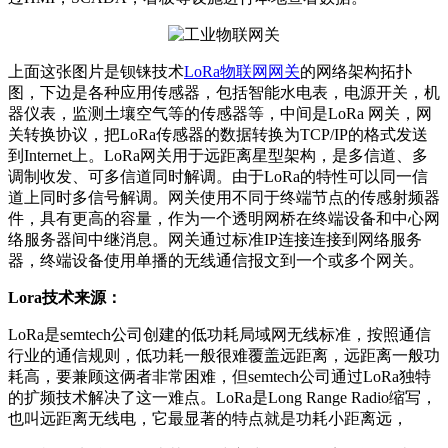
上面这张图片是钡铼技术
LoRa物联网网关
的网络架构拓扑
图，下边是各种应用传感器，包括智能水电表，电源开关，机
器仪表，监测土壤空气等的传感器等，中间是LoRa 网关，网
关转换协议，把LoRa传感器的数据转换为TCP/IP的格式发送
到Internet上。LoRa网关用于远距离星型架构，是多信道、多
调制收发、可多信道同时解调。由于LoRa的特性可以同一信
道上同时多信号解调。网关使用不同于终端节点的传感射频器
件，具有更高的容量，作为一个透明网桥在终端设备和中心网
络服务器间中继消息。网关通过标准IP连接连接到网络服务
器，终端设备使用单播的无线通信报文到一个或多个网关。
Lora技术来源：
LoRa是semtech公司创建的低功耗局域网无线标准，按照通信
行业的通信规则，低功耗一般很难覆盖远距离，远距离一般功
耗高，要兼顾这俩者非常困难，但semtech公司通过LoRa独特
的扩频技术解决了这一难点。LoRa是Long Range Radio缩写，
也叫远距离无线电，它最显著的特点就是功耗小距离远，