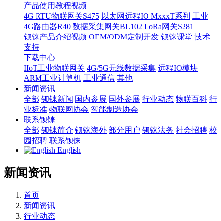
产品使用教程视频
4G RTU物联网关S475
以太网远程IO MxxxT系列
工业
4G路由器R40
数据采集网关BL102
LoRa网关S281
钡铼产品介绍视频
OEM/ODM定制开发
钡铼课堂
技术
支持
下载中心
IIoT工业物联网关
4G/5G无线数据采集
远程IO模块
ARM工业计算机
工业通信
其他
新闻资讯
全部
钡铼新闻
国内参展
国外参展
行业动态
物联百科
行
业标准
物联网协会
智能制造协会
联系钡铼
全部
钡铼简介
钡铼海外
部分用户
钡铼法务
社会招聘
校
园招聘
联系钡铼
English
新闻资讯
首页
新闻资讯
行业动态