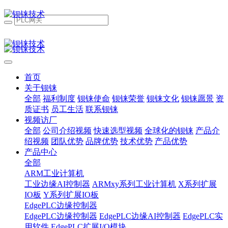
首页
关于钡铼
全部
福利制度
钡铼使命
钡铼荣誉
钡铼文化
钡铼愿景
资
质证书
员工生活
联系钡铼
视频访厂
全部
公司介绍视频
快速选型视频
全球化的钡铼
产品介
绍视频
团队优势
品牌优势
技术优势
产品优势
产品中心
全部
ARM工业计算机
工业边缘AI控制器
ARMxy系列工业计算机
X系列扩展
IO板
Y系列扩展IO板
EdgePLC边缘控制器
EdgePLC边缘控制器
EdgePLC边缘AI控制器
EdgePLC实
用软件
EdgePLC扩展I/O模块