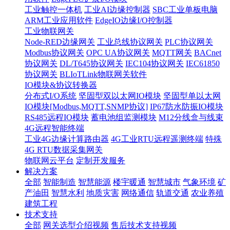
工业触控一体机
工业AI边缘控制器
SBC工业单板电脑
ARM工业应用软件
EdgeIO边缘I/O控制器
工业物联网关
Node-RED边缘网关
工业总线协议网关
PLC协议网关
Modbus协议网关
OPC UA协议网关
MQTT网关
BACnet
协议网关
DL/T645协议网关
IEC104协议网关
IEC61850
协议网关
BLIoTLink物联网关软件
IO模块&协议转换器
分布式I/O系统
坚固型双以太网IO模块
坚固型单以太网
IO模块[Modbus,MQTT,SNMP协议]
IP67防水防振IO模块
RS485远程IO模块
蓄电池组监测模块
M12分线盒与线束
4G远程智能终端
工业4G边缘计算路由器
4G工业RTU远程遥测终端
特殊
4G RTU数据采集网关
物联网云平台
定制开发服务
解决方案
全部
智能制造
智慧能源
楼宇暖通
智慧城市
气象环境
矿
产油田
智慧水利
地质灾害
网络通信
轨道交通
农业养殖
建筑工程
技术支持
全部
网关选型介绍视频
售后技术支持视频