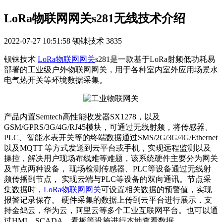
LoRa物联网网关s281无线技术介绍
2022-07-27 10:51:58
钡铼技术
3835
钡铼技术
LoRa物联网网关
s281是一款基于LoRa射频低功耗易
部署的工业级户外物联网网关，用于各种室内室外应用场景水
电气热开关等环境数据采集。
产品内置Semtech高性能收发器SX1278，以及
GSM/GPRS/3G/4G/RJ45模块，可通过无线射频，将传感器、
PLC、智能水表开关等的终端数据通过SMS/2G/3G/4G/Ethernet
以及MQTT 等方式发送到云平台或手机，实现远程监测以及
操控，解决用户现场布线难等难题，该系统硬件主要分为网关
及节点两种设备， 现场检测传感器、PLC等设备通过无线射
频传播到节点， 实现云端与PLC等设备的双向通讯。节点采
集数据时，
LoRa物联网网关
可设置相关数据的预警值，实现
报警记录保存。 硬件采集的数据上传到云平台进行展示，支
持金鸽云，华为云，阿里云等多个工业互联网平台。也可以通
过HMI，SCADA，看板等设施进行本地查看数据。