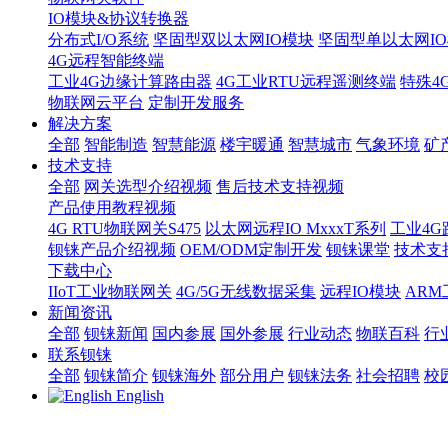
IO模块&协议转换器
分布式I/O系统
坚固型双以太网IO模块
坚固型单以太网IO模块
4G远程智能终端
工业4G边缘计算路由器
4G工业RTU远程遥测终端
特殊4
物联网云平台
定制开发服务
解决方案
全部
智能制造
智慧能源
楼宇暖通
智慧城市
气象环境
矿
技术支持
全部
网关选型介绍视频
售后技术支持视频
产品使用教程视频
4G RTU物联网关S475
以太网远程IO MxxxT系列
工业4G
钡铼产品介绍视频
OEM/ODM定制开发
钡铼课堂
技术支
下载中心
IIoT工业物联网关
4G/5G无线数据采集
远程IO模块
AR
新闻资讯
全部
钡铼新闻
国内参展
国外参展
行业动态
物联百科
行
联系钡铼
全部
钡铼简介
钡铼海外
部分用户
钡铼法务
社会招聘
校
English