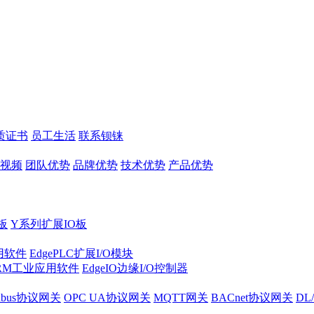
质证书
员工生活
联系钡铼
视频
团队优势
品牌优势
技术优势
产品优势
板
Y系列扩展IO板
实用软件
EdgePLC扩展I/O模块
RM工业应用软件
EdgeIO边缘I/O控制器
dbus协议网关
OPC UA协议网关
MQTT网关
BACnet协议网关
DL