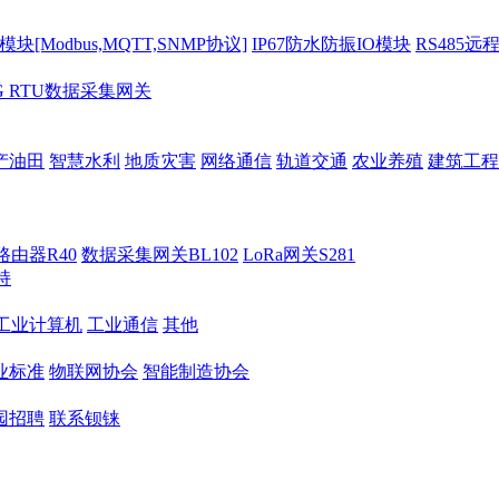
[Modbus,MQTT,SNMP协议]
IP67防水防振IO模块
RS485远
G RTU数据采集网关
产油田
智慧水利
地质灾害
网络通信
轨道交通
农业养殖
建筑工程
路由器R40
数据采集网关BL102
LoRa网关S281
持
M工业计算机
工业通信
其他
业标准
物联网协会
智能制造协会
园招聘
联系钡铼