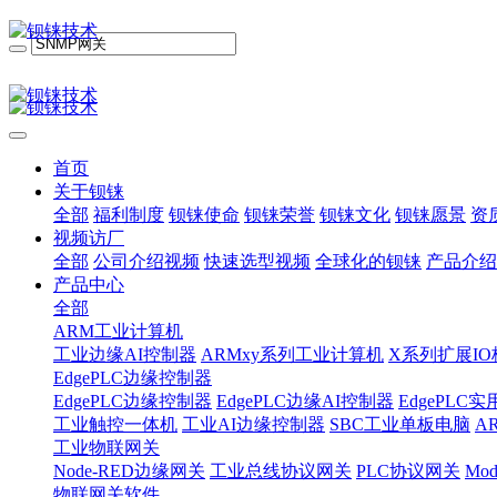
首页
关于钡铼
全部
福利制度
钡铼使命
钡铼荣誉
钡铼文化
钡铼愿景
资
视频访厂
全部
公司介绍视频
快速选型视频
全球化的钡铼
产品介绍
产品中心
全部
ARM工业计算机
工业边缘AI控制器
ARMxy系列工业计算机
X系列扩展IO
EdgePLC边缘控制器
EdgePLC边缘控制器
EdgePLC边缘AI控制器
EdgePLC
工业触控一体机
工业AI边缘控制器
SBC工业单板电脑
A
工业物联网关
Node-RED边缘网关
工业总线协议网关
PLC协议网关
Mo
物联网关软件