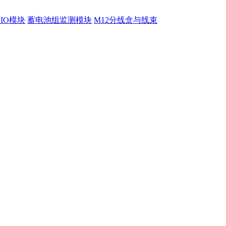
程IO模块
蓄电池组监测模块
M12分线盒与线束