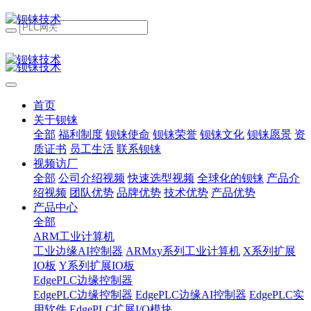
首页
关于钡铼
全部
福利制度
钡铼使命
钡铼荣誉
钡铼文化
钡铼愿景
资
质证书
员工生活
联系钡铼
视频访厂
全部
公司介绍视频
快速选型视频
全球化的钡铼
产品介
绍视频
团队优势
品牌优势
技术优势
产品优势
产品中心
全部
ARM工业计算机
工业边缘AI控制器
ARMxy系列工业计算机
X系列扩展
IO板
Y系列扩展IO板
EdgePLC边缘控制器
EdgePLC边缘控制器
EdgePLC边缘AI控制器
EdgePLC实
用软件
EdgePLC扩展I/O模块