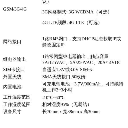
认）
GSM/3G/4G
3G网络制式: 3G WCDMA（可选）
4G LTE频段: 4G LTE（可选）
1路RJ45网口，支持DHCP动态获取IP或
网络接口
静态固定IP
1路常闭型继电器输出，触点容量
继电器输出
7A/125VAC、5A/250VAC、20A/14VDC
SIM卡接口
自适应1.8V或3.0V SIM卡
外置天线
SMA天线接口,50欧姆
可充电锂电池：3.7V/900mAh，可持续待
内置电池
机工作2~3小时
工作温度范围
-10℃~60℃
工作湿度范围
相对湿度95%（无凝结）
设备尺寸
长70mm x 宽88mm x 高30mm