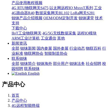
产品使用教程视频
4G RTU物联网关S475
以太网远程IO MxxxT系列
工业
4G路由器R40
数据采集网关BL102
LoRa网关S281
钡铼产品介绍视频
OEM/ODM定制开发
钡铼课堂
技术
支持
下载中心
IIoT工业物联网关
4G/5G无线数据采集
远程IO模块
ARM工业计算机
工业通信
其他
新闻资讯
全部
钡铼新闻
国内参展
国外参展
行业动态
物联百科
行
业标准
物联网协会
智能制造协会
联系钡铼
全部
钡铼简介
钡铼海外
部分用户
钡铼法务
社会招聘
校
园招聘
联系钡铼
English
产品中心
首页
产品中心
4G远程智能终端