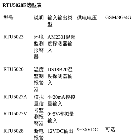
RTU5028E选型表
GSM/3G/4G
型号
说明
输入输出类
供电电压
型
RTU5023
环境
AM2301温湿
监测
度探测器输
报警
入
器
RTU5026
温度
DS18B20温
监测
度探测器输
报警
入
器
RTU5027A
模拟
4~20mA模拟
量信
量输入
号监
RTU5027V
0~5V模拟量
测报
输入
警器
可选
9~36VDC
RTU5028
断电
12VDC输出
报警