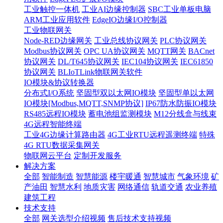
工业触控一体机
工业AI边缘控制器
SBC工业单板电脑
ARM工业应用软件
EdgeIO边缘I/O控制器
工业物联网关
Node-RED边缘网关
工业总线协议网关
PLC协议网关
Modbus协议网关
OPC UA协议网关
MQTT网关
BACnet
协议网关
DL/T645协议网关
IEC104协议网关
IEC61850
协议网关
BLIoTLink物联网关软件
IO模块&协议转换器
分布式I/O系统
坚固型双以太网IO模块
坚固型单以太网
IO模块[Modbus,MQTT,SNMP协议]
IP67防水防振IO模块
RS485远程IO模块
蓄电池组监测模块
M12分线盒与线束
4G远程智能终端
工业4G边缘计算路由器
4G工业RTU远程遥测终端
特殊
4G RTU数据采集网关
物联网云平台
定制开发服务
解决方案
全部
智能制造
智慧能源
楼宇暖通
智慧城市
气象环境
矿
产油田
智慧水利
地质灾害
网络通信
轨道交通
农业养殖
建筑工程
技术支持
全部
网关选型介绍视频
售后技术支持视频