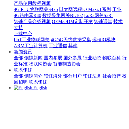
产品使用教程视频
4G RTU物联网关S475
以太网远程IO MxxxT系列
工业
4G路由器R40
数据采集网关BL102
LoRa网关S281
钡铼产品介绍视频
OEM/ODM定制开发
钡铼课堂
技术
支持
下载中心
IIoT工业物联网关
4G/5G无线数据采集
远程IO模块
ARM工业计算机
工业通信
其他
新闻资讯
全部
钡铼新闻
国内参展
国外参展
行业动态
物联百科
行
业标准
物联网协会
智能制造协会
联系钡铼
全部
钡铼简介
钡铼海外
部分用户
钡铼法务
社会招聘
校
园招聘
联系钡铼
English