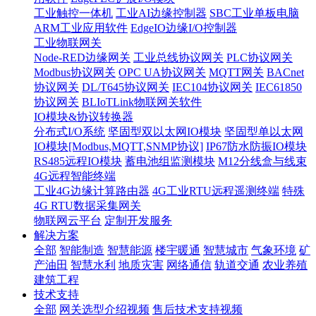
工业触控一体机
工业AI边缘控制器
SBC工业单板电脑
ARM工业应用软件
EdgeIO边缘I/O控制器
工业物联网关
Node-RED边缘网关
工业总线协议网关
PLC协议网关
Modbus协议网关
OPC UA协议网关
MQTT网关
BACnet
协议网关
DL/T645协议网关
IEC104协议网关
IEC61850
协议网关
BLIoTLink物联网关软件
IO模块&协议转换器
分布式I/O系统
坚固型双以太网IO模块
坚固型单以太网
IO模块[Modbus,MQTT,SNMP协议]
IP67防水防振IO模块
RS485远程IO模块
蓄电池组监测模块
M12分线盒与线束
4G远程智能终端
工业4G边缘计算路由器
4G工业RTU远程遥测终端
特殊
4G RTU数据采集网关
物联网云平台
定制开发服务
解决方案
全部
智能制造
智慧能源
楼宇暖通
智慧城市
气象环境
矿
产油田
智慧水利
地质灾害
网络通信
轨道交通
农业养殖
建筑工程
技术支持
全部
网关选型介绍视频
售后技术支持视频