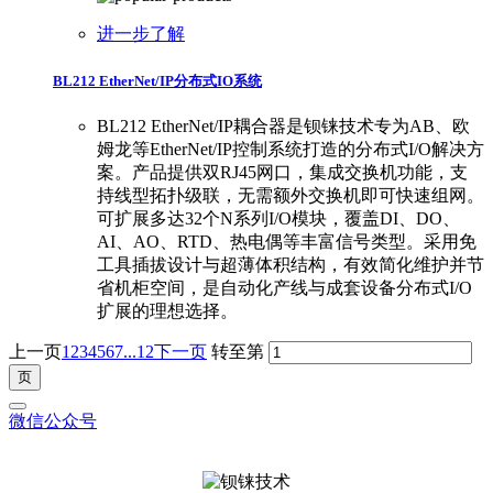
进一步了解
BL212 EtherNet/IP分布式IO系统
BL212 EtherNet/IP耦合器是钡铼技术专为AB、欧
姆龙等EtherNet/IP控制系统打造的分布式I/O解决方
案。产品提供双RJ45网口，集成交换机功能，支
持线型拓扑级联，无需额外交换机即可快速组网。
可扩展多达32个N系列I/O模块，覆盖DI、DO、
AI、AO、RTD、热电偶等丰富信号类型。采用免
工具插拔设计与超薄体积结构，有效简化维护并节
省机柜空间，是自动化产线与成套设备分布式I/O
扩展的理想选择。
上一页
1
2
3
4
5
6
7
...12
下一页
转至第
微信公众号