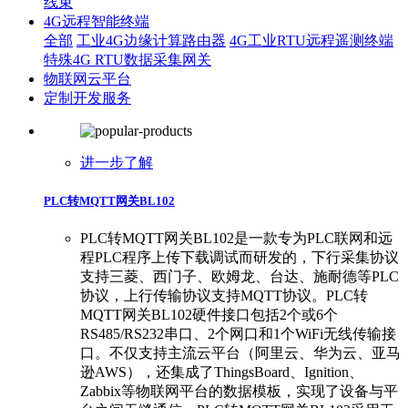
线束
4G远程智能终端
全部
工业4G边缘计算路由器
4G工业RTU远程遥测终端
特殊4G RTU数据采集网关
物联网云平台
定制开发服务
进一步了解
PLC转MQTT网关BL102
​PLC转MQTT网关BL102是一款专为PLC联网和远
程PLC程序上传下载调试而研发的，下行采集协议
支持三菱、西门子、欧姆龙、台达、施耐德等PLC
协议，上行传输协议支持MQTT协议。PLC转
MQTT网关BL102硬件接口包括2个或6个
RS485/RS232串口、2个网口和1个WiFi无线传输接
口。不仅支持主流云平台（阿里云、华为云、亚马
逊AWS），还集成了ThingsBoard、Ignition、
Zabbix等物联网平台的数据模板，实现了设备与平