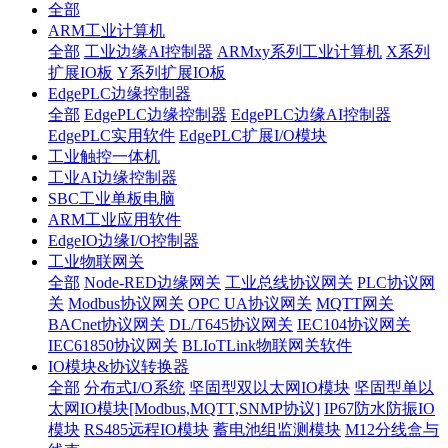
全部
ARM工业计算机
全部
工业边缘AI控制器
ARMxy系列工业计算机
X系列
扩展IO板
Y系列扩展IO板
EdgePLC边缘控制器
全部
EdgePLC边缘控制器
EdgePLC边缘AI控制器
EdgePLC实用软件
EdgePLC扩展I/O模块
工业触控一体机
工业AI边缘控制器
SBC工业单板电脑
ARM工业应用软件
EdgeIO边缘I/O控制器
工业物联网关
全部
Node-RED边缘网关
工业总线协议网关
PLC协议网
关
Modbus协议网关
OPC UA协议网关
MQTT网关
BACnet协议网关
DL/T645协议网关
IEC104协议网关
IEC61850协议网关
BLIoTLink物联网关软件
IO模块&协议转换器
全部
分布式I/O系统
坚固型双以太网IO模块
坚固型单以
太网IO模块[Modbus,MQTT,SNMP协议]
IP67防水防振IO
模块
RS485远程IO模块
蓄电池组监测模块
M12分线盒与