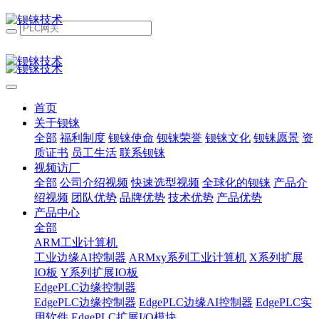
首页
关于钡铼
全部
福利制度
钡铼使命
钡铼荣誉
钡铼文化
钡铼愿景
资
质证书
员工生活
联系钡铼
视频访厂
全部
公司介绍视频
快速选型视频
全球化的钡铼
产品介
绍视频
团队优势
品牌优势
技术优势
产品优势
产品中心
全部
ARM工业计算机
工业边缘AI控制器
ARMxy系列工业计算机
X系列扩展
IO板
Y系列扩展IO板
EdgePLC边缘控制器
EdgePLC边缘控制器
EdgePLC边缘AI控制器
EdgePLC实
用软件
EdgePLC扩展I/O模块