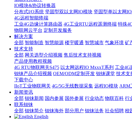
IO模块&协议转换器
分布式I/O系统
坚固型双以太网IO模块
坚固型单以太网IO模块
4G远程智能终端
工业4G边缘计算路由器
4G工业RTU远程遥测终端
特殊4
物联网云平台
定制开发服务
解决方案
全部
智能制造
智慧能源
楼宇暖通
智慧城市
气象环境
矿
技术支持
全部
网关选型介绍视频
售后技术支持视频
产品使用教程视频
4G RTU物联网关S475
以太网远程IO MxxxT系列
工业4G
钡铼产品介绍视频
OEM/ODM定制开发
钡铼课堂
技术支
下载中心
IIoT工业物联网关
4G/5G无线数据采集
远程IO模块
AR
新闻资讯
全部
钡铼新闻
国内参展
国外参展
行业动态
物联百科
行
联系钡铼
全部
钡铼简介
钡铼海外
部分用户
钡铼法务
社会招聘
校
English