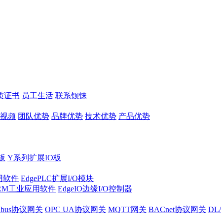
质证书
员工生活
联系钡铼
视频
团队优势
品牌优势
技术优势
产品优势
板
Y系列扩展IO板
实用软件
EdgePLC扩展I/O模块
RM工业应用软件
EdgeIO边缘I/O控制器
dbus协议网关
OPC UA协议网关
MQTT网关
BACnet协议网关
DL