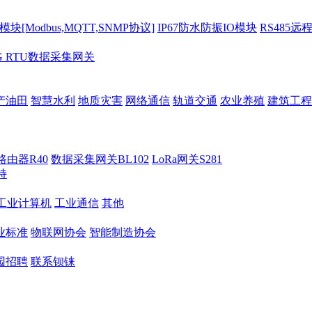
[Modbus,MQTT,SNMP协议]
IP67防水防振IO模块
RS485远
G RTU数据采集网关
产油田
智慧水利
地质灾害
网络通信
轨道交通
农业养殖
建筑工程
路由器R40
数据采集网关BL102
LoRa网关S281
持
M工业计算机
工业通信
其他
业标准
物联网协会
智能制造协会
园招聘
联系钡铼