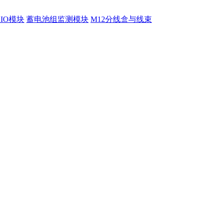
程IO模块
蓄电池组监测模块
M12分线盒与线束