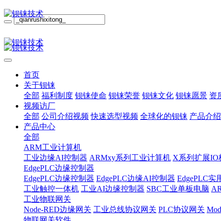
首页
关于钡铼
全部
福利制度
钡铼使命
钡铼荣誉
钡铼文化
钡铼愿景
资
视频访厂
全部
公司介绍视频
快速选型视频
全球化的钡铼
产品介绍
产品中心
全部
ARM工业计算机
工业边缘AI控制器
ARMxy系列工业计算机
X系列扩展IO
EdgePLC边缘控制器
EdgePLC边缘控制器
EdgePLC边缘AI控制器
EdgePLC
工业触控一体机
工业AI边缘控制器
SBC工业单板电脑
A
工业物联网关
Node-RED边缘网关
工业总线协议网关
PLC协议网关
Mo
物联网关软件