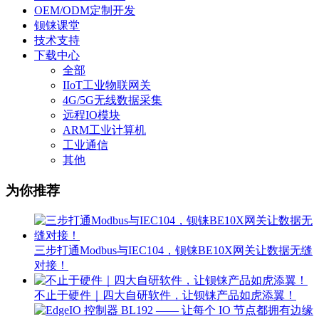
OEM/ODM定制开发
钡铼课堂
技术支持
下载中心
全部
IIoT工业物联网关
4G/5G无线数据采集
远程IO模块
ARM工业计算机
工业通信
其他
为你推荐
三步打通Modbus与IEC104，钡铼BE10X网关让数据无缝
对接！
不止于硬件｜四大自研软件，让钡铼产品如虎添翼！