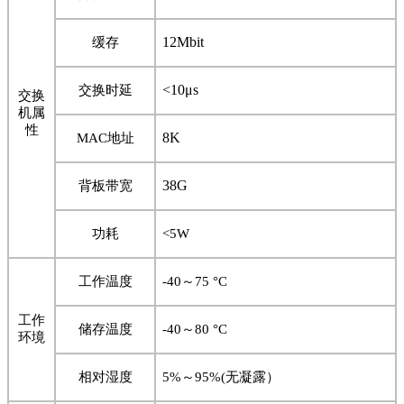
12Mbit
缓存
<10
μ
s
交换时延
交换
机属
性
8K
MAC
地址
38G
背板带宽
功耗
<5W
工作温度
-40
～
75
°
C
工作
储存温度
-40
～
80
°
C
环境
相对湿度
5%
～
95%(
无凝露）