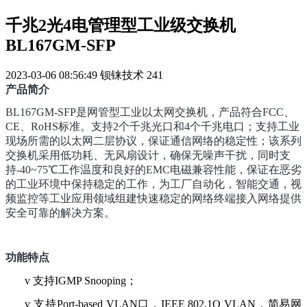
千兆2光4电管理型工业级交换机
BL167GM-SFP
2023-03-06 08:56:49
钡铼技术
241
产品简介
BL167GM-SFP
是网管型工业以太网交换机，产品符合
FCC
、
CE
、
RoHS
标准。支持
2
个千兆光口和
4
个千兆电口；支持工业
现场所需的以太网二层协议，保证通信网络的稳定性；该系列
交换机采用低功耗、无风扇设计，确保无噪声干扰，同时支
持
-40~75
℃工作温度和良好的
EMC
电磁兼容性能，保证在恶劣
的工业环境中保持稳定的工作，为工厂自动化，智能交通，视
频监控等工业应用领域组建快速稳定的网络终端接入网络提供
安全可靠的解决方案。
功能特点
v
支持
IGMP Snooping
；
v
支持
Port-based VLAN
口，
IEEE 802.1Q VLAN
，简易网