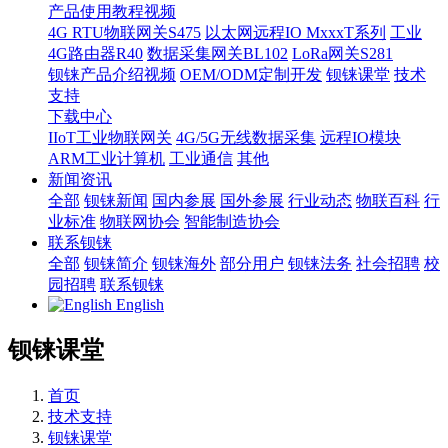
产品使用教程视频
4G RTU物联网关S475
以太网远程IO MxxxT系列
工业
4G路由器R40
数据采集网关BL102
LoRa网关S281
钡铼产品介绍视频
OEM/ODM定制开发
钡铼课堂
技术
支持
下载中心
IIoT工业物联网关
4G/5G无线数据采集
远程IO模块
ARM工业计算机
工业通信
其他
新闻资讯
全部
钡铼新闻
国内参展
国外参展
行业动态
物联百科
行
业标准
物联网协会
智能制造协会
联系钡铼
全部
钡铼简介
钡铼海外
部分用户
钡铼法务
社会招聘
校
园招聘
联系钡铼
English
钡铼课堂
首页
技术支持
钡铼课堂