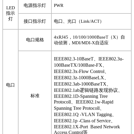
电源指示灯
PWR
LED
指示
灯
接口指示灯
电口、光口（
Link/ACT
）
4xRJ45
，
10/100/1000BaseT
（
X
）自
电口规格
动侦测，
MDI/MDI-X
自适应
IEEE802.3-10BaseT
、
IEEE802.3u-
100BaseTX/100Base-FX
、
IEEE802.3x-Flow Control
、
IEEE802.3z-1000BaseLX
、
IEEE802.3ab-1000BaseTX
、
电口
IEEE802.1ab
逻辑链路发现协议、
标准
IEEE802.1D-Spanning Tree
Protocoll
、
IEEE802.1w-Rapid
Spanning Tree Protocoll
、
IEEE802.1Q -VLAN Tagging
、
IEEE802.1p -Class of Service
、
IEEE802.1X-Port Based Network
Access Control
等