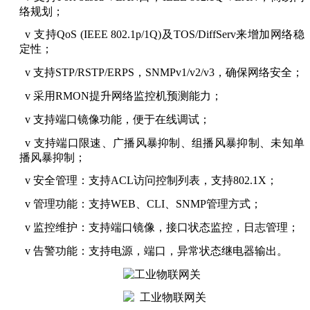
络规划；
v
支持
QoS (IEEE 802.1p/1Q)
及
TOS/DiffServ
来增加网络稳
定性；
v
支持
STP/RSTP/ERPS
，
SNMPv1/v2/v3
，确保网络安全；
v
采用
RMON
提升网络监控机预测能力；
v
支持端口镜像功能，便于在线调试；
v
支持端口限速、广播风暴抑制、组播风暴抑制、未知单
播风暴抑制；
v
安全管理：支持
ACL
访问控制列表，支持
802.1X
；
v
管理功能：支持
WEB
、
CLI
、
SNMP
管理方式；
v
监控维护：支持端口镜像，接口状态监控，日志管理；
v
告警功能：支持电源，端口，异常状态继电器输出。