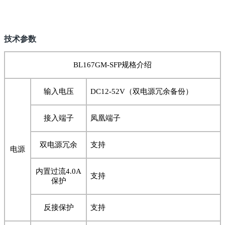
技术参数
BL167GM-SFP
规格介绍
输入电压
DC12-52V
（双电源冗余备份）
接入端子
凤凰端子
双电源冗余
支持
电源
内置过流
4.0A
支持
保护
反接保护
支持