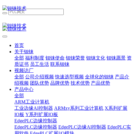
首页
关于钡铼
全部
福利制度
钡铼使命
钡铼荣誉
钡铼文化
钡铼愿景
资
质证书
员工生活
联系钡铼
视频访厂
全部
公司介绍视频
快速选型视频
全球化的钡铼
产品介
绍视频
团队优势
品牌优势
技术优势
产品优势
产品中心
全部
ARM工业计算机
工业边缘AI控制器
ARMxy系列工业计算机
X系列扩展
IO板
Y系列扩展IO板
EdgePLC边缘控制器
EdgePLC边缘控制器
EdgePLC边缘AI控制器
EdgePLC实
用软件
EdgePLC扩展I/O模块