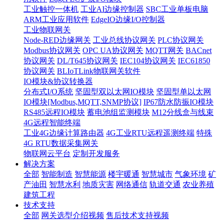
工业触控一体机
工业AI边缘控制器
SBC工业单板电脑
ARM工业应用软件
EdgeIO边缘I/O控制器
工业物联网关
Node-RED边缘网关
工业总线协议网关
PLC协议网关
Modbus协议网关
OPC UA协议网关
MQTT网关
BACnet
协议网关
DL/T645协议网关
IEC104协议网关
IEC61850
协议网关
BLIoTLink物联网关软件
IO模块&协议转换器
分布式I/O系统
坚固型双以太网IO模块
坚固型单以太网
IO模块[Modbus,MQTT,SNMP协议]
IP67防水防振IO模块
RS485远程IO模块
蓄电池组监测模块
M12分线盒与线束
4G远程智能终端
工业4G边缘计算路由器
4G工业RTU远程遥测终端
特殊
4G RTU数据采集网关
物联网云平台
定制开发服务
解决方案
全部
智能制造
智慧能源
楼宇暖通
智慧城市
气象环境
矿
产油田
智慧水利
地质灾害
网络通信
轨道交通
农业养殖
建筑工程
技术支持
全部
网关选型介绍视频
售后技术支持视频