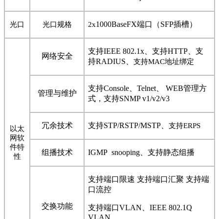
1000BaseFX
端口（
SFP
插槽）
光口
光口规格
2x
支持
IEEE 802.1x
、支持
HTTP
、支
网络安全
持
RADIUS
、
支持
MAC
地址绑定
支持
Console
、
Telnet
、
WEB
管理方
管理与维护
式，支持
SNMP v1/v2/v3
冗余技术
支持
STP/RSTP/MSTP
、
支持
ERPS
以太
网软
件特
组播技术
IGMP snooping
、支持静态组播
性
支持端口限速 支持端口汇聚 支持端
口流控
交换功能
支持端口
VLAN
、
IEEE 802.1Q
VLAN