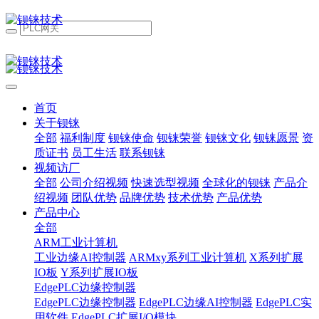
首页
关于钡铼
全部
福利制度
钡铼使命
钡铼荣誉
钡铼文化
钡铼愿景
资
质证书
员工生活
联系钡铼
视频访厂
全部
公司介绍视频
快速选型视频
全球化的钡铼
产品介
绍视频
团队优势
品牌优势
技术优势
产品优势
产品中心
全部
ARM工业计算机
工业边缘AI控制器
ARMxy系列工业计算机
X系列扩展
IO板
Y系列扩展IO板
EdgePLC边缘控制器
EdgePLC边缘控制器
EdgePLC边缘AI控制器
EdgePLC实
用软件
EdgePLC扩展I/O模块