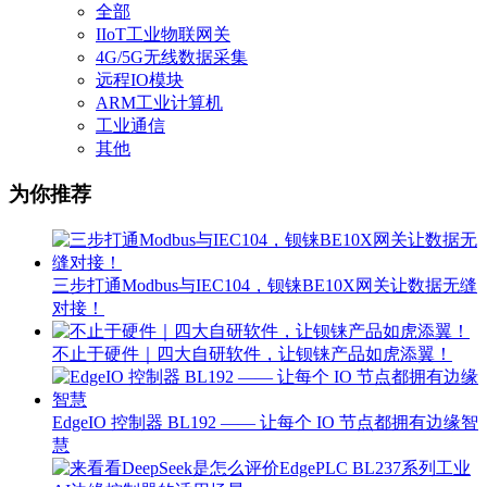
全部
IIoT工业物联网关
4G/5G无线数据采集
远程IO模块
ARM工业计算机
工业通信
其他
为你推荐
三步打通Modbus与IEC104，钡铼BE10X网关让数据无缝
对接！
不止于硬件｜四大自研软件，让钡铼产品如虎添翼！
EdgeIO 控制器 BL192 —— 让每个 IO 节点都拥有边缘智
慧