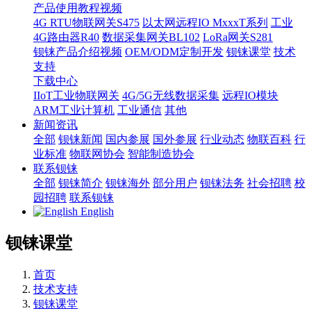
产品使用教程视频
4G RTU物联网关S475
以太网远程IO MxxxT系列
工业
4G路由器R40
数据采集网关BL102
LoRa网关S281
钡铼产品介绍视频
OEM/ODM定制开发
钡铼课堂
技术
支持
下载中心
IIoT工业物联网关
4G/5G无线数据采集
远程IO模块
ARM工业计算机
工业通信
其他
新闻资讯
全部
钡铼新闻
国内参展
国外参展
行业动态
物联百科
行
业标准
物联网协会
智能制造协会
联系钡铼
全部
钡铼简介
钡铼海外
部分用户
钡铼法务
社会招聘
校
园招聘
联系钡铼
English
钡铼课堂
首页
技术支持
钡铼课堂