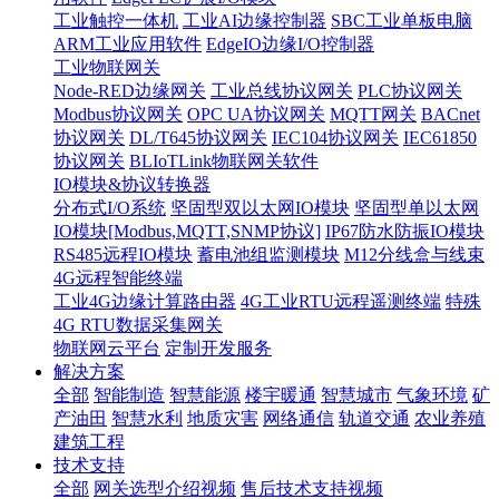
工业触控一体机
工业AI边缘控制器
SBC工业单板电脑
ARM工业应用软件
EdgeIO边缘I/O控制器
工业物联网关
Node-RED边缘网关
工业总线协议网关
PLC协议网关
Modbus协议网关
OPC UA协议网关
MQTT网关
BACnet
协议网关
DL/T645协议网关
IEC104协议网关
IEC61850
协议网关
BLIoTLink物联网关软件
IO模块&协议转换器
分布式I/O系统
坚固型双以太网IO模块
坚固型单以太网
IO模块[Modbus,MQTT,SNMP协议]
IP67防水防振IO模块
RS485远程IO模块
蓄电池组监测模块
M12分线盒与线束
4G远程智能终端
工业4G边缘计算路由器
4G工业RTU远程遥测终端
特殊
4G RTU数据采集网关
物联网云平台
定制开发服务
解决方案
全部
智能制造
智慧能源
楼宇暖通
智慧城市
气象环境
矿
产油田
智慧水利
地质灾害
网络通信
轨道交通
农业养殖
建筑工程
技术支持
全部
网关选型介绍视频
售后技术支持视频