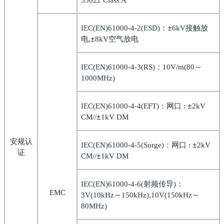
55022 Class A
：±
接触放
IEC(EN)61000-4-2(ESD)
6kV
电
±
空气放电
,
8kV
：
～
IEC(EN)61000-4-3(RS)
10V/m(80
1000MHz)
：网口
±
IEC(EN)61000-4-4(EFT)
:
2kV
±
CM//
1kV DM
安规认
：网口
±
IEC(EN)61000-4-5(Surge)
:
2kV
证
±
CM//
1kV DM
射频传导
：
IEC(EN)61000-4-6(
)
EMC
～
～
3V(10kHz
150kHz),10V(150kHz
80MHz)