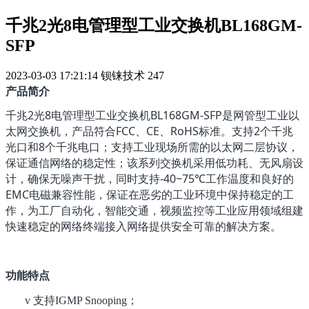
千兆2光8电管理型工业交换机BL168GM-
SFP
2023-03-03 17:21:14
钡铼技术
247
产品简介
千兆2光8电管理型工业交换机BL168GM-SFP
是网管型工业以
太网交换机，产品符合
FCC
、
CE
、
RoHS
标准。支持
2
个千兆
光口和
8
个千兆电口；支持工业现场所需的以太网二层协议，
保证通信网络的稳定性；该系列交换机采用低功耗、无风扇设
计，确保无噪声干扰，同时支持
-40~75
℃工作温度和良好的
EMC
电磁兼容性能，保证在恶劣的工业环境中保持稳定的工
作，为工厂自动化，智能交通，视频监控等工业应用领域组建
快速稳定的网络终端接入网络提供安全可靠的解决方案。
功能特点
支持
；
v
IGMP Snooping