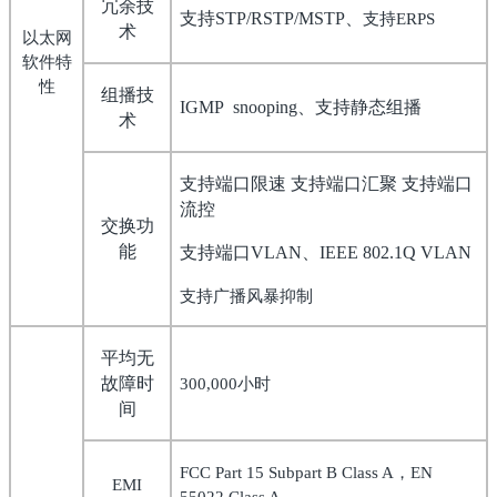
冗余技
支持
、
支持
STP/RSTP/MSTP
ERPS
术
以太网
软件特
性
组播技
、支持静态组播
IGMP snooping
术
支持端口限速 支持端口汇聚 支持端口
流控
交换功
能
支持端口
、
VLAN
IEEE 802.1Q VLAN
支持广播风暴抑制
平均无
故障时
小时
300,000
间
，
FCC Part 15 Subpart B Class A
EN
EMI