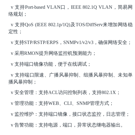
支持
口，
，简易网
v
Port-based VLAN
IEEE 802.1Q VLAN
络规划；
支持
及
来增加网络稳
v
QoS (IEEE 802.1p/1Q)
TOS/DiffServ
定性；
支持
，
，确保网络安全；
v
STP/RSTP/ERPS
SNMPv1/v2/v3
采用
提升网络监控机预测能力；
v
RMON
支持端口镜像功能，便于在线调试；
v
支持端口限速、广播风暴抑制、组播风暴抑制、未知单
v
播风暴抑制；
安全管理：支持
访问控制列表，支持
；
v
ACL
802.1X
管理功能：支持
、
、
管理方式；
v
WEB
CLI
SNMP
监控维护：支持端口镜像，接口状态监控，日志管理；
v
告警功能：支持电源，端口，异常状态继电器输出。
v