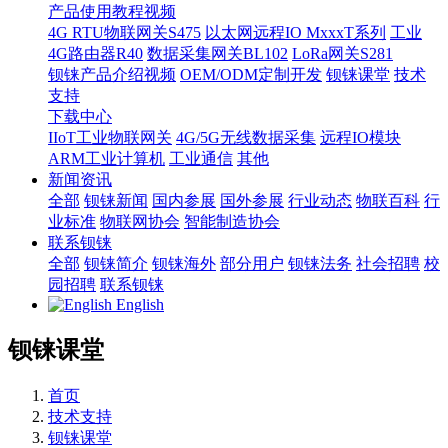
产品使用教程视频
4G RTU物联网关S475
以太网远程IO MxxxT系列
工业
4G路由器R40
数据采集网关BL102
LoRa网关S281
钡铼产品介绍视频
OEM/ODM定制开发
钡铼课堂
技术
支持
下载中心
IIoT工业物联网关
4G/5G无线数据采集
远程IO模块
ARM工业计算机
工业通信
其他
新闻资讯
全部
钡铼新闻
国内参展
国外参展
行业动态
物联百科
行
业标准
物联网协会
智能制造协会
联系钡铼
全部
钡铼简介
钡铼海外
部分用户
钡铼法务
社会招聘
校
园招聘
联系钡铼
English
钡铼课堂
首页
技术支持
钡铼课堂