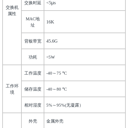
μ
交换时延
<5
s
交换机
属性
地
MAC
16K
址
背板带宽
45.6G
功耗
<5W
工作温度
～
°
-40
75
C
工作环
储存温度
～
°
-40
80
C
境
相对湿度
～
无凝露）
5%
95%(
外壳
金属外壳