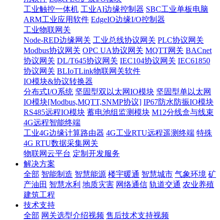
工业触控一体机
工业AI边缘控制器
SBC工业单板电脑
ARM工业应用软件
EdgeIO边缘I/O控制器
工业物联网关
Node-RED边缘网关
工业总线协议网关
PLC协议网关
Modbus协议网关
OPC UA协议网关
MQTT网关
BACnet
协议网关
DL/T645协议网关
IEC104协议网关
IEC61850
协议网关
BLIoTLink物联网关软件
IO模块&协议转换器
分布式I/O系统
坚固型双以太网IO模块
坚固型单以太网
IO模块[Modbus,MQTT,SNMP协议]
IP67防水防振IO模块
RS485远程IO模块
蓄电池组监测模块
M12分线盒与线束
4G远程智能终端
工业4G边缘计算路由器
4G工业RTU远程遥测终端
特殊
4G RTU数据采集网关
物联网云平台
定制开发服务
解决方案
全部
智能制造
智慧能源
楼宇暖通
智慧城市
气象环境
矿
产油田
智慧水利
地质灾害
网络通信
轨道交通
农业养殖
建筑工程
技术支持
全部
网关选型介绍视频
售后技术支持视频