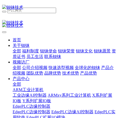
首页
关于钡铼
全部
福利制度
钡铼使命
钡铼荣誉
钡铼文化
钡铼愿景
资
质证书
员工生活
联系钡铼
视频访厂
全部
公司介绍视频
快速选型视频
全球化的钡铼
产品介
绍视频
团队优势
品牌优势
技术优势
产品优势
产品中心
全部
ARM工业计算机
工业边缘AI控制器
ARMxy系列工业计算机
X系列扩展
IO板
Y系列扩展IO板
EdgePLC边缘控制器
EdgePLC边缘控制器
EdgePLC边缘AI控制器
EdgePLC实
用软件
EdgePLC扩展I/O模块