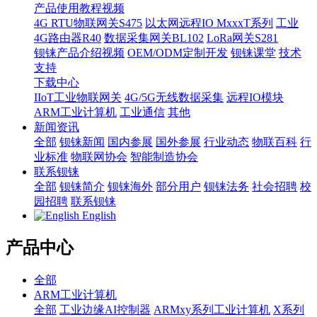
产品使用教程视频
4G RTU物联网关S475
以太网远程IO MxxxT系列
工业
4G路由器R40
数据采集网关BL102
LoRa网关S281
钡铼产品介绍视频
OEM/ODM定制开发
钡铼课堂
技术
支持
下载中心
IIoT工业物联网关
4G/5G无线数据采集
远程IO模块
ARM工业计算机
工业通信
其他
新闻资讯
全部
钡铼新闻
国内参展
国外参展
行业动态
物联百科
行
业标准
物联网协会
智能制造协会
联系钡铼
全部
钡铼简介
钡铼海外
部分用户
钡铼法务
社会招聘
校
园招聘
联系钡铼
English
产品中心
全部
ARM工业计算机
全部
工业边缘AI控制器
ARMxy系列工业计算机
X系列