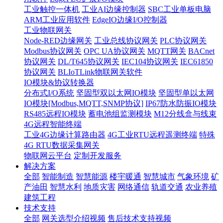
工业触控一体机
工业AI边缘控制器
SBC工业单板电脑
ARM工业应用软件
EdgeIO边缘I/O控制器
工业物联网关
Node-RED边缘网关
工业总线协议网关
PLC协议网关
Modbus协议网关
OPC UA协议网关
MQTT网关
BACnet
协议网关
DL/T645协议网关
IEC104协议网关
IEC61850
协议网关
BLIoTLink物联网关软件
IO模块&协议转换器
分布式I/O系统
坚固型双以太网IO模块
坚固型单以太网
IO模块[Modbus,MQTT,SNMP协议]
IP67防水防振IO模块
RS485远程IO模块
蓄电池组监测模块
M12分线盒与线束
4G远程智能终端
工业4G边缘计算路由器
4G工业RTU远程遥测终端
特殊
4G RTU数据采集网关
物联网云平台
定制开发服务
解决方案
全部
智能制造
智慧能源
楼宇暖通
智慧城市
气象环境
矿
产油田
智慧水利
地质灾害
网络通信
轨道交通
农业养殖
建筑工程
技术支持
全部
网关选型介绍视频
售后技术支持视频