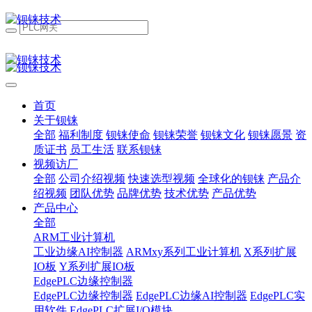
首页
关于钡铼
全部
福利制度
钡铼使命
钡铼荣誉
钡铼文化
钡铼愿景
资
质证书
员工生活
联系钡铼
视频访厂
全部
公司介绍视频
快速选型视频
全球化的钡铼
产品介
绍视频
团队优势
品牌优势
技术优势
产品优势
产品中心
全部
ARM工业计算机
工业边缘AI控制器
ARMxy系列工业计算机
X系列扩展
IO板
Y系列扩展IO板
EdgePLC边缘控制器
EdgePLC边缘控制器
EdgePLC边缘AI控制器
EdgePLC实
用软件
EdgePLC扩展I/O模块