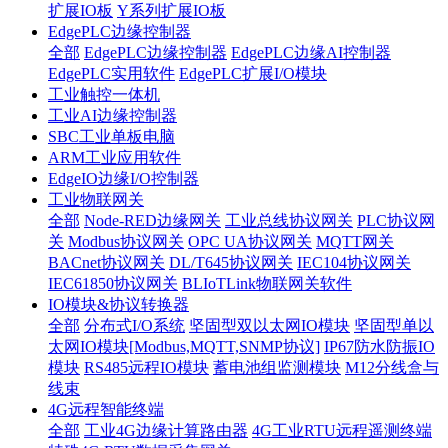
扩展IO板
Y系列扩展IO板
EdgePLC边缘控制器
全部
EdgePLC边缘控制器
EdgePLC边缘AI控制器
EdgePLC实用软件
EdgePLC扩展I/O模块
工业触控一体机
工业AI边缘控制器
SBC工业单板电脑
ARM工业应用软件
EdgeIO边缘I/O控制器
工业物联网关
全部
Node-RED边缘网关
工业总线协议网关
PLC协议网
关
Modbus协议网关
OPC UA协议网关
MQTT网关
BACnet协议网关
DL/T645协议网关
IEC104协议网关
IEC61850协议网关
BLIoTLink物联网关软件
IO模块&协议转换器
全部
分布式I/O系统
坚固型双以太网IO模块
坚固型单以
太网IO模块[Modbus,MQTT,SNMP协议]
IP67防水防振IO
模块
RS485远程IO模块
蓄电池组监测模块
M12分线盒与
线束
4G远程智能终端
全部
工业4G边缘计算路由器
4G工业RTU远程遥测终端