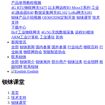
产品使用教程视频
4G RTU物联网关S475
以太网远程IO MxxxT系列
工业
4G路由器R40
数据采集网关BL102
LoRa网关S281
钡铼产品介绍视频
OEM/ODM定制开发
钡铼课堂
技术
支持
下载中心
IIoT工业物联网关
4G/5G无线数据采集
远程IO模块
ARM工业计算机
工业通信
其他
新闻资讯
全部
钡铼新闻
国内参展
国外参展
行业动态
物联百科
行
业标准
物联网协会
智能制造协会
联系钡铼
全部
钡铼简介
钡铼海外
部分用户
钡铼法务
社会招聘
校
园招聘
联系钡铼
English
钡铼课堂
首页
技术支持
钡铼课堂