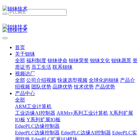
首页
关于钡铼
全部
福利制度
钡铼使命
钡铼荣誉
钡铼文化
钡铼愿景
资
质证书
员工生活
联系钡铼
视频访厂
全部
公司介绍视频
快速选型视频
全球化的钡铼
产品介
绍视频
团队优势
品牌优势
技术优势
产品优势
产品中心
全部
ARM工业计算机
工业边缘AI控制器
ARMxy系列工业计算机
X系列扩展
IO板
Y系列扩展IO板
EdgePLC边缘控制器
EdgePLC边缘控制器
EdgePLC边缘AI控制器
EdgePLC实
用软件
EdgePLC扩展I/O模块