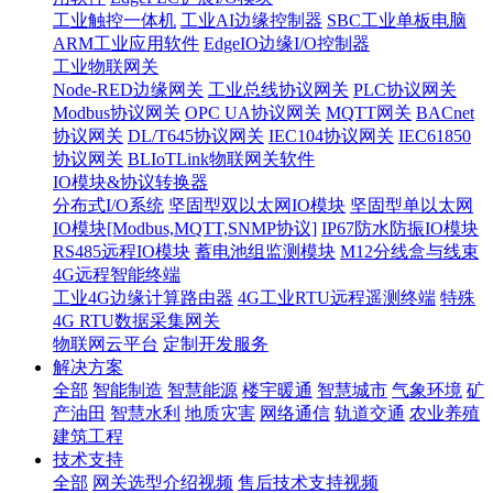
工业触控一体机
工业AI边缘控制器
SBC工业单板电脑
ARM工业应用软件
EdgeIO边缘I/O控制器
工业物联网关
Node-RED边缘网关
工业总线协议网关
PLC协议网关
Modbus协议网关
OPC UA协议网关
MQTT网关
BACnet
协议网关
DL/T645协议网关
IEC104协议网关
IEC61850
协议网关
BLIoTLink物联网关软件
IO模块&协议转换器
分布式I/O系统
坚固型双以太网IO模块
坚固型单以太网
IO模块[Modbus,MQTT,SNMP协议]
IP67防水防振IO模块
RS485远程IO模块
蓄电池组监测模块
M12分线盒与线束
4G远程智能终端
工业4G边缘计算路由器
4G工业RTU远程遥测终端
特殊
4G RTU数据采集网关
物联网云平台
定制开发服务
解决方案
全部
智能制造
智慧能源
楼宇暖通
智慧城市
气象环境
矿
产油田
智慧水利
地质灾害
网络通信
轨道交通
农业养殖
建筑工程
技术支持
全部
网关选型介绍视频
售后技术支持视频