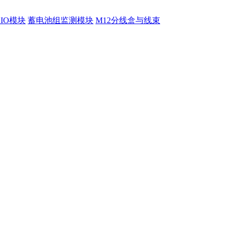
程IO模块
蓄电池组监测模块
M12分线盒与线束