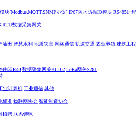
[Modbus,MQTT,SNMP协议]
IP67防水防振IO模块
RS485远
G RTU数据采集网关
产油田
智慧水利
地质灾害
网络通信
轨道交通
农业养殖
建筑工程
路由器R40
数据采集网关BL102
LoRa网关S281
持
M工业计算机
工业通信
其他
业标准
物联网协会
智能制造协会
园招聘
联系钡铼