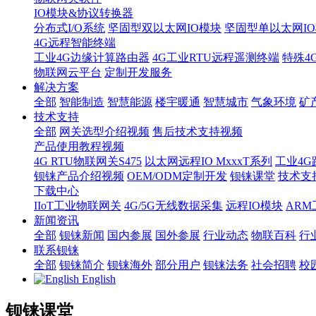
IO模块&协议转换器
分布式I/O系统
坚固型双以太网IO模块
坚固型单以太网IO模块
4G远程智能终端
工业4G边缘计算路由器
4G工业RTU远程遥测终端
特殊4
物联网云平台
定制开发服务
解决方案
全部
智能制造
智慧能源
楼宇暖通
智慧城市
气象环境
矿
技术支持
全部
网关选型介绍视频
售后技术支持视频
产品使用教程视频
4G RTU物联网关S475
以太网远程IO MxxxT系列
工业4G
钡铼产品介绍视频
OEM/ODM定制开发
钡铼课堂
技术支
下载中心
IIoT工业物联网关
4G/5G无线数据采集
远程IO模块
AR
新闻资讯
全部
钡铼新闻
国内参展
国外参展
行业动态
物联百科
行
联系钡铼
全部
钡铼简介
钡铼海外
部分用户
钡铼法务
社会招聘
校
English
钡铼课堂