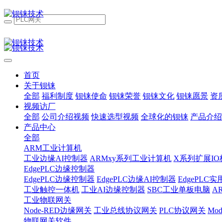
首页
关于钡铼
全部
福利制度
钡铼使命
钡铼荣誉
钡铼文化
钡铼愿景
资
视频访厂
全部
公司介绍视频
快速选型视频
全球化的钡铼
产品介绍
产品中心
全部
ARM工业计算机
工业边缘AI控制器
ARMxy系列工业计算机
X系列扩展IO
EdgePLC边缘控制器
EdgePLC边缘控制器
EdgePLC边缘AI控制器
EdgePLC
工业触控一体机
工业AI边缘控制器
SBC工业单板电脑
A
工业物联网关
Node-RED边缘网关
工业总线协议网关
PLC协议网关
Mo
物联网关软件