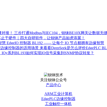
三步打通Modbus与IEC104，钡铼BE10X网关让数据无
不止于硬件｜四大自研软件，让钡铼产品如虎添翼！
EdgeIO 控制器 BL192 —— 让每个 IO 节点都拥有边缘智慧
来看看DeepSeek是怎么评价EdgePLC
IOy系列BL193如何实现IO信号采集到SNMP协议转发？
关注钡铼公众号
产品中心
ARM工业计算机
EdgePLC边缘控制器
工业触控一体机