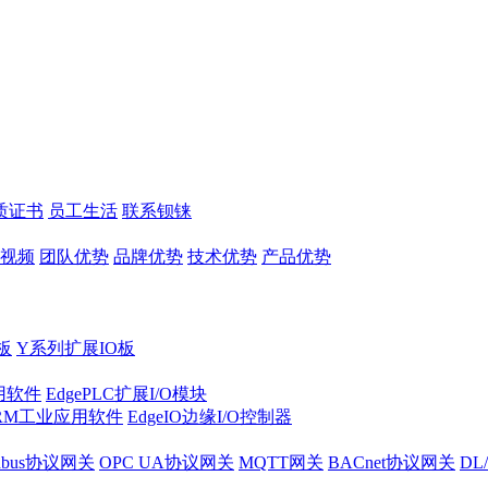
质证书
员工生活
联系钡铼
视频
团队优势
品牌优势
技术优势
产品优势
板
Y系列扩展IO板
实用软件
EdgePLC扩展I/O模块
RM工业应用软件
EdgeIO边缘I/O控制器
dbus协议网关
OPC UA协议网关
MQTT网关
BACnet协议网关
DL