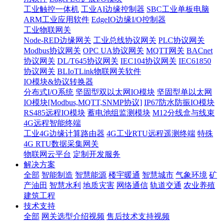
工业触控一体机
工业AI边缘控制器
SBC工业单板电脑
ARM工业应用软件
EdgeIO边缘I/O控制器
工业物联网关
Node-RED边缘网关
工业总线协议网关
PLC协议网关
Modbus协议网关
OPC UA协议网关
MQTT网关
BACnet
协议网关
DL/T645协议网关
IEC104协议网关
IEC61850
协议网关
BLIoTLink物联网关软件
IO模块&协议转换器
分布式I/O系统
坚固型双以太网IO模块
坚固型单以太网
IO模块[Modbus,MQTT,SNMP协议]
IP67防水防振IO模块
RS485远程IO模块
蓄电池组监测模块
M12分线盒与线束
4G远程智能终端
工业4G边缘计算路由器
4G工业RTU远程遥测终端
特殊
4G RTU数据采集网关
物联网云平台
定制开发服务
解决方案
全部
智能制造
智慧能源
楼宇暖通
智慧城市
气象环境
矿
产油田
智慧水利
地质灾害
网络通信
轨道交通
农业养殖
建筑工程
技术支持
全部
网关选型介绍视频
售后技术支持视频