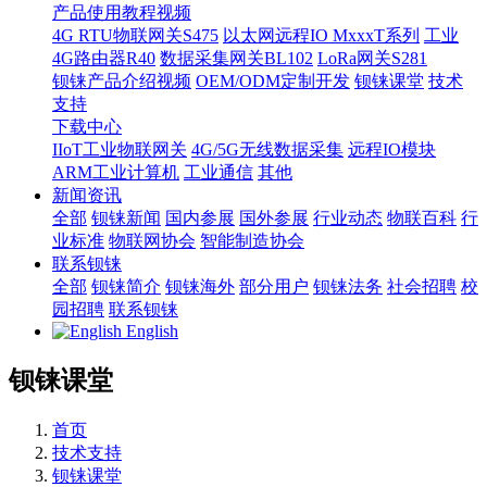
产品使用教程视频
4G RTU物联网关S475
以太网远程IO MxxxT系列
工业
4G路由器R40
数据采集网关BL102
LoRa网关S281
钡铼产品介绍视频
OEM/ODM定制开发
钡铼课堂
技术
支持
下载中心
IIoT工业物联网关
4G/5G无线数据采集
远程IO模块
ARM工业计算机
工业通信
其他
新闻资讯
全部
钡铼新闻
国内参展
国外参展
行业动态
物联百科
行
业标准
物联网协会
智能制造协会
联系钡铼
全部
钡铼简介
钡铼海外
部分用户
钡铼法务
社会招聘
校
园招聘
联系钡铼
English
钡铼课堂
首页
技术支持
钡铼课堂