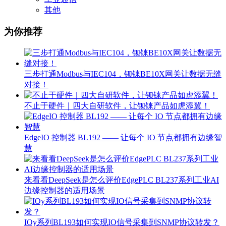
其他
为你推荐
三步打通Modbus与IEC104，钡铼BE10X网关让数据无缝
对接！
不止于硬件｜四大自研软件，让钡铼产品如虎添翼！
EdgeIO 控制器 BL192 —— 让每个 IO 节点都拥有边缘智
慧
来看看DeepSeek是怎么评价EdgePLC BL237系列工业AI
边缘控制器的适用场景
IOy系列BL193如何实现IO信号采集到SNMP协议转发？