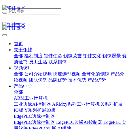
首页
关于钡铼
全部
福利制度
钡铼使命
钡铼荣誉
钡铼文化
钡铼愿景
资
质证书
员工生活
联系钡铼
视频访厂
全部
公司介绍视频
快速选型视频
全球化的钡铼
产品介
绍视频
团队优势
品牌优势
技术优势
产品优势
产品中心
全部
ARM工业计算机
工业边缘AI控制器
ARMxy系列工业计算机
X系列扩展
IO板
Y系列扩展IO板
EdgePLC边缘控制器
EdgePLC边缘控制器
EdgePLC边缘AI控制器
EdgePLC实
用软件
EdgePLC扩展I/O模块