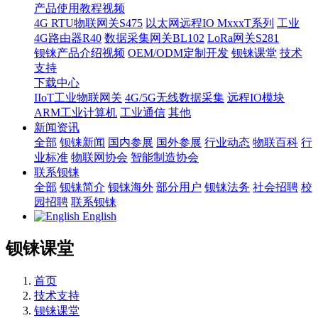
产品使用教程视频
4G RTU物联网关S475
以太网远程IO MxxxT系列
工业
4G路由器R40
数据采集网关BL102
LoRa网关S281
钡铼产品介绍视频
OEM/ODM定制开发
钡铼课堂
技术
支持
下载中心
IIoT工业物联网关
4G/5G无线数据采集
远程IO模块
ARM工业计算机
工业通信
其他
新闻资讯
全部
钡铼新闻
国内参展
国外参展
行业动态
物联百科
行
业标准
物联网协会
智能制造协会
联系钡铼
全部
钡铼简介
钡铼海外
部分用户
钡铼法务
社会招聘
校
园招聘
联系钡铼
English
钡铼课堂
首页
技术支持
钡铼课堂