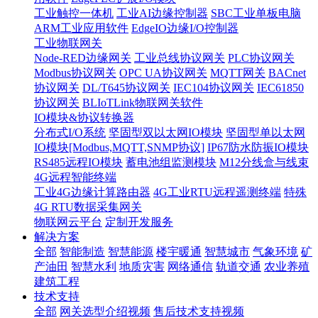
工业触控一体机
工业AI边缘控制器
SBC工业单板电脑
ARM工业应用软件
EdgeIO边缘I/O控制器
工业物联网关
Node-RED边缘网关
工业总线协议网关
PLC协议网关
Modbus协议网关
OPC UA协议网关
MQTT网关
BACnet
协议网关
DL/T645协议网关
IEC104协议网关
IEC61850
协议网关
BLIoTLink物联网关软件
IO模块&协议转换器
分布式I/O系统
坚固型双以太网IO模块
坚固型单以太网
IO模块[Modbus,MQTT,SNMP协议]
IP67防水防振IO模块
RS485远程IO模块
蓄电池组监测模块
M12分线盒与线束
4G远程智能终端
工业4G边缘计算路由器
4G工业RTU远程遥测终端
特殊
4G RTU数据采集网关
物联网云平台
定制开发服务
解决方案
全部
智能制造
智慧能源
楼宇暖通
智慧城市
气象环境
矿
产油田
智慧水利
地质灾害
网络通信
轨道交通
农业养殖
建筑工程
技术支持
全部
网关选型介绍视频
售后技术支持视频