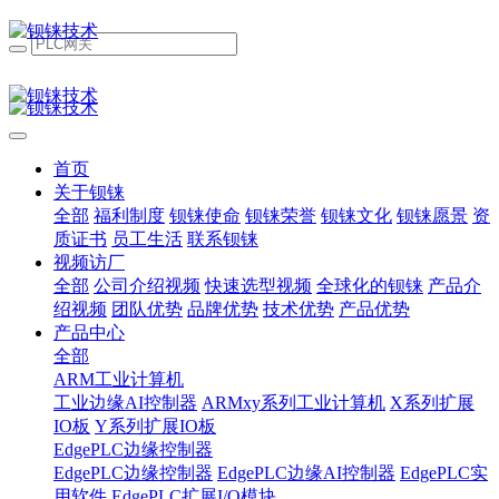
首页
关于钡铼
全部
福利制度
钡铼使命
钡铼荣誉
钡铼文化
钡铼愿景
资
质证书
员工生活
联系钡铼
视频访厂
全部
公司介绍视频
快速选型视频
全球化的钡铼
产品介
绍视频
团队优势
品牌优势
技术优势
产品优势
产品中心
全部
ARM工业计算机
工业边缘AI控制器
ARMxy系列工业计算机
X系列扩展
IO板
Y系列扩展IO板
EdgePLC边缘控制器
EdgePLC边缘控制器
EdgePLC边缘AI控制器
EdgePLC实
用软件
EdgePLC扩展I/O模块