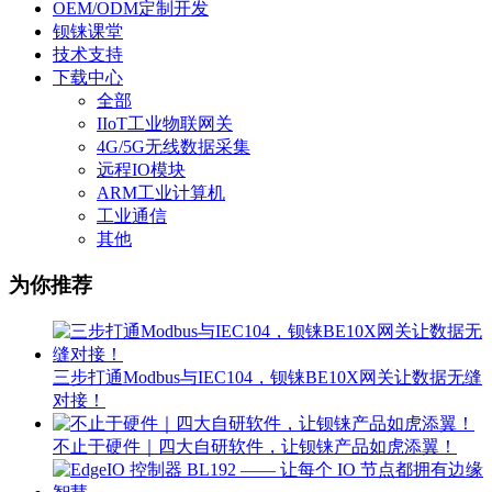
OEM/ODM定制开发
钡铼课堂
技术支持
下载中心
全部
IIoT工业物联网关
4G/5G无线数据采集
远程IO模块
ARM工业计算机
工业通信
其他
为你推荐
三步打通Modbus与IEC104，钡铼BE10X网关让数据无缝
对接！
不止于硬件｜四大自研软件，让钡铼产品如虎添翼！