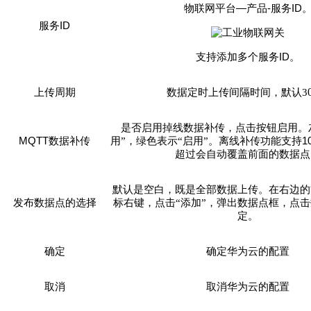
—
-
I
D
物联网平台
产品
服务
I
D
服务
I
D
支持添加多个服务
。
上传周期
数据定时上传间隔时间，默认
3
是否启用掉线数据补传，
点击按钮启用。
M
QTT
1
数据补传
用”，绿色表示“启用”。离线补传
功能
支持
超过会自动覆盖前面的数据点
默认是空白，既是全部数据上传。在右边的
发布数据点的选择
标右键，点击
“添加”，弹出数据点框，点
定。
确定
确定华为云的配置
取消
取消华为云的配置