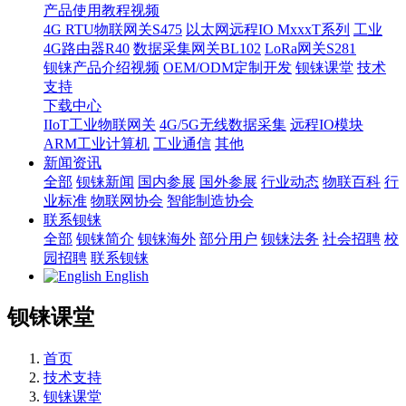
产品使用教程视频
4G RTU物联网关S475
以太网远程IO MxxxT系列
工业
4G路由器R40
数据采集网关BL102
LoRa网关S281
钡铼产品介绍视频
OEM/ODM定制开发
钡铼课堂
技术
支持
下载中心
IIoT工业物联网关
4G/5G无线数据采集
远程IO模块
ARM工业计算机
工业通信
其他
新闻资讯
全部
钡铼新闻
国内参展
国外参展
行业动态
物联百科
行
业标准
物联网协会
智能制造协会
联系钡铼
全部
钡铼简介
钡铼海外
部分用户
钡铼法务
社会招聘
校
园招聘
联系钡铼
English
钡铼课堂
首页
技术支持
钡铼课堂