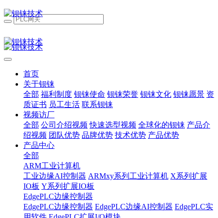
首页
关于钡铼
全部
福利制度
钡铼使命
钡铼荣誉
钡铼文化
钡铼愿景
资
质证书
员工生活
联系钡铼
视频访厂
全部
公司介绍视频
快速选型视频
全球化的钡铼
产品介
绍视频
团队优势
品牌优势
技术优势
产品优势
产品中心
全部
ARM工业计算机
工业边缘AI控制器
ARMxy系列工业计算机
X系列扩展
IO板
Y系列扩展IO板
EdgePLC边缘控制器
EdgePLC边缘控制器
EdgePLC边缘AI控制器
EdgePLC实
用软件
EdgePLC扩展I/O模块