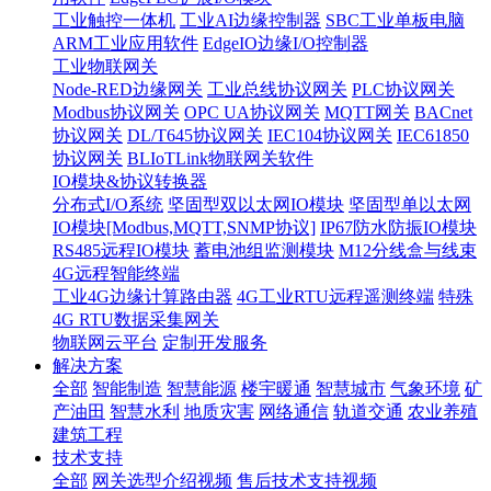
工业触控一体机
工业AI边缘控制器
SBC工业单板电脑
ARM工业应用软件
EdgeIO边缘I/O控制器
工业物联网关
Node-RED边缘网关
工业总线协议网关
PLC协议网关
Modbus协议网关
OPC UA协议网关
MQTT网关
BACnet
协议网关
DL/T645协议网关
IEC104协议网关
IEC61850
协议网关
BLIoTLink物联网关软件
IO模块&协议转换器
分布式I/O系统
坚固型双以太网IO模块
坚固型单以太网
IO模块[Modbus,MQTT,SNMP协议]
IP67防水防振IO模块
RS485远程IO模块
蓄电池组监测模块
M12分线盒与线束
4G远程智能终端
工业4G边缘计算路由器
4G工业RTU远程遥测终端
特殊
4G RTU数据采集网关
物联网云平台
定制开发服务
解决方案
全部
智能制造
智慧能源
楼宇暖通
智慧城市
气象环境
矿
产油田
智慧水利
地质灾害
网络通信
轨道交通
农业养殖
建筑工程
技术支持
全部
网关选型介绍视频
售后技术支持视频