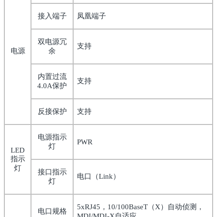
接入端子
凤凰端子
双电源冗
支持
电源
余
内置过流
支持
4.0A
保护
反接保护
支持
电源指示
PWR
灯
LED
指示
灯
接口指示
电口（
Link
）
灯
5xRJ45
，
10/100BaseT
（
X
）自动侦测，
电口规格
MDI/MDI-X
自适应