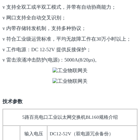
v
支持全双工或半双工模式，并带有自动协商能力；
v
网口支持全自动交叉识别；
v
内带存储转发机制，支持多种协议；
v
符合工业级运营标准，平均无故障工作在
30
万小时以上；
v
工作电源：
DC 12-52V
提供反接保护；
v
雷击浪涌冲击防护
(
电源
)
：
5000A(8/20
μ
s)
。
技术参数
5路百兆电口工业以太网交换机BL160
规格介绍
输入电压
DC12-52V
（双电源冗余备份）