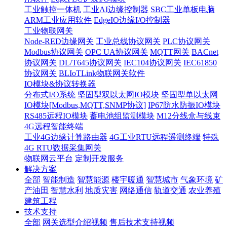
工业触控一体机
工业AI边缘控制器
SBC工业单板电脑
ARM工业应用软件
EdgeIO边缘I/O控制器
工业物联网关
Node-RED边缘网关
工业总线协议网关
PLC协议网关
Modbus协议网关
OPC UA协议网关
MQTT网关
BACnet
协议网关
DL/T645协议网关
IEC104协议网关
IEC61850
协议网关
BLIoTLink物联网关软件
IO模块&协议转换器
分布式I/O系统
坚固型双以太网IO模块
坚固型单以太网
IO模块[Modbus,MQTT,SNMP协议]
IP67防水防振IO模块
RS485远程IO模块
蓄电池组监测模块
M12分线盒与线束
4G远程智能终端
工业4G边缘计算路由器
4G工业RTU远程遥测终端
特殊
4G RTU数据采集网关
物联网云平台
定制开发服务
解决方案
全部
智能制造
智慧能源
楼宇暖通
智慧城市
气象环境
矿
产油田
智慧水利
地质灾害
网络通信
轨道交通
农业养殖
建筑工程
技术支持
全部
网关选型介绍视频
售后技术支持视频