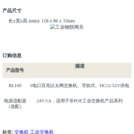
产品尺寸
长
x
宽
x
高
(mm): 118 x 86 x 33mm
订购信息
描述
产品型号
BL160
5
电口百兆以太网交换机、导轨式、
DC12-52V
供电
电源适配器
24V/1A
，适用于非
POE
工业交换机产品系列
（选配）
标签:
交换机
工业交换机