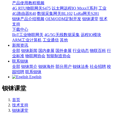
产品使用教程视频
4G RTU物联网关S475
以太网远程IO MxxxT系列
工业
4G路由器R40
数据采集网关BL102
LoRa网关S281
钡铼产品介绍视频
OEM/ODM定制开发
钡铼课堂
技术
支持
下载中心
IIoT工业物联网关
4G/5G无线数据采集
远程IO模块
ARM工业计算机
工业通信
其他
新闻资讯
全部
钡铼新闻
国内参展
国外参展
行业动态
物联百科
行
业标准
物联网协会
智能制造协会
联系钡铼
全部
钡铼简介
钡铼海外
部分用户
钡铼法务
社会招聘
校
园招聘
联系钡铼
English
钡铼课堂
首页
技术支持
钡铼课堂