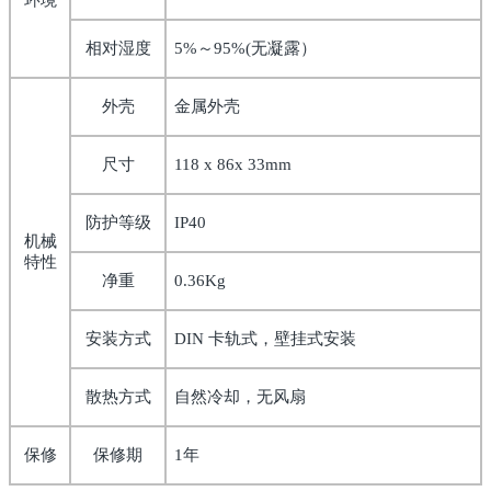
环境
相对湿度
5%
～
95%(
无凝露）
外壳
金属外壳
尺寸
118 x 86x 33mm
防护等级
IP40
机械
特性
净重
0.36Kg
安装方式
DIN
卡轨式，壁挂式安装
散热方式
自然冷却，无风扇
保修
保修期
1
年