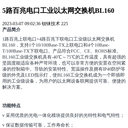
5路百兆电口工业以太网交换机BL160
2023-03-07 09:02:36
钡铼技术
225
产品简介
1
路百兆上联电口
+4
路百兆下联电口工业级以太网交换机
BL160
，支持
1
个
10/100Base-TX
上联电口和
4
个
10Base-
T/100Base-TX
下联电口。产品符合
FCC
、
CE
、
ROHS
标准。
BL160
工业级交换机具有
-40℃
～
75℃
的工作温度，具有超强的
坚固度能适应各种严苛环境，也可以非常方便的安置在空间紧
凑的控制箱中。导轨的安装特性、宽温操作及拥有
IP40
防护等
级的外壳及
LED
指示灯，使
BL160
工业交换机成为一个即插即
用的工业级设备，为用户的以太网设备联网提供可靠、便捷的
解决方案。
功能特点
v
采用优质的光电一体化模块提供良好的光特性和电气特性；
v
保证数据传输可靠，工作寿命长；