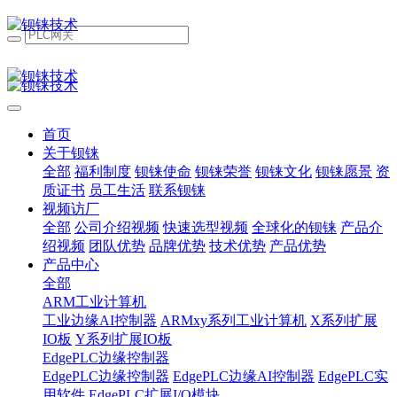
首页
关于钡铼
全部
福利制度
钡铼使命
钡铼荣誉
钡铼文化
钡铼愿景
资
质证书
员工生活
联系钡铼
视频访厂
全部
公司介绍视频
快速选型视频
全球化的钡铼
产品介
绍视频
团队优势
品牌优势
技术优势
产品优势
产品中心
全部
ARM工业计算机
工业边缘AI控制器
ARMxy系列工业计算机
X系列扩展
IO板
Y系列扩展IO板
EdgePLC边缘控制器
EdgePLC边缘控制器
EdgePLC边缘AI控制器
EdgePLC实
用软件
EdgePLC扩展I/O模块