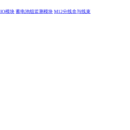
程IO模块
蓄电池组监测模块
M12分线盒与线束