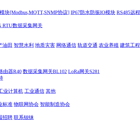
[Modbus,MQTT,SNMP协议]
IP67防水防振IO模块
RS485远
G RTU数据采集网关
产油田
智慧水利
地质灾害
网络通信
轨道交通
农业养殖
建筑工程
路由器R40
数据采集网关BL102
LoRa网关S281
持
M工业计算机
工业通信
其他
业标准
物联网协会
智能制造协会
园招聘
联系钡铼