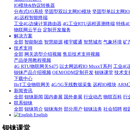
IO模块&协议转换器
分布式I/O系统
坚固型双以太网IO模块
坚固型单以太网IO模块
4G远程智能终端
工业4G边缘计算路由器
4G工业RTU远程遥测终端
特殊4
物联网云平台
定制开发服务
解决方案
全部
智能制造
智慧能源
楼宇暖通
智慧城市
气象环境
矿
技术支持
全部
网关选型介绍视频
售后技术支持视频
产品使用教程视频
4G RTU物联网关S475
以太网远程IO MxxxT系列
工业4G
钡铼产品介绍视频
OEM/ODM定制开发
钡铼课堂
技术支
下载中心
IIoT工业物联网关
4G/5G无线数据采集
远程IO模块
AR
新闻资讯
全部
钡铼新闻
国内参展
国外参展
行业动态
物联百科
行
联系钡铼
全部
钡铼简介
钡铼海外
部分用户
钡铼法务
社会招聘
校
English
钡铼课堂