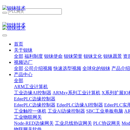
首页
关于钡铼
全部
福利制度
钡铼使命
钡铼荣誉
钡铼文化
钡铼愿景
资
视频访厂
全部
公司介绍视频
快速选型视频
全球化的钡铼
产品介绍
产品中心
全部
ARM工业计算机
工业边缘AI控制器
ARMxy系列工业计算机
X系列扩展IO
EdgePLC边缘控制器
EdgePLC边缘控制器
EdgePLC边缘AI控制器
EdgePLC
工业触控一体机
工业AI边缘控制器
SBC工业单板电脑
A
工业物联网关
Node-RED边缘网关
工业总线协议网关
PLC协议网关
Mo
物联网关软件