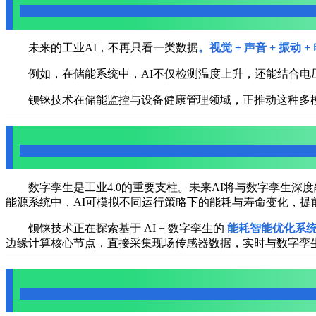
五、多模态融合：让AI从“看”到“理解”
未来的工业AI，不再只看一类数据
。视觉 + 声音 + 振动 
例如，在储能系统中，AI不仅检测温度上升，还能结合电
钡铼技术在储能监控与设备健康管理领域，正推动这种多
六、AI与数字孪生结合，形成工业虚实融合系统
数字孪生是工业4.0的重要支柱。未来AI将与数字孪生
能源系统中，AI可模拟不同运行策略下的能耗与寿命变化，提
钡铼技术正在探索基于 AI + 数字孪生的
能耗智能优化系
边缘计算核心节点，直接采集现场传感器数据，实时与数字孪
七、安全与可信AI成为底线要求