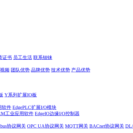
质证书
员工生活
联系钡铼
视频
团队优势
品牌优势
技术优势
产品优势
板
Y系列扩展IO板
实用软件
EdgePLC扩展I/O模块
RM工业应用软件
EdgeIO边缘I/O控制器
dbus协议网关
OPC UA协议网关
MQTT网关
BACnet协议网关
DL