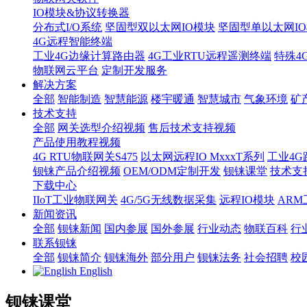
IO模块&协议转换器
分布式I/O系统
坚固型双以太网IO模块
坚固型单以太网IO模块
4G远程智能终端
工业4G边缘计算路由器
4G工业RTU远程遥测终端
特殊4
物联网云平台
定制开发服务
解决方案
全部
智能制造
智慧能源
楼宇暖通
智慧城市
气象环境
矿
技术支持
全部
网关选型介绍视频
售后技术支持视频
产品使用教程视频
4G RTU物联网关S475
以太网远程IO MxxxT系列
工业4G
钡铼产品介绍视频
OEM/ODM定制开发
钡铼课堂
技术支
下载中心
IIoT工业物联网关
4G/5G无线数据采集
远程IO模块
AR
新闻资讯
全部
钡铼新闻
国内参展
国外参展
行业动态
物联百科
行
联系钡铼
全部
钡铼简介
钡铼海外
部分用户
钡铼法务
社会招聘
校
English
钡铼课堂