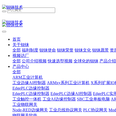
首页
关于钡铼
全部
福利制度
钡铼使命
钡铼荣誉
钡铼文化
钡铼愿景
资
视频访厂
全部
公司介绍视频
快速选型视频
全球化的钡铼
产品介绍
产品中心
全部
ARM工业计算机
工业边缘AI控制器
ARMxy系列工业计算机
X系列扩展IO
EdgePLC边缘控制器
EdgePLC边缘控制器
EdgePLC边缘AI控制器
EdgePLC
工业触控一体机
工业AI边缘控制器
SBC工业单板电脑
A
工业物联网关
Node-RED边缘网关
工业总线协议网关
PLC协议网关
Mo
物联网关软件