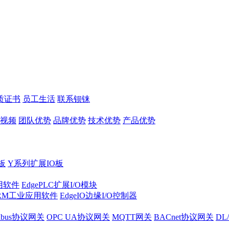
质证书
员工生活
联系钡铼
视频
团队优势
品牌优势
技术优势
产品优势
板
Y系列扩展IO板
实用软件
EdgePLC扩展I/O模块
RM工业应用软件
EdgeIO边缘I/O控制器
dbus协议网关
OPC UA协议网关
MQTT网关
BACnet协议网关
DL