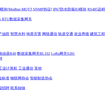
[Modbus,MQTT,SNMP协议]
IP67防水防振IO模块
RS485远
G RTU数据采集网关
产油田
智慧水利
地质灾害
网络通信
轨道交通
农业养殖
建筑工程
路由器R40
数据采集网关BL102
LoRa网关S281
持
M工业计算机
工业通信
其他
业标准
物联网协会
智能制造协会
园招聘
联系钡铼