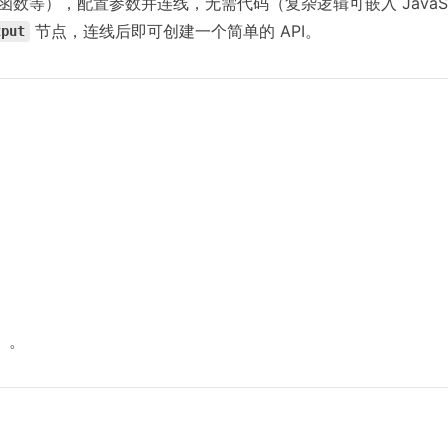
函数等），配置参数并连线，无需代码（复杂逻辑可嵌入 JavaScr
节点，连线后即可创建一个简单的 API。
tput
）。