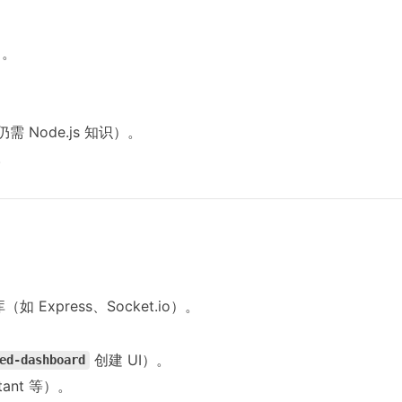
）。
Node.js 知识）。
。
xpress、Socket.io）。
创建 UI）。
ed-dashboard
tant 等）。