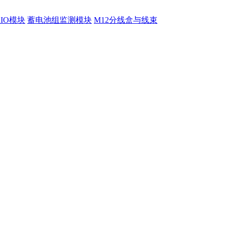
程IO模块
蓄电池组监测模块
M12分线盒与线束