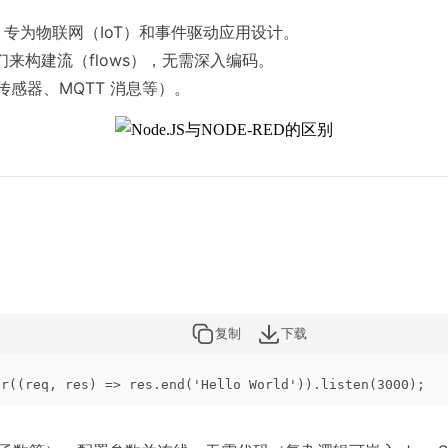
开发，专为物联网（IoT）和事件驱动应用设计。
们来构建流（flows），无需深入编码。
感器、MQTT 消息等）。
复制
下载
er((req, res) => res.end('Hello World')).listen(3000);