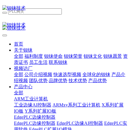
首页
关于钡铼
全部
福利制度
钡铼使命
钡铼荣誉
钡铼文化
钡铼愿景
资
质证书
员工生活
联系钡铼
视频访厂
全部
公司介绍视频
快速选型视频
全球化的钡铼
产品介
绍视频
团队优势
品牌优势
技术优势
产品优势
产品中心
全部
ARM工业计算机
工业边缘AI控制器
ARMxy系列工业计算机
X系列扩展
IO板
Y系列扩展IO板
EdgePLC边缘控制器
EdgePLC边缘控制器
EdgePLC边缘AI控制器
EdgePLC实
用软件
EdgePLC扩展I/O模块