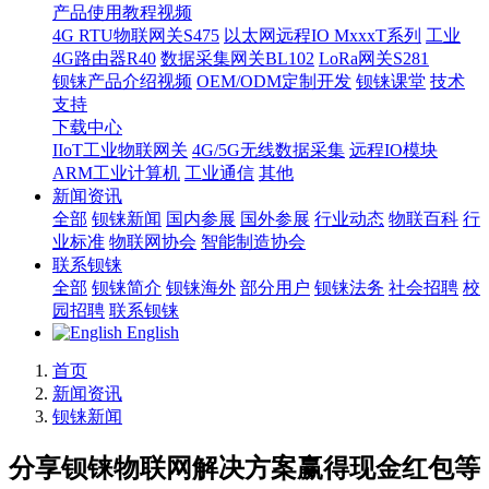
产品使用教程视频
4G RTU物联网关S475
以太网远程IO MxxxT系列
工业
4G路由器R40
数据采集网关BL102
LoRa网关S281
钡铼产品介绍视频
OEM/ODM定制开发
钡铼课堂
技术
支持
下载中心
IIoT工业物联网关
4G/5G无线数据采集
远程IO模块
ARM工业计算机
工业通信
其他
新闻资讯
全部
钡铼新闻
国内参展
国外参展
行业动态
物联百科
行
业标准
物联网协会
智能制造协会
联系钡铼
全部
钡铼简介
钡铼海外
部分用户
钡铼法务
社会招聘
校
园招聘
联系钡铼
English
首页
新闻资讯
钡铼新闻
分享钡铼物联网解决方案赢得现金红包等