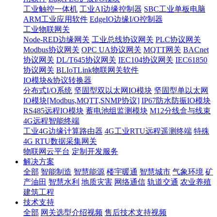
工业触控一体机
工业AI边缘控制器
SBC工业单板电脑
ARM工业应用软件
EdgeIO边缘I/O控制器
工业物联网关
Node-RED边缘网关
工业总线协议网关
PLC协议网关
Modbus协议网关
OPC UA协议网关
MQTT网关
BACnet
协议网关
DL/T645协议网关
IEC104协议网关
IEC61850
协议网关
BLIoTLink物联网关软件
IO模块&协议转换器
分布式I/O系统
坚固型双以太网IO模块
坚固型单以太网
IO模块[Modbus,MQTT,SNMP协议]
IP67防水防振IO模块
RS485远程IO模块
蓄电池组监测模块
M12分线盒与线束
4G远程智能终端
工业4G边缘计算路由器
4G工业RTU远程遥测终端
特殊
4G RTU数据采集网关
物联网云平台
定制开发服务
解决方案
全部
智能制造
智慧能源
楼宇暖通
智慧城市
气象环境
矿
产油田
智慧水利
地质灾害
网络通信
轨道交通
农业养殖
建筑工程
技术支持
全部
网关选型介绍视频
售后技术支持视频