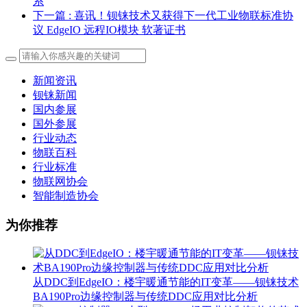
系
下一篇
: 喜讯！钡铼技术又获得下一代工业物联标准协
议 EdgeIO 远程IO模块 软著证书
新闻资讯
钡铼新闻
国内参展
国外参展
行业动态
物联百科
行业标准
物联网协会
智能制造协会
为你推荐
从DDC到EdgeIO：楼宇暖通节能的IT变革——钡铼技术
BA190Pro边缘控制器与传统DDC应用对比分析