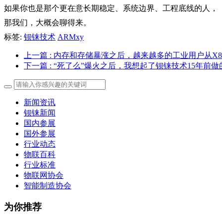
如果你也是那个
更在意长期稳定、系统边界、工程底线的人，
那我们，大概会聊得来。
标签:
钡铼技术
ARMxy
上一篇
: 内存和存储暴涨之后，越来越多的工业用户从X8
下一篇
: “死了么”爆火之后，我想起了钡铼技术15年前
新闻资讯
钡铼新闻
国内参展
国外参展
行业动态
物联百科
行业标准
物联网协会
智能制造协会
为你推荐