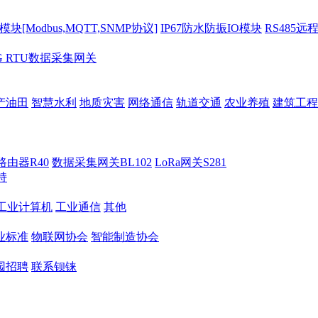
[Modbus,MQTT,SNMP协议]
IP67防水防振IO模块
RS485远
G RTU数据采集网关
产油田
智慧水利
地质灾害
网络通信
轨道交通
农业养殖
建筑工程
路由器R40
数据采集网关BL102
LoRa网关S281
持
M工业计算机
工业通信
其他
业标准
物联网协会
智能制造协会
园招聘
联系钡铼