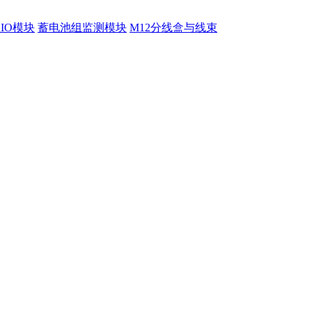
程IO模块
蓄电池组监测模块
M12分线盒与线束