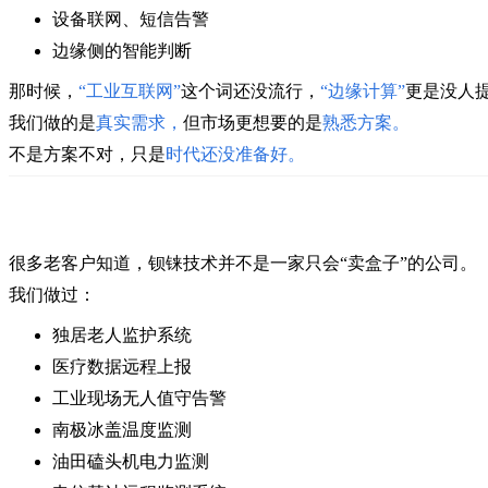
设备联网、短信告警
边缘侧的智能判断
那时候，
“工业互联网”
这个词还没流行，
“边缘计算”
更是没人
我们做的是
真实需求
，
但市场更想要的是
熟悉方案
。
不是方案不对，
只是
时代还没准备好
。
很多老客户知道，
钡铼技术并不是一家只会“卖盒子”的公司。
我们做过：
独居老人监护系统
医疗数据远程上报
工业现场无人值守告警
南极冰盖温度监测
油田磕头机电力监测