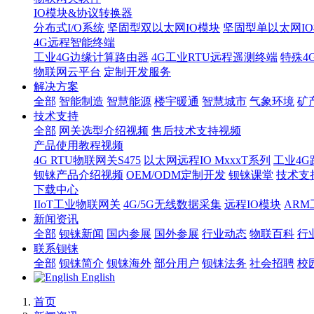
IO模块&协议转换器
分布式I/O系统
坚固型双以太网IO模块
坚固型单以太网IO模块
4G远程智能终端
工业4G边缘计算路由器
4G工业RTU远程遥测终端
特殊4
物联网云平台
定制开发服务
解决方案
全部
智能制造
智慧能源
楼宇暖通
智慧城市
气象环境
矿
技术支持
全部
网关选型介绍视频
售后技术支持视频
产品使用教程视频
4G RTU物联网关S475
以太网远程IO MxxxT系列
工业4G
钡铼产品介绍视频
OEM/ODM定制开发
钡铼课堂
技术支
下载中心
IIoT工业物联网关
4G/5G无线数据采集
远程IO模块
AR
新闻资讯
全部
钡铼新闻
国内参展
国外参展
行业动态
物联百科
行
联系钡铼
全部
钡铼简介
钡铼海外
部分用户
钡铼法务
社会招聘
校
English
首页