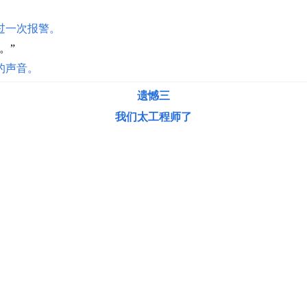
过一次报警
。
。”
的声音。
遗憾三
我们太工程师了