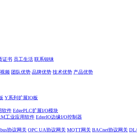
质证书
员工生活
联系钡铼
视频
团队优势
品牌优势
技术优势
产品优势
板
Y系列扩展IO板
实用软件
EdgePLC扩展I/O模块
RM工业应用软件
EdgeIO边缘I/O控制器
dbus协议网关
OPC UA协议网关
MQTT网关
BACnet协议网关
DL