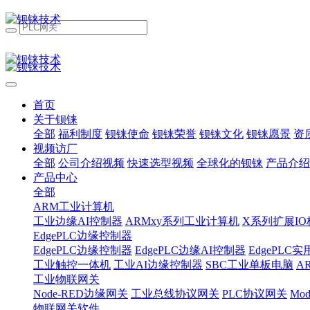
首页
关于钡铼
全部
福利制度
钡铼使命
钡铼荣誉
钡铼文化
钡铼愿景
资
视频访厂
全部
公司介绍视频
快速选型视频
全球化的钡铼
产品介绍
产品中心
全部
ARM工业计算机
工业边缘AI控制器
ARMxy系列工业计算机
X系列扩展IO
EdgePLC边缘控制器
EdgePLC边缘控制器
EdgePLC边缘AI控制器
EdgePLC
工业触控一体机
工业AI边缘控制器
SBC工业单板电脑
A
工业物联网关
Node-RED边缘网关
工业总线协议网关
PLC协议网关
Mo
物联网关软件