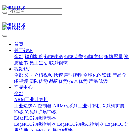
首页
关于钡铼
全部
福利制度
钡铼使命
钡铼荣誉
钡铼文化
钡铼愿景
资
质证书
员工生活
联系钡铼
视频访厂
全部
公司介绍视频
快速选型视频
全球化的钡铼
产品介
绍视频
团队优势
品牌优势
技术优势
产品优势
产品中心
全部
ARM工业计算机
工业边缘AI控制器
ARMxy系列工业计算机
X系列扩展
IO板
Y系列扩展IO板
EdgePLC边缘控制器
EdgePLC边缘控制器
EdgePLC边缘AI控制器
EdgePLC实
用软件
EdgePLC扩展I/O模块