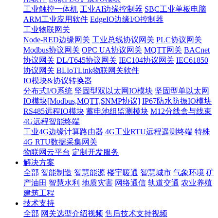
工业触控一体机
工业AI边缘控制器
SBC工业单板电脑
ARM工业应用软件
EdgeIO边缘I/O控制器
工业物联网关
Node-RED边缘网关
工业总线协议网关
PLC协议网关
Modbus协议网关
OPC UA协议网关
MQTT网关
BACnet
协议网关
DL/T645协议网关
IEC104协议网关
IEC61850
协议网关
BLIoTLink物联网关软件
IO模块&协议转换器
分布式I/O系统
坚固型双以太网IO模块
坚固型单以太网
IO模块[Modbus,MQTT,SNMP协议]
IP67防水防振IO模块
RS485远程IO模块
蓄电池组监测模块
M12分线盒与线束
4G远程智能终端
工业4G边缘计算路由器
4G工业RTU远程遥测终端
特殊
4G RTU数据采集网关
物联网云平台
定制开发服务
解决方案
全部
智能制造
智慧能源
楼宇暖通
智慧城市
气象环境
矿
产油田
智慧水利
地质灾害
网络通信
轨道交通
农业养殖
建筑工程
技术支持
全部
网关选型介绍视频
售后技术支持视频