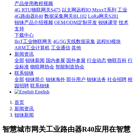
产品使用教程视频
4G RTU物联网关S475
以太网远程IO MxxxT系列
工业
4G路由器R40
数据采集网关BL102
LoRa网关S281
钡铼产品介绍视频
OEM/ODM定制开发
钡铼课堂
技术
支持
下载中心
IIoT工业物联网关
4G/5G无线数据采集
远程IO模块
ARM工业计算机
工业通信
其他
新闻资讯
全部
钡铼新闻
国内参展
国外参展
行业动态
物联百科
行
业标准
物联网协会
智能制造协会
联系钡铼
全部
钡铼简介
钡铼海外
部分用户
钡铼法务
社会招聘
校
园招聘
联系钡铼
English
首页
新闻资讯
钡铼新闻
智慧城市网关工业路由器R40应用在智慧