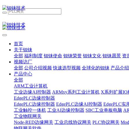
首页
关于钡铼
全部
福利制度
钡铼使命
钡铼荣誉
钡铼文化
钡铼愿景
资
视频访厂
全部
公司介绍视频
快速选型视频
全球化的钡铼
产品介绍
产品中心
全部
ARM工业计算机
工业边缘AI控制器
ARMxy系列工业计算机
X系列扩展IO
EdgePLC边缘控制器
EdgePLC边缘控制器
EdgePLC边缘AI控制器
EdgePLC
工业触控一体机
工业AI边缘控制器
SBC工业单板电脑
A
工业物联网关
Node-RED边缘网关
工业总线协议网关
PLC协议网关
Mo
物联网关软件