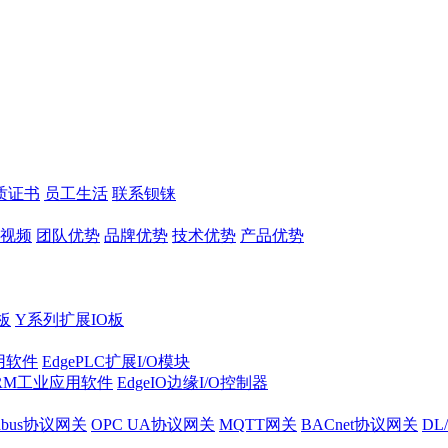
质证书
员工生活
联系钡铼
视频
团队优势
品牌优势
技术优势
产品优势
板
Y系列扩展IO板
实用软件
EdgePLC扩展I/O模块
RM工业应用软件
EdgeIO边缘I/O控制器
dbus协议网关
OPC UA协议网关
MQTT网关
BACnet协议网关
DL