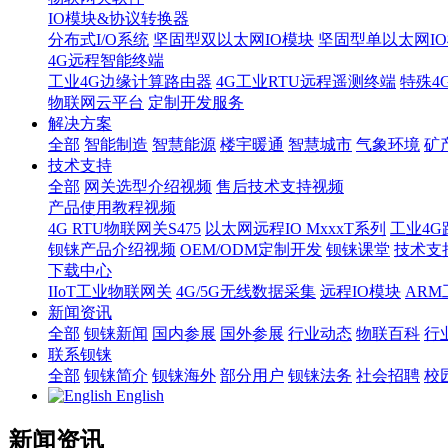
IO模块&协议转换器
分布式I/O系统
坚固型双以太网IO模块
坚固型单以太网IO模块
4G远程智能终端
工业4G边缘计算路由器
4G工业RTU远程遥测终端
特殊4
物联网云平台
定制开发服务
解决方案
全部
智能制造
智慧能源
楼宇暖通
智慧城市
气象环境
矿
技术支持
全部
网关选型介绍视频
售后技术支持视频
产品使用教程视频
4G RTU物联网关S475
以太网远程IO MxxxT系列
工业4G
钡铼产品介绍视频
OEM/ODM定制开发
钡铼课堂
技术支
下载中心
IIoT工业物联网关
4G/5G无线数据采集
远程IO模块
AR
新闻资讯
全部
钡铼新闻
国内参展
国外参展
行业动态
物联百科
行
联系钡铼
全部
钡铼简介
钡铼海外
部分用户
钡铼法务
社会招聘
校
English
新闻资讯