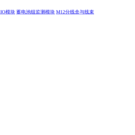
程IO模块
蓄电池组监测模块
M12分线盒与线束