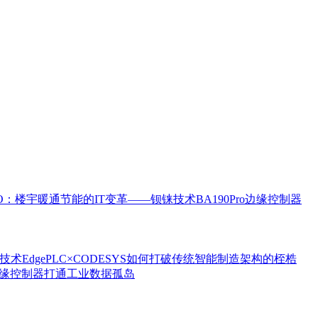
eIO：楼宇暖通节能的IT变革——钡铼技术BA190Pro边缘控制器
技术EdgePLC×CODESYS如何打破传统智能制造架构的桎梏
台边缘控制器打通工业数据孤岛