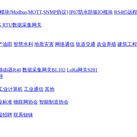
[Modbus,MQTT,SNMP协议]
IP67防水防振IO模块
RS485远
G RTU数据采集网关
产油田
智慧水利
地质灾害
网络通信
轨道交通
农业养殖
建筑工程
路由器R40
数据采集网关BL102
LoRa网关S281
持
M工业计算机
工业通信
其他
业标准
物联网协会
智能制造协会
园招聘
联系钡铼