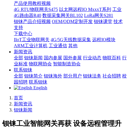
产品使用教程视频
4G RTU物联网关S475
以太网远程IO MxxxT系列
工业
4G路由器R40
数据采集网关BL102
LoRa网关S281
钡铼产品介绍视频
OEM/ODM定制开发
钡铼课堂
技术
支持
下载中心
IIoT工业物联网关
4G/5G无线数据采集
远程IO模块
ARM工业计算机
工业通信
其他
新闻资讯
全部
钡铼新闻
国内参展
国外参展
行业动态
物联百科
行
业标准
物联网协会
智能制造协会
联系钡铼
全部
钡铼简介
钡铼海外
部分用户
钡铼法务
社会招聘
校
园招聘
联系钡铼
English
首页
新闻资讯
钡铼新闻
钡铼工业智能网关再获 设备远程管理升