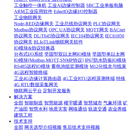
工业触控一体机
工业AI边缘控制器
SBC工业单板电脑
ARM工业应用软件
EdgeIO边缘I/O控制器
工业物联网关
Node-RED边缘网关
工业总线协议网关
PLC协议网关
Modbus协议网关
OPC UA协议网关
MQTT网关
BACnet
协议网关
DL/T645协议网关
IEC104协议网关
IEC61850
协议网关
BLIoTLink物联网关软件
IO模块&协议转换器
分布式I/O系统
坚固型双以太网IO模块
坚固型单以太网
IO模块[Modbus,MQTT,SNMP协议]
IP67防水防振IO模块
RS485远程IO模块
蓄电池组监测模块
M12分线盒与线束
4G远程智能终端
工业4G边缘计算路由器
4G工业RTU远程遥测终端
特殊
4G RTU数据采集网关
物联网云平台
定制开发服务
解决方案
全部
智能制造
智慧能源
楼宇暖通
智慧城市
气象环境
矿
产油田
智慧水利
地质灾害
网络通信
轨道交通
农业养殖
建筑工程
技术支持
全部
网关选型介绍视频
售后技术支持视频