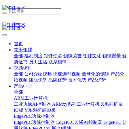
首页
关于钡铼
全部
福利制度
钡铼使命
钡铼荣誉
钡铼文化
钡铼愿景
资
质证书
员工生活
联系钡铼
视频访厂
全部
公司介绍视频
快速选型视频
全球化的钡铼
产品介
绍视频
团队优势
品牌优势
技术优势
产品优势
产品中心
全部
ARM工业计算机
工业边缘AI控制器
ARMxy系列工业计算机
X系列扩展
IO板
Y系列扩展IO板
EdgePLC边缘控制器
EdgePLC边缘控制器
EdgePLC边缘AI控制器
EdgePLC实
用软件
EdgePLC扩展I/O模块