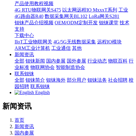
产品使用教程视频
4G RTU物联网关S475
以太网远程IO MxxxT系列
工业
4G路由器R40
数据采集网关BL102
LoRa网关S281
钡铼产品介绍视频
OEM/ODM定制开发
钡铼课堂
技术
支持
下载中心
IIoT工业物联网关
4G/5G无线数据采集
远程IO模块
ARM工业计算机
工业通信
其他
新闻资讯
全部
钡铼新闻
国内参展
国外参展
行业动态
物联百科
行
业标准
物联网协会
智能制造协会
联系钡铼
全部
钡铼简介
钡铼海外
部分用户
钡铼法务
社会招聘
校
园招聘
联系钡铼
English
新闻资讯
首页
新闻资讯
国内参展