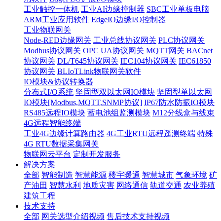
工业触控一体机
工业AI边缘控制器
SBC工业单板电脑
ARM工业应用软件
EdgeIO边缘I/O控制器
工业物联网关
Node-RED边缘网关
工业总线协议网关
PLC协议网关
Modbus协议网关
OPC UA协议网关
MQTT网关
BACnet
协议网关
DL/T645协议网关
IEC104协议网关
IEC61850
协议网关
BLIoTLink物联网关软件
IO模块&协议转换器
分布式I/O系统
坚固型双以太网IO模块
坚固型单以太网
IO模块[Modbus,MQTT,SNMP协议]
IP67防水防振IO模块
RS485远程IO模块
蓄电池组监测模块
M12分线盒与线束
4G远程智能终端
工业4G边缘计算路由器
4G工业RTU远程遥测终端
特殊
4G RTU数据采集网关
物联网云平台
定制开发服务
解决方案
全部
智能制造
智慧能源
楼宇暖通
智慧城市
气象环境
矿
产油田
智慧水利
地质灾害
网络通信
轨道交通
农业养殖
建筑工程
技术支持
全部
网关选型介绍视频
售后技术支持视频