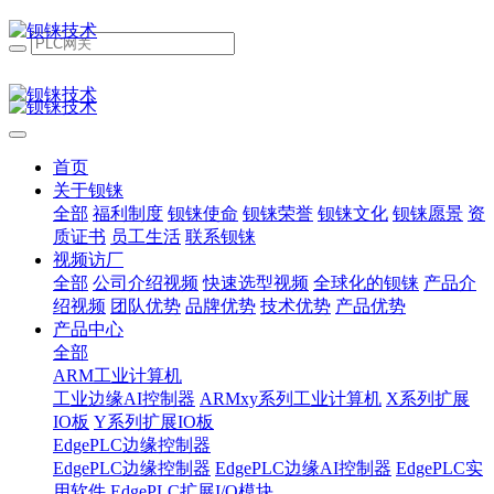
首页
关于钡铼
全部
福利制度
钡铼使命
钡铼荣誉
钡铼文化
钡铼愿景
资
质证书
员工生活
联系钡铼
视频访厂
全部
公司介绍视频
快速选型视频
全球化的钡铼
产品介
绍视频
团队优势
品牌优势
技术优势
产品优势
产品中心
全部
ARM工业计算机
工业边缘AI控制器
ARMxy系列工业计算机
X系列扩展
IO板
Y系列扩展IO板
EdgePLC边缘控制器
EdgePLC边缘控制器
EdgePLC边缘AI控制器
EdgePLC实
用软件
EdgePLC扩展I/O模块