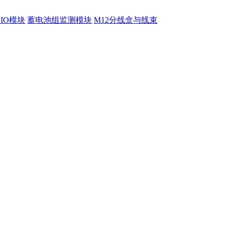
程IO模块
蓄电池组监测模块
M12分线盒与线束