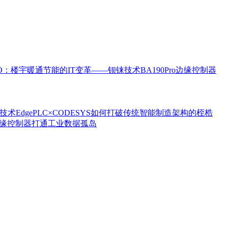
eIO：楼宇暖通节能的IT变革——钡铼技术BA190Pro边缘控制器
技术EdgePLC×CODESYS如何打破传统智能制造架构的桎梏
台边缘控制器打通工业数据孤岛