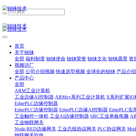
首页
关于钡铼
全部
福利制度
钡铼使命
钡铼荣誉
钡铼文化
钡铼愿景
资
视频访厂
全部
公司介绍视频
快速选型视频
全球化的钡铼
产品介绍
产品中心
全部
ARM工业计算机
工业边缘AI控制器
ARMxy系列工业计算机
X系列扩展IO
EdgePLC边缘控制器
EdgePLC边缘控制器
EdgePLC边缘AI控制器
EdgePLC
工业触控一体机
工业AI边缘控制器
SBC工业单板电脑
A
工业物联网关
Node-RED边缘网关
工业总线协议网关
PLC协议网关
Mo
物联网关软件