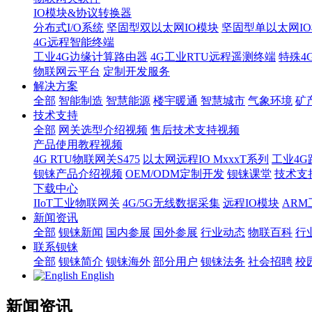
IO模块&协议转换器
分布式I/O系统
坚固型双以太网IO模块
坚固型单以太网IO模块
4G远程智能终端
工业4G边缘计算路由器
4G工业RTU远程遥测终端
特殊4
物联网云平台
定制开发服务
解决方案
全部
智能制造
智慧能源
楼宇暖通
智慧城市
气象环境
矿
技术支持
全部
网关选型介绍视频
售后技术支持视频
产品使用教程视频
4G RTU物联网关S475
以太网远程IO MxxxT系列
工业4G
钡铼产品介绍视频
OEM/ODM定制开发
钡铼课堂
技术支
下载中心
IIoT工业物联网关
4G/5G无线数据采集
远程IO模块
AR
新闻资讯
全部
钡铼新闻
国内参展
国外参展
行业动态
物联百科
行
联系钡铼
全部
钡铼简介
钡铼海外
部分用户
钡铼法务
社会招聘
校
English
新闻资讯