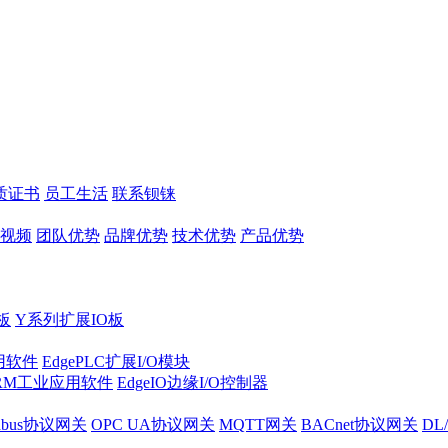
质证书
员工生活
联系钡铼
视频
团队优势
品牌优势
技术优势
产品优势
板
Y系列扩展IO板
实用软件
EdgePLC扩展I/O模块
RM工业应用软件
EdgeIO边缘I/O控制器
dbus协议网关
OPC UA协议网关
MQTT网关
BACnet协议网关
DL