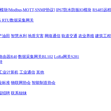
[Modbus,MQTT,SNMP协议]
IP67防水防振IO模块
RS485远
G RTU数据采集网关
产油田
智慧水利
地质灾害
网络通信
轨道交通
农业养殖
建筑工程
路由器R40
数据采集网关BL102
LoRa网关S281
持
M工业计算机
工业通信
其他
业标准
物联网协会
智能制造协会
园招聘
联系钡铼