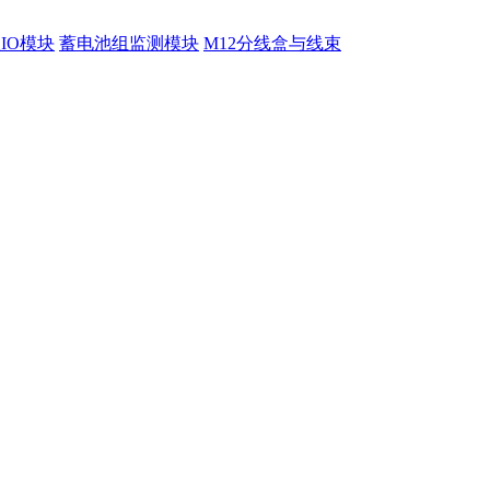
程IO模块
蓄电池组监测模块
M12分线盒与线束