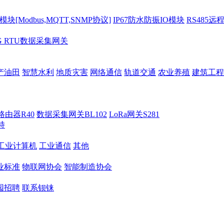
[Modbus,MQTT,SNMP协议]
IP67防水防振IO模块
RS485远
G RTU数据采集网关
产油田
智慧水利
地质灾害
网络通信
轨道交通
农业养殖
建筑工程
路由器R40
数据采集网关BL102
LoRa网关S281
持
M工业计算机
工业通信
其他
业标准
物联网协会
智能制造协会
园招聘
联系钡铼