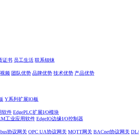
质证书
员工生活
联系钡铼
视频
团队优势
品牌优势
技术优势
产品优势
板
Y系列扩展IO板
实用软件
EdgePLC扩展I/O模块
RM工业应用软件
EdgeIO边缘I/O控制器
dbus协议网关
OPC UA协议网关
MQTT网关
BACnet协议网关
DL