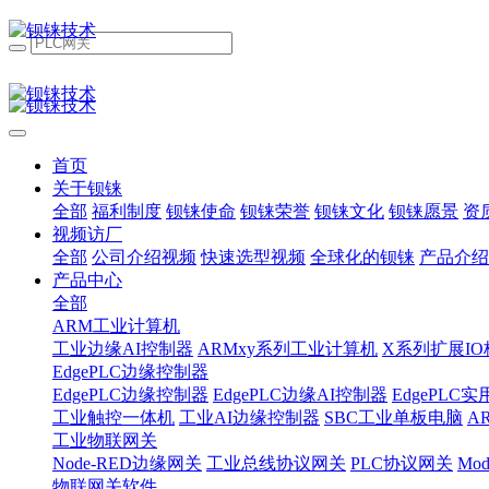
首页
关于钡铼
全部
福利制度
钡铼使命
钡铼荣誉
钡铼文化
钡铼愿景
资
视频访厂
全部
公司介绍视频
快速选型视频
全球化的钡铼
产品介绍
产品中心
全部
ARM工业计算机
工业边缘AI控制器
ARMxy系列工业计算机
X系列扩展IO
EdgePLC边缘控制器
EdgePLC边缘控制器
EdgePLC边缘AI控制器
EdgePLC
工业触控一体机
工业AI边缘控制器
SBC工业单板电脑
A
工业物联网关
Node-RED边缘网关
工业总线协议网关
PLC协议网关
Mo
物联网关软件