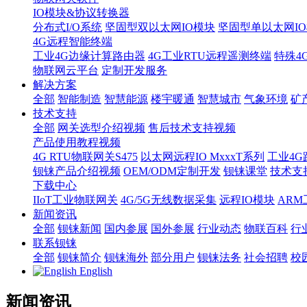
IO模块&协议转换器
分布式I/O系统
坚固型双以太网IO模块
坚固型单以太网IO模块
4G远程智能终端
工业4G边缘计算路由器
4G工业RTU远程遥测终端
特殊4
物联网云平台
定制开发服务
解决方案
全部
智能制造
智慧能源
楼宇暖通
智慧城市
气象环境
矿
技术支持
全部
网关选型介绍视频
售后技术支持视频
产品使用教程视频
4G RTU物联网关S475
以太网远程IO MxxxT系列
工业4G
钡铼产品介绍视频
OEM/ODM定制开发
钡铼课堂
技术支
下载中心
IIoT工业物联网关
4G/5G无线数据采集
远程IO模块
AR
新闻资讯
全部
钡铼新闻
国内参展
国外参展
行业动态
物联百科
行
联系钡铼
全部
钡铼简介
钡铼海外
部分用户
钡铼法务
社会招聘
校
English
新闻资讯