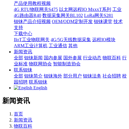
产品使用教程视频
4G RTU物联网关S475
以太网远程IO MxxxT系列
工业
4G路由器R40
数据采集网关BL102
LoRa网关S281
钡铼产品介绍视频
OEM/ODM定制开发
钡铼课堂
技术
支持
下载中心
IIoT工业物联网关
4G/5G无线数据采集
远程IO模块
ARM工业计算机
工业通信
其他
新闻资讯
全部
钡铼新闻
国内参展
国外参展
行业动态
物联百科
行
业标准
物联网协会
智能制造协会
联系钡铼
全部
钡铼简介
钡铼海外
部分用户
钡铼法务
社会招聘
校
园招聘
联系钡铼
English
新闻资讯
首页
新闻资讯
物联百科