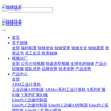
首页
关于钡铼
全部
福利制度
钡铼使命
钡铼荣誉
钡铼文化
钡铼愿景
资
质证书
员工生活
联系钡铼
视频访厂
全部
公司介绍视频
快速选型视频
全球化的钡铼
产品介
绍视频
团队优势
品牌优势
技术优势
产品优势
产品中心
全部
ARM工业计算机
工业边缘AI控制器
ARMxy系列工业计算机
X系列扩展
IO板
Y系列扩展IO板
EdgePLC边缘控制器
EdgePLC边缘控制器
EdgePLC边缘AI控制器
EdgePLC实
用软件
EdgePLC扩展I/O模块