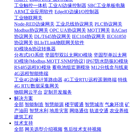
工业触控一体机
工业AI边缘控制器
SBC工业单板电脑
ARM工业应用软件
EdgeIO边缘I/O控制器
工业物联网关
Node-RED边缘网关
工业总线协议网关
PLC协议网关
Modbus协议网关
OPC UA协议网关
MQTT网关
BACnet
协议网关
DL/T645协议网关
IEC104协议网关
IEC61850
协议网关
BLIoTLink物联网关软件
IO模块&协议转换器
分布式I/O系统
坚固型双以太网IO模块
坚固型单以太网
IO模块[Modbus,MQTT,SNMP协议]
IP67防水防振IO模块
RS485远程IO模块
蓄电池组监测模块
M12分线盒与线束
4G远程智能终端
工业4G边缘计算路由器
4G工业RTU远程遥测终端
特殊
4G RTU数据采集网关
物联网云平台
定制开发服务
解决方案
全部
智能制造
智慧能源
楼宇暖通
智慧城市
气象环境
矿
产油田
智慧水利
地质灾害
网络通信
轨道交通
农业养殖
建筑工程
技术支持
全部
网关选型介绍视频
售后技术支持视频