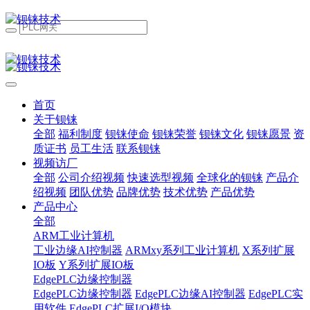
首页
关于钡铼
全部
福利制度
钡铼使命
钡铼荣誉
钡铼文化
钡铼愿景
资
质证书
员工生活
联系钡铼
视频访厂
全部
公司介绍视频
快速选型视频
全球化的钡铼
产品介
绍视频
团队优势
品牌优势
技术优势
产品优势
产品中心
全部
ARM工业计算机
工业边缘AI控制器
ARMxy系列工业计算机
X系列扩展
IO板
Y系列扩展IO板
EdgePLC边缘控制器
EdgePLC边缘控制器
EdgePLC边缘AI控制器
EdgePLC实
用软件
EdgePLC扩展I/O模块