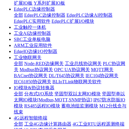
扩展IO板
Y系列扩展IO板
EdgePLC边缘控制器
全部
EdgePLC边缘控制器
EdgePLC边缘AI控制器
EdgePLC实用软件
EdgePLC扩展I/O模块
工业触控一体机
工业AI边缘控制器
SBC工业单板电脑
ARM工业应用软件
EdgeIO边缘I/O控制器
工业物联网关
全部
Node-RED边缘网关
工业总线协议网关
PLC协议网
关
Modbus协议网关
OPC UA协议网关
MQTT网关
BACnet协议网关
DL/T645协议网关
IEC104协议网关
IEC61850协议网关
BLIoTLink物联网关软件
IO模块&协议转换器
全部
分布式I/O系统
坚固型双以太网IO模块
坚固型单以
太网IO模块[Modbus,MQTT,SNMP协议]
IP67防水防振IO
模块
RS485远程IO模块
蓄电池组监测模块
M12分线盒与
线束
4G远程智能终端
全部
工业4G边缘计算路由器
4G工业RTU远程遥测终端