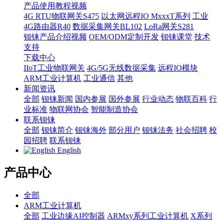
产品使用教程视频
4G RTU物联网关S475
以太网远程IO MxxxT系列
工业
4G路由器R40
数据采集网关BL102
LoRa网关S281
钡铼产品介绍视频
OEM/ODM定制开发
钡铼课堂
技术
支持
下载中心
IIoT工业物联网关
4G/5G无线数据采集
远程IO模块
ARM工业计算机
工业通信
其他
新闻资讯
全部
钡铼新闻
国内参展
国外参展
行业动态
物联百科
行
业标准
物联网协会
智能制造协会
联系钡铼
全部
钡铼简介
钡铼海外
部分用户
钡铼法务
社会招聘
校
园招聘
联系钡铼
English
产品中心
全部
ARM工业计算机
全部
工业边缘AI控制器
ARMxy系列工业计算机
X系列