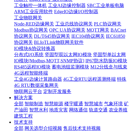
工业触控一体机
工业AI边缘控制器
SBC工业单板电脑
ARM工业应用软件
EdgeIO边缘I/O控制器
工业物联网关
Node-RED边缘网关
工业总线协议网关
PLC协议网关
Modbus协议网关
OPC UA协议网关
MQTT网关
BACnet
协议网关
DL/T645协议网关
IEC104协议网关
IEC61850
协议网关
BLIoTLink物联网关软件
IO模块&协议转换器
分布式I/O系统
坚固型双以太网IO模块
坚固型单以太网
IO模块[Modbus,MQTT,SNMP协议]
IP67防水防振IO模块
RS485远程IO模块
蓄电池组监测模块
M12分线盒与线束
4G远程智能终端
工业4G边缘计算路由器
4G工业RTU远程遥测终端
特殊
4G RTU数据采集网关
物联网云平台
定制开发服务
解决方案
全部
智能制造
智慧能源
楼宇暖通
智慧城市
气象环境
矿
产油田
智慧水利
地质灾害
网络通信
轨道交通
农业养殖
建筑工程
技术支持
全部
网关选型介绍视频
售后技术支持视频