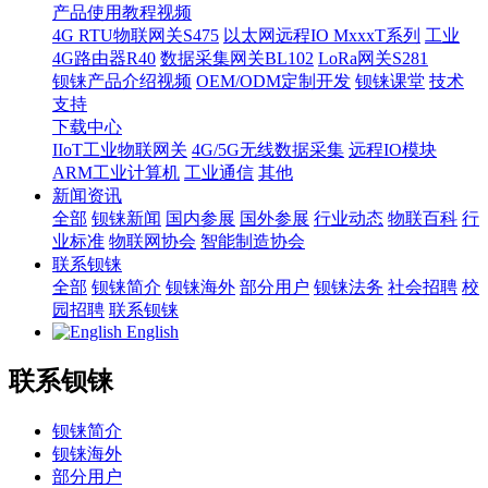
产品使用教程视频
4G RTU物联网关S475
以太网远程IO MxxxT系列
工业
4G路由器R40
数据采集网关BL102
LoRa网关S281
钡铼产品介绍视频
OEM/ODM定制开发
钡铼课堂
技术
支持
下载中心
IIoT工业物联网关
4G/5G无线数据采集
远程IO模块
ARM工业计算机
工业通信
其他
新闻资讯
全部
钡铼新闻
国内参展
国外参展
行业动态
物联百科
行
业标准
物联网协会
智能制造协会
联系钡铼
全部
钡铼简介
钡铼海外
部分用户
钡铼法务
社会招聘
校
园招聘
联系钡铼
English
联系钡铼
钡铼简介
钡铼海外
部分用户