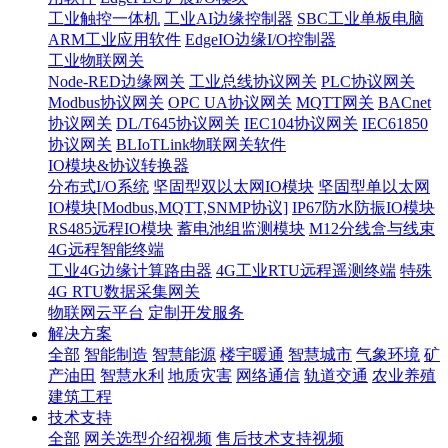
工业触控一体机
工业AI边缘控制器
SBC工业单板电脑
ARM工业应用软件
EdgeIO边缘I/O控制器
工业物联网关
Node-RED边缘网关
工业总线协议网关
PLC协议网关
Modbus协议网关
OPC UA协议网关
MQTT网关
BACnet
协议网关
DL/T645协议网关
IEC104协议网关
IEC61850
协议网关
BLIoTLink物联网关软件
IO模块&协议转换器
分布式I/O系统
坚固型双以太网IO模块
坚固型单以太网
IO模块[Modbus,MQTT,SNMP协议]
IP67防水防振IO模块
RS485远程IO模块
蓄电池组监测模块
M12分线盒与线束
4G远程智能终端
工业4G边缘计算路由器
4G工业RTU远程遥测终端
特殊
4G RTU数据采集网关
物联网云平台
定制开发服务
解决方案
全部
智能制造
智慧能源
楼宇暖通
智慧城市
气象环境
矿
产油田
智慧水利
地质灾害
网络通信
轨道交通
农业养殖
建筑工程
技术支持
全部
网关选型介绍视频
售后技术支持视频