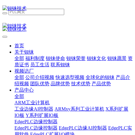
首页
关于钡铼
全部
福利制度
钡铼使命
钡铼荣誉
钡铼文化
钡铼愿景
资
质证书
员工生活
联系钡铼
视频访厂
全部
公司介绍视频
快速选型视频
全球化的钡铼
产品介
绍视频
团队优势
品牌优势
技术优势
产品优势
产品中心
全部
ARM工业计算机
工业边缘AI控制器
ARMxy系列工业计算机
X系列扩展
IO板
Y系列扩展IO板
EdgePLC边缘控制器
EdgePLC边缘控制器
EdgePLC边缘AI控制器
EdgePLC实
用软件
EdgePLC扩展I/O模块