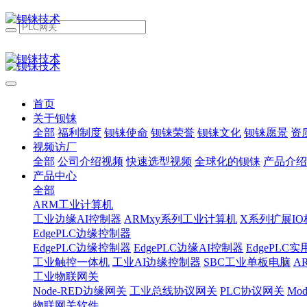
首页
关于钡铼
全部
福利制度
钡铼使命
钡铼荣誉
钡铼文化
钡铼愿景
资
视频访厂
全部
公司介绍视频
快速选型视频
全球化的钡铼
产品介绍
产品中心
全部
ARM工业计算机
工业边缘AI控制器
ARMxy系列工业计算机
X系列扩展IO
EdgePLC边缘控制器
EdgePLC边缘控制器
EdgePLC边缘AI控制器
EdgePLC
工业触控一体机
工业AI边缘控制器
SBC工业单板电脑
A
工业物联网关
Node-RED边缘网关
工业总线协议网关
PLC协议网关
Mo
物联网关软件