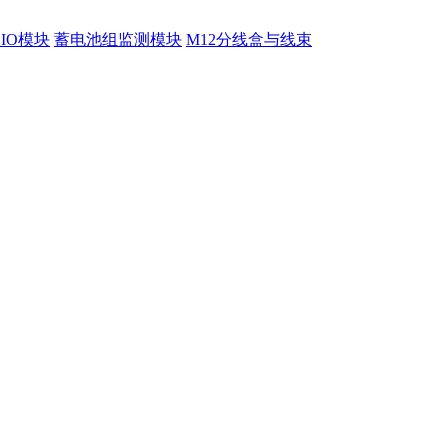
程IO模块
蓄电池组监测模块
M12分线盒与线束