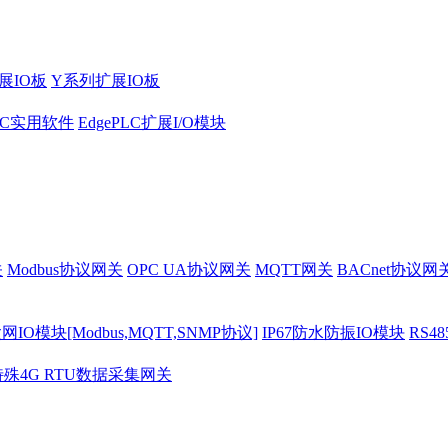
展IO板
Y系列扩展IO板
PLC实用软件
EdgePLC扩展I/O模块
关
Modbus协议网关
OPC UA协议网关
MQTT网关
BACnet协议网
O模块[Modbus,MQTT,SNMP协议]
IP67防水防振IO模块
RS4
特殊4G RTU数据采集网关