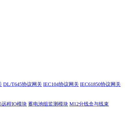
关
DL/T645协议网关
IEC104协议网关
IEC61850协议网关
85远程IO模块
蓄电池组监测模块
M12分线盒与线束