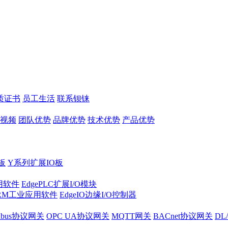
质证书
员工生活
联系钡铼
视频
团队优势
品牌优势
技术优势
产品优势
板
Y系列扩展IO板
实用软件
EdgePLC扩展I/O模块
RM工业应用软件
EdgeIO边缘I/O控制器
dbus协议网关
OPC UA协议网关
MQTT网关
BACnet协议网关
DL