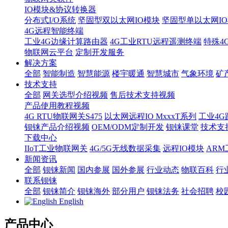
IO模块&协议转换器
分布式I/O系统
坚固型双以太网IO模块
坚固型单以太网IO模块
4G远程智能终端
工业4G边缘计算路由器
4G工业RTU远程遥测终端
特殊4
物联网云平台
定制开发服务
解决方案
全部
智能制造
智慧能源
楼宇暖通
智慧城市
气象环境
矿
技术支持
全部
网关选型介绍视频
售后技术支持视频
产品使用教程视频
4G RTU物联网关S475
以太网远程IO MxxxT系列
工业4G
钡铼产品介绍视频
OEM/ODM定制开发
钡铼课堂
技术支
下载中心
IIoT工业物联网关
4G/5G无线数据采集
远程IO模块
AR
新闻资讯
全部
钡铼新闻
国内参展
国外参展
行业动态
物联百科
行
联系钡铼
全部
钡铼简介
钡铼海外
部分用户
钡铼法务
社会招聘
校
English
产品中心