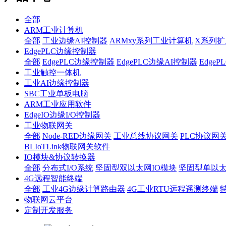
全部
ARM工业计算机
全部
工业边缘AI控制器
ARMxy系列工业计算机
X系列扩
EdgePLC边缘控制器
全部
EdgePLC边缘控制器
EdgePLC边缘AI控制器
Edge
工业触控一体机
工业AI边缘控制器
SBC工业单板电脑
ARM工业应用软件
EdgeIO边缘I/O控制器
工业物联网关
全部
Node-RED边缘网关
工业总线协议网关
PLC协议网
BLIoTLink物联网关软件
IO模块&协议转换器
全部
分布式I/O系统
坚固型双以太网IO模块
坚固型单以太网I
4G远程智能终端
全部
工业4G边缘计算路由器
4G工业RTU远程遥测终端
物联网云平台
定制开发服务