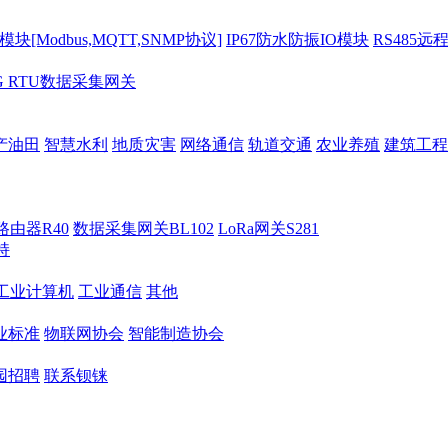
[Modbus,MQTT,SNMP协议]
IP67防水防振IO模块
RS485远
G RTU数据采集网关
产油田
智慧水利
地质灾害
网络通信
轨道交通
农业养殖
建筑工程
路由器R40
数据采集网关BL102
LoRa网关S281
持
M工业计算机
工业通信
其他
业标准
物联网协会
智能制造协会
园招聘
联系钡铼