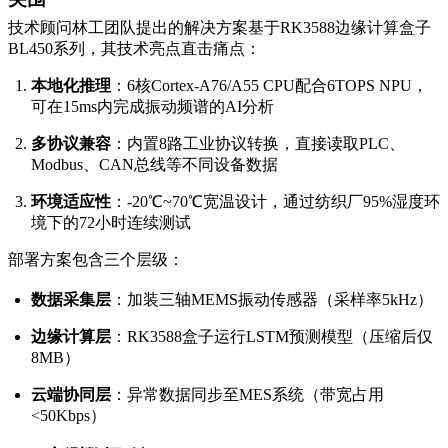
技术顾问林工团队提出的解决方案基于RK3588边缘计算盒子
BL450系列，其技术亮点直击痛点：
本地化推理
：6核Cortex-A76/A55 CPU配合6TOPS NPU，
可在15ms内完成振动频谱的AI分析
多协议兼容
：内置8路工业协议转换，直接读取PLC、
Modbus、CAN总线等不同设备数据
环境适应性
：-20℃~70℃宽温设计，通过纺织厂95%湿度环
境下的72小时连续测试
部署方案包含三个层级：
数据采集层
：加装三轴MEMS振动传感器（采样率5kHz）
边缘计算层
：RK3588盒子运行LSTM预测模型（压缩后仅
8MB）
云端协同层
：异常数据同步至MES系统（带宽占用
<50Kbps）