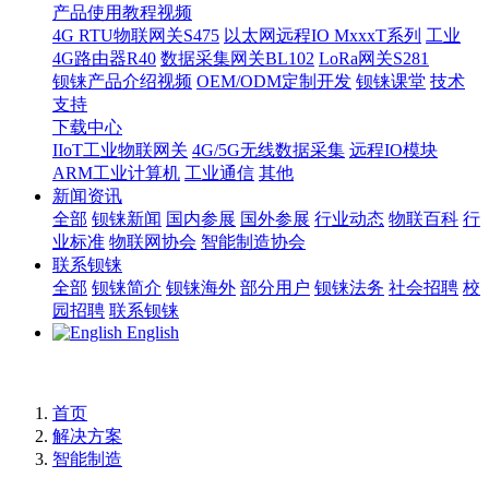
产品使用教程视频
4G RTU物联网关S475
以太网远程IO MxxxT系列
工业
4G路由器R40
数据采集网关BL102
LoRa网关S281
钡铼产品介绍视频
OEM/ODM定制开发
钡铼课堂
技术
支持
下载中心
IIoT工业物联网关
4G/5G无线数据采集
远程IO模块
ARM工业计算机
工业通信
其他
新闻资讯
全部
钡铼新闻
国内参展
国外参展
行业动态
物联百科
行
业标准
物联网协会
智能制造协会
联系钡铼
全部
钡铼简介
钡铼海外
部分用户
钡铼法务
社会招聘
校
园招聘
联系钡铼
English
首页
解决方案
智能制造