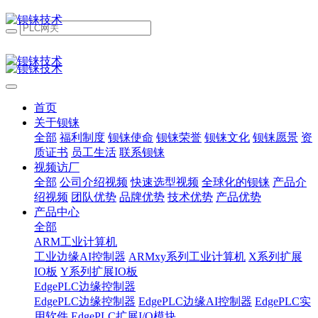
首页
关于钡铼
全部
福利制度
钡铼使命
钡铼荣誉
钡铼文化
钡铼愿景
资
质证书
员工生活
联系钡铼
视频访厂
全部
公司介绍视频
快速选型视频
全球化的钡铼
产品介
绍视频
团队优势
品牌优势
技术优势
产品优势
产品中心
全部
ARM工业计算机
工业边缘AI控制器
ARMxy系列工业计算机
X系列扩展
IO板
Y系列扩展IO板
EdgePLC边缘控制器
EdgePLC边缘控制器
EdgePLC边缘AI控制器
EdgePLC实
用软件
EdgePLC扩展I/O模块