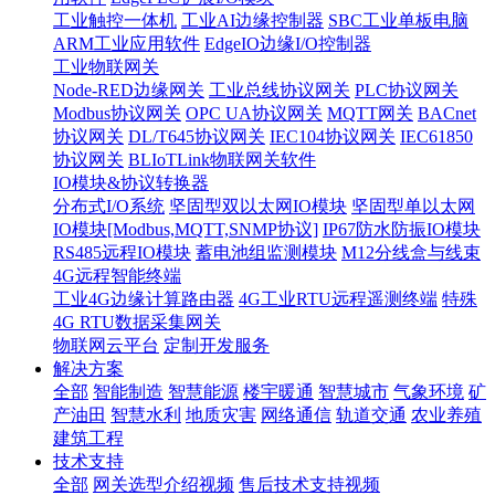
工业触控一体机
工业AI边缘控制器
SBC工业单板电脑
ARM工业应用软件
EdgeIO边缘I/O控制器
工业物联网关
Node-RED边缘网关
工业总线协议网关
PLC协议网关
Modbus协议网关
OPC UA协议网关
MQTT网关
BACnet
协议网关
DL/T645协议网关
IEC104协议网关
IEC61850
协议网关
BLIoTLink物联网关软件
IO模块&协议转换器
分布式I/O系统
坚固型双以太网IO模块
坚固型单以太网
IO模块[Modbus,MQTT,SNMP协议]
IP67防水防振IO模块
RS485远程IO模块
蓄电池组监测模块
M12分线盒与线束
4G远程智能终端
工业4G边缘计算路由器
4G工业RTU远程遥测终端
特殊
4G RTU数据采集网关
物联网云平台
定制开发服务
解决方案
全部
智能制造
智慧能源
楼宇暖通
智慧城市
气象环境
矿
产油田
智慧水利
地质灾害
网络通信
轨道交通
农业养殖
建筑工程
技术支持
全部
网关选型介绍视频
售后技术支持视频