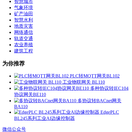
智慧城市
气象环境
矿产油田
智慧水利
地质灾害
网络通信
轨道交通
农业养殖
建筑工程
为你推荐
PLC转MQTT网关BL102
工业物联网关 BL110
多种协议转IEC104
协议网关BE110
多协议转BACnet网关
BA110
EdgePLC
BL245系列工业AI边缘控制器
微信公众号