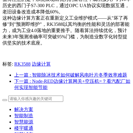
历史的西门子S7-300 PLC，通过OPC UA协议实现数据互通，
老旧设备改造成本降低60%。
这种边缘计算方案正在重新定义工业维护模式——从"坏了再
修"到"预测即维护"，RK3588以其均衡的性能和灵活的部署能
力，成为工业4.0落地的重要推手。随着算法持续优化，预计
未来3年预测准确率可突破95%门槛，为制造业数字化转型提
供坚实的技术底座。
标签:
RK3588
边缘计算
上一篇
: 智能除冰技术如何破解风电叶片冬季效率难题
下一篇
: Node-RED边缘计算网关+空压机=？看汽配厂如
何实现智能节能
解决方案
智能制造
智慧能源
楼宇暖通