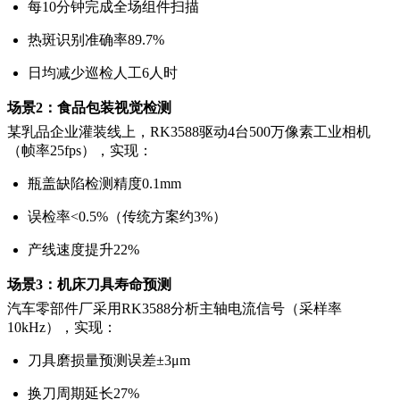
每10分钟完成全场组件扫描
热斑识别准确率89.7%
日均减少巡检人工6人时
场景2：食品包装视觉检测
某乳品企业灌装线上，RK3588驱动4台500万像素工业相机
（帧率25fps），实现：
瓶盖缺陷检测精度0.1mm
误检率<0.5%（传统方案约3%）
产线速度提升22%
场景3：机床刀具寿命预测
汽车零部件厂采用RK3588分析主轴电流信号（采样率
10kHz），实现：
刀具磨损量预测误差±3μm
换刀周期延长27%