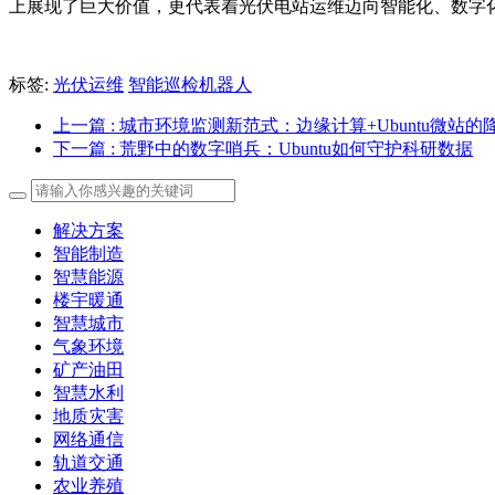
上展现了巨大价值，更代表着光伏电站运维迈向智能化、数字
标签:
光伏运维
智能巡检机器人
上一篇
: 城市环境监测新范式：边缘计算+Ubuntu微站
下一篇
: 荒野中的数字哨兵：Ubuntu如何守护科研数据
解决方案
智能制造
智慧能源
楼宇暖通
智慧城市
气象环境
矿产油田
智慧水利
地质灾害
网络通信
轨道交通
农业养殖