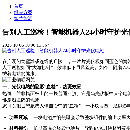
首页
解决方案
智慧能源
告别人工巡检！智能机器人24小时守护光
2025-10-06 10:00:15
367
在广袤的戈壁滩或连绵的丘陵上，一片片光伏板如同蓝色的海洋
人工巡检如同“大海捞针”，效率低下且风险高。如今，随着以U
护着电站的健康。
一、光伏电站的隐形“血栓”：热斑效应
热斑，并非指面板上的一块普通污渍。它是当光伏板中某个电池片
部剧烈发热的现象。
您可以把它想象成人体血管中的“血栓”：一小块堵塞，足以影
功率衰减：
一块电池片的热斑会导致整块组件的输出功率
材料损伤：
长期高温会烧毁电池片，导致EVA封装材料黄