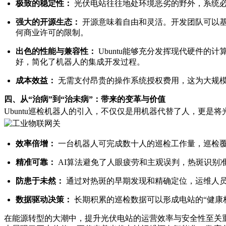
极致的稳定性：
光伏电站往往地处环境恶劣的野外，系统必须
强大的开源生态：
开源意味着自由和灵活。开发团队可以基于Ub
何商业许可的限制。
出色的性能与兼容性：
Ubuntu能够充分发挥现代硬件
好，简化了机器人的集成开发过程。
成本效益：
无需支付昂贵的操作系统授权费用，这为大规
四、从“治病”到“治未病”：带来的变革与价值
Ubuntu巡检机器人的引入，不仅仅是用机器代替了人，更是将
效率倍增：
一台机器人可完成数十人的巡检工作量，巡检覆
精准可靠：
AI算法避免了人眼疲劳和主观误判，热斑识别
防患于未然：
通过对热斑的早期发现和精确定位，运维人
数据驱动决策：
长期积累的巡检数据可以形成电站的“健康
在能源转型的大潮中，提升光伏电站的运营效率与安全性至关重要