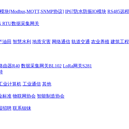
[Modbus,MQTT,SNMP协议]
IP67防水防振IO模块
RS485远
G RTU数据采集网关
产油田
智慧水利
地质灾害
网络通信
轨道交通
农业养殖
建筑工程
路由器R40
数据采集网关BL102
LoRa网关S281
持
M工业计算机
工业通信
其他
业标准
物联网协会
智能制造协会
园招聘
联系钡铼