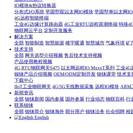
IO模块&协议转换器
分布式I/O系统
坚固型双以太网IO模块
坚固型单以太网IO模块
4G远程智能终端
工业4G边缘计算路由器
4G工业RTU远程遥测终端
特殊4
物联网云平台
定制开发服务
解决方案
全部
智能制造
智慧能源
楼宇暖通
智慧城市
气象环境
矿
技术支持
全部
网关选型介绍视频
售后技术支持视频
产品使用教程视频
4G RTU物联网关S475
以太网远程IO MxxxT系列
工业4G
钡铼产品介绍视频
OEM/ODM定制开发
钡铼课堂
技术支
下载中心
IIoT工业物联网关
4G/5G无线数据采集
远程IO模块
AR
新闻资讯
全部
钡铼新闻
国内参展
国外参展
行业动态
物联百科
行
联系钡铼
全部
钡铼简介
钡铼海外
部分用户
钡铼法务
社会招聘
校
English