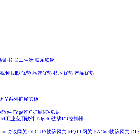
质证书
员工生活
联系钡铼
视频
团队优势
品牌优势
技术优势
产品优势
板
Y系列扩展IO板
实用软件
EdgePLC扩展I/O模块
RM工业应用软件
EdgeIO边缘I/O控制器
dbus协议网关
OPC UA协议网关
MQTT网关
BACnet协议网关
DL