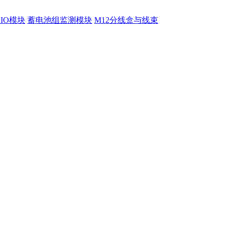
程IO模块
蓄电池组监测模块
M12分线盒与线束