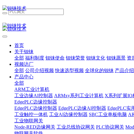
首页
关于钡铼
全部
福利制度
钡铼使命
钡铼荣誉
钡铼文化
钡铼愿景
资
视频访厂
全部
公司介绍视频
快速选型视频
全球化的钡铼
产品介绍
产品中心
全部
ARM工业计算机
工业边缘AI控制器
ARMxy系列工业计算机
X系列扩展IO
EdgePLC边缘控制器
EdgePLC边缘控制器
EdgePLC边缘AI控制器
EdgePLC
工业触控一体机
工业AI边缘控制器
SBC工业单板电脑
A
工业物联网关
Node-RED边缘网关
工业总线协议网关
PLC协议网关
Mo
物联网关软件